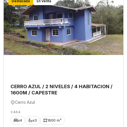
Destacada
En Venta
CERRO AZUL / 2 NIVELES / 4 HABITACION /
1600M / CAPESTRE
Cerro Azul
CASA
x4
x3
1600 m²