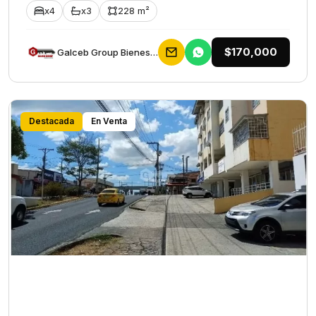
x4
x3
228 m²
$170,000
Galceb Group Bienes Raices
Destacada
En Venta