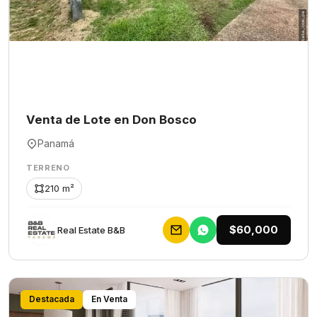
Venta de Lote en Don Bosco
Panamá
TERRENO
210 m²
$60,000
Rеаl Еstаtе В&В
Destacada
En Venta