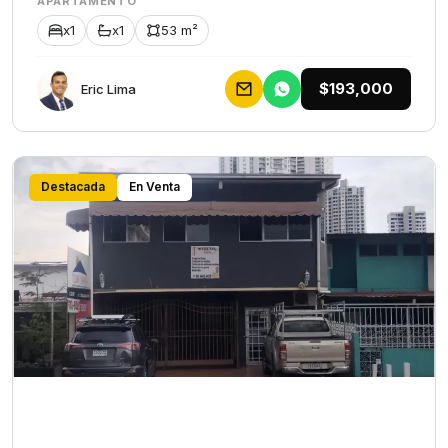
APARTAMENTO
x1
x1
53 m²
$193,000
Eric Lima
Destacada
En Venta