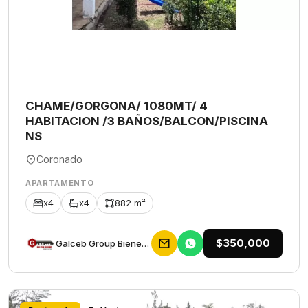
CHAME/GORGONA/ 1080MT/ 4
HABITACION /3 BAÑOS/BALCON/PISCINA
NS
Coronado
APARTAMENTO
x4
x4
882 m²
$350,000
Galceb Group Bienes Raices