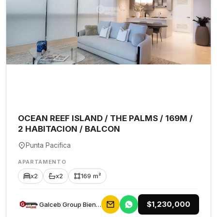
OCEAN REEF ISLAND / THE PALMS / 169M /
2 HABITACION / BALCON
Punta Pacifica
APARTAMENTO
x2
x2
169 m²
$1,230,000
Galceb Group Bienes Raices