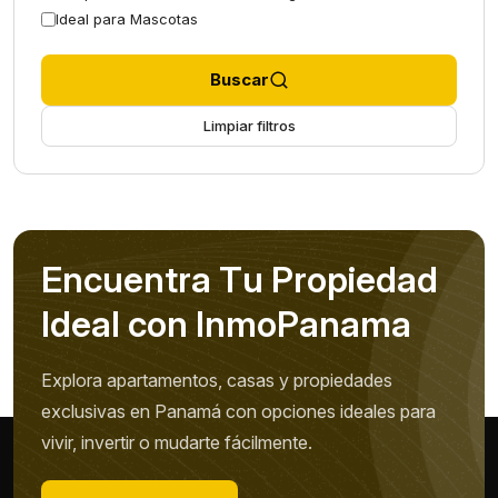
Ideal para Mascotas
Buscar
Limpiar filtros
E
n
c
u
e
n
t
r
a
T
u
P
r
o
p
i
e
d
a
d
I
d
e
a
l
c
o
n
I
n
m
o
P
a
n
a
m
a
Explora apartamentos, casas y propiedades
exclusivas en Panamá con opciones ideales para
vivir, invertir o mudarte fácilmente.