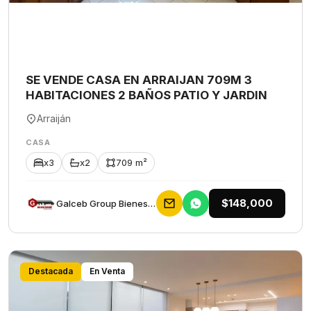
SE VENDE CASA EN ARRAIJAN 709M 3
HABITACIONES 2 BAÑOS PATIO Y JARDIN
Arraiján
CASA
x3
x2
709 m²
$148,000
Galceb Group Bienes Raices
Destacada
En Venta