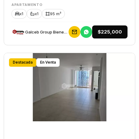
APARTAMENTO
x1
x1
95 m²
$225,000
Galceb Group Bienes Raices
Destacada
En Venta