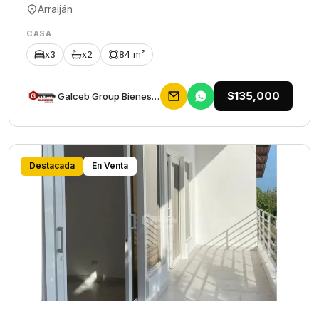
Arraiján
CASA
x3
x2
84 m²
$135,000
Galceb Group Bienes Raices
Destacada
En Venta