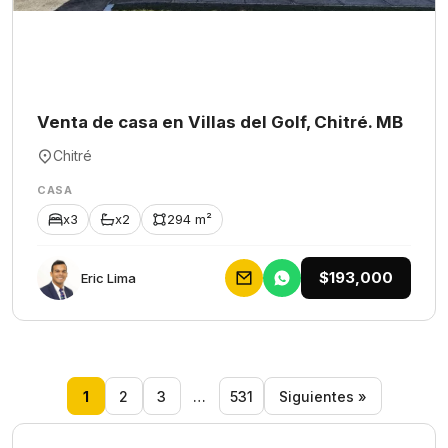
Venta de casa en Villas del Golf, Chitré. MB
Chitré
CASA
x3
x2
294 m²
$193,000
Eric Lima
1
2
3
…
531
Siguientes »