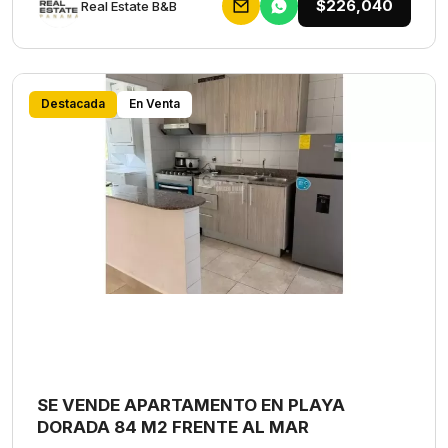
$226,040
Rеаl Еstаtе В&В
Destacada
En Venta
SE VENDE APARTAMENTO EN PLAYA
DORADA 84 M2 FRENTE AL MAR