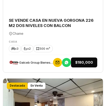
SE VENDE CASA EN NUEVA GORGONA 226
M2 DOS NIVELES CON BALCON
Chame
CASA
x3
x2
500 m²
$180,000
Galceb Group Bienes Raices
Destacada
En Venta