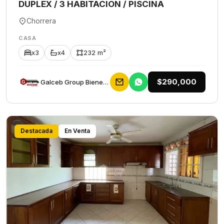
DUPLEX / 3 HABITACION / PISCINA
Chorrera
CASA
x3
x4
232 m²
$290,000
Galceb Group Bienes Raices
Destacada
En Venta