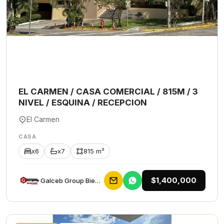
EL CARMEN / CASA COMERCIAL / 815M / 3
NIVEL / ESQUINA / RECEPCION
El Carmen
CASA
x6
x7
815 m²
$1,400,000
Galceb Group Bienes Raices