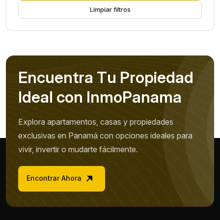
Limpiar filtros
E
n
c
u
e
n
t
r
a
T
u
P
r
o
p
i
e
d
a
d
I
d
e
a
l
c
o
n
I
n
m
o
P
a
n
a
m
a
Explora apartamentos, casas y propiedades
exclusivas en Panamá con opciones ideales para
vivir, invertir o mudarte fácilmente.
Encontrar Ahora