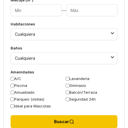
Metraje (m²)
—
Habitaciones
Cualquiera
Baños
Cualquiera
Amenidades
A/C
Lavandería
Piscina
Gimnasio
Amueblado
Balcón/Terraza
Parqueo (visitas)
Seguridad 24h
Ideal para Mascotas
Buscar