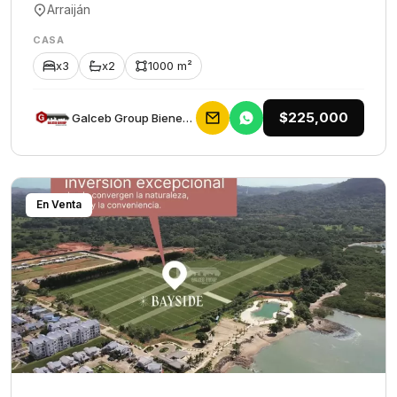
Arraiján
CASA
x3
x2
1000 m²
$225,000
Galceb Group Bienes Raices
En Venta