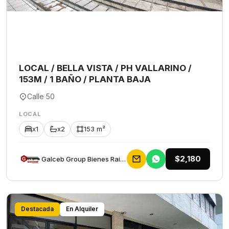
LOCAL / BELLA VISTA / PH VALLARINO /
153M / 1 BAÑO / PLANTA BAJA
Calle 50
LOCAL
x1
x2
153 m²
$2,180
Galceb Group Bienes Raices
Destacada
En Alquiler