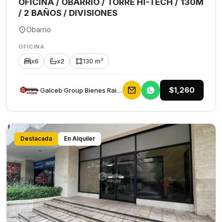
OFICINA / OBARRIO / TORRE HI-TECH / 130M
/ 2 BAÑOS / DIVISIONES
Obarrio
OFICINA
x6
x2
130 m²
$1,260
Galceb Group Bienes Raices
Destacada
En Alquiler