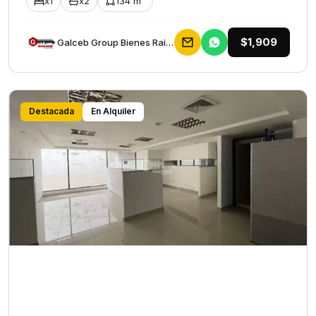
x1
x2
134 m²
$1,909
Galceb Group Bienes Raices
Destacada
En Alquiler