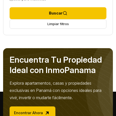
Buscar
Limpiar filtros
E
n
c
u
e
n
t
r
a
T
u
P
r
o
p
i
e
d
a
d
I
d
e
a
l
c
o
n
I
n
m
o
P
a
n
a
m
a
Explora apartamentos, casas y propiedades
exclusivas en Panamá con opciones ideales para
vivir, invertir o mudarte fácilmente.
Encontrar Ahora