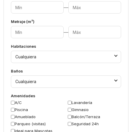
—
Metraje (m²)
—
Habitaciones
Cualquiera
Baños
Cualquiera
Amenidades
A/C
Lavandería
Piscina
Gimnasio
Amueblado
Balcón/Terraza
Parqueo (visitas)
Seguridad 24h
Ideal para Mascotas