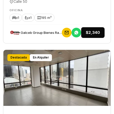
Calle 50
OFICINA
x1
x1
195 m²
$2,340
Galceb Group Bienes Raices
Destacada
En Alquiler