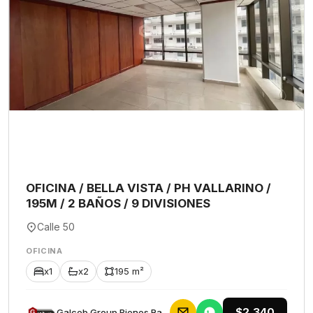
OFICINA / BELLA VISTA / PH VALLARINO /
195M / 2 BAÑOS / 9 DIVISIONES
Calle 50
OFICINA
x1
x2
195 m²
$2,340
Galceb Group Bienes Raices