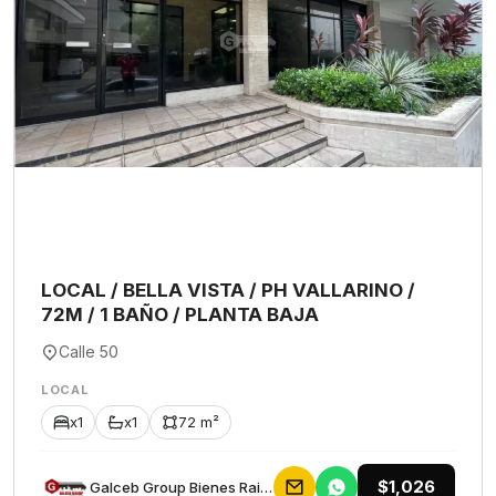
LOCAL / BELLA VISTA / PH VALLARINO /
72M / 1 BAÑO / PLANTA BAJA
Calle 50
LOCAL
x1
x1
72 m²
$1,026
Galceb Group Bienes Raices