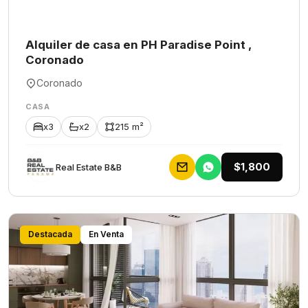
Alquiler de casa en PH Paradise Point ,
Coronado
Coronado
CASA
x3
x2
215 m²
$1,800
Rеаl Еstаtе В&В
Destacada
En Venta