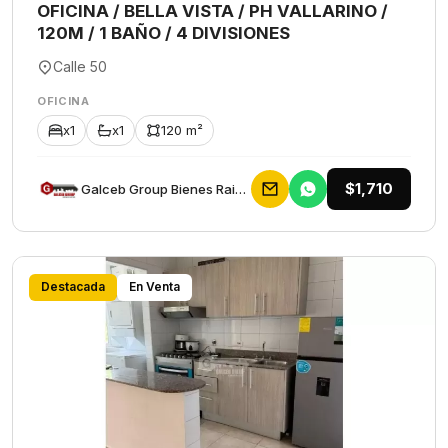
OFICINA / BELLA VISTA / PH VALLARINO /
120M / 1 BAÑO / 4 DIVISIONES
Calle 50
OFICINA
x1
x1
120 m²
$1,710
Galceb Group Bienes Raices
Destacada
En Venta