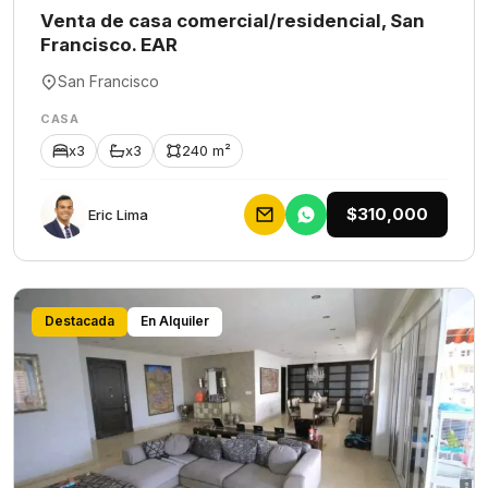
Venta de casa comercial/residencial, San
Francisco. EAR
San Francisco
CASA
x3
x3
240 m²
$310,000
Eric Lima
Destacada
En Alquiler