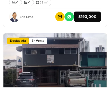
x1
x1
53 m²
$193,000
Eric Lima
Destacada
En Venta