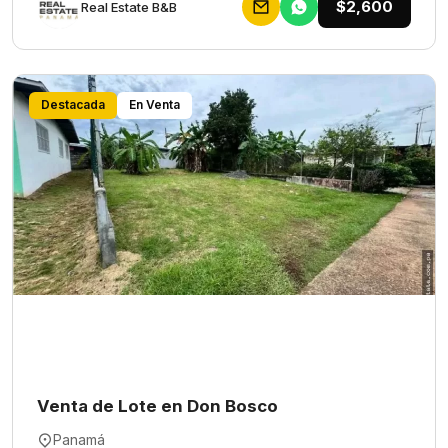
$2,600
Rеаl Еstаtе В&В
Destacada
En Venta
Venta de Lote en Don Bosco
Panamá