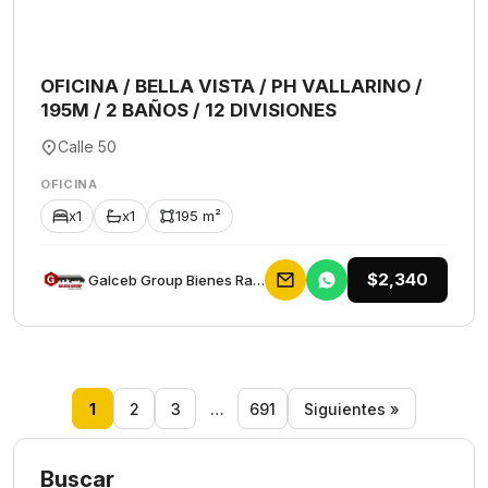
OFICINA / BELLA VISTA / PH VALLARINO /
195M / 2 BAÑOS / 12 DIVISIONES
Calle 50
OFICINA
x1
x1
195 m²
$2,340
Galceb Group Bienes Raices
1
2
3
…
691
Siguientes »
Buscar