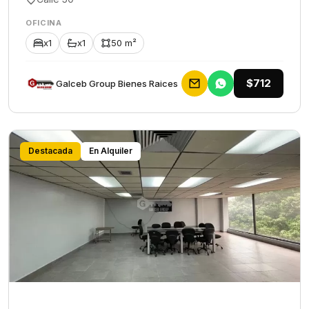
OFICINA
x1
x1
50 m²
$712
Galceb Group Bienes Raices
Destacada
En Alquiler