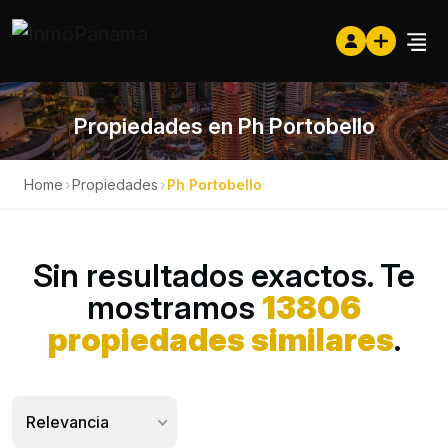
Propiedades en Ph Portobello
Home
›
Propiedades
›
Ph Portobello
Sin resultados exactos. Te
mostramos
13806
propiedades similares
.
Relevancia