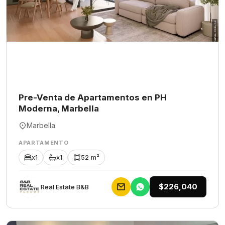
Pre-Venta de Apartamentos en PH
Moderna, Marbella
Marbella
APARTAMENTO
x1
x1
52 m²
$226,040
Rеаl Еstаtе В&В