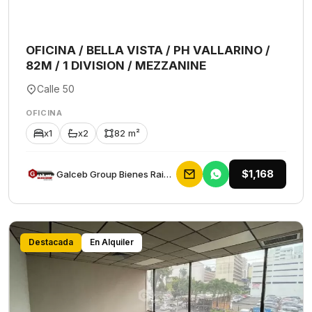
OFICINA / BELLA VISTA / PH VALLARINO /
82M / 1 DIVISION / MEZZANINE
Calle 50
OFICINA
x1
x2
82 m²
$1,168
Galceb Group Bienes Raices
Destacada
En Alquiler