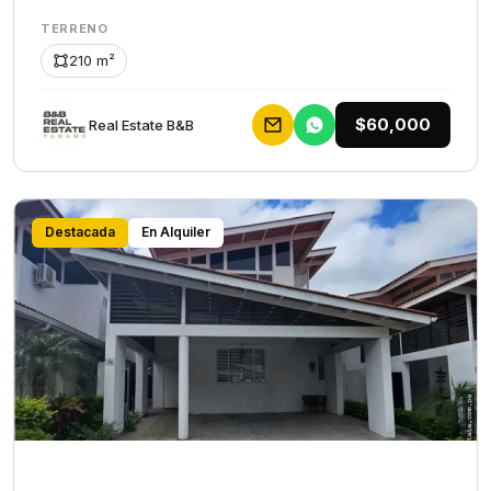
TERRENO
210 m²
$60,000
Rеаl Еstаtе В&В
Destacada
En Alquiler