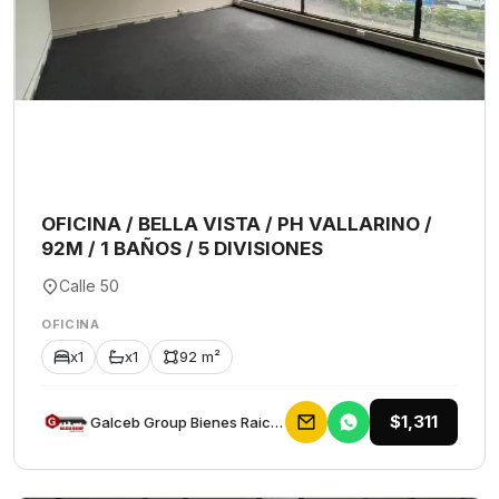
OFICINA / BELLA VISTA / PH VALLARINO /
92M / 1 BAÑOS / 5 DIVISIONES
Calle 50
OFICINA
x1
x1
92 m²
$1,311
Galceb Group Bienes Raices