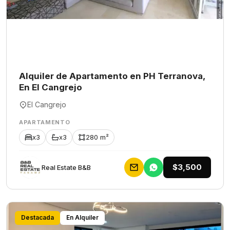
Alquiler de Apartamento en PH Terranova,
En El Cangrejo
El Cangrejo
APARTAMENTO
x3
x3
280 m²
$3,500
Rеаl Еstаtе В&В
Destacada
En Alquiler