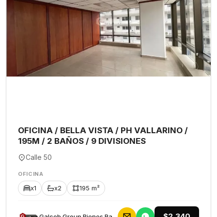
OFICINA / BELLA VISTA / PH VALLARINO /
195M / 2 BAÑOS / 9 DIVISIONES
Calle 50
OFICINA
x1
x2
195 m²
$2,340
Galceb Group Bienes Raices