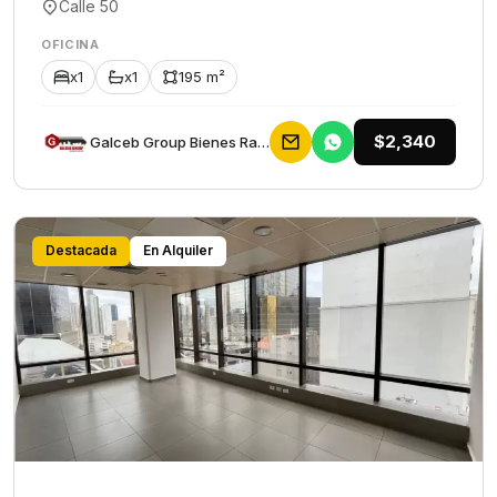
Calle 50
OFICINA
x1
x1
195 m²
$2,340
Galceb Group Bienes Raices
Destacada
En Alquiler