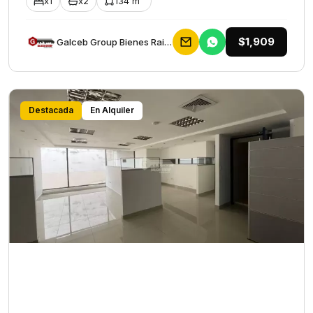
x1
x2
134 m²
$1,909
Galceb Group Bienes Raices
Destacada
En Alquiler