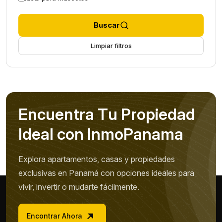
Buscar
Limpiar filtros
E
n
c
u
e
n
t
r
a
T
u
P
r
o
p
i
e
d
a
d
I
d
e
a
l
c
o
n
I
n
m
o
P
a
n
a
m
a
Explora apartamentos, casas y propiedades
exclusivas en Panamá con opciones ideales para
vivir, invertir o mudarte fácilmente.
Encontrar Ahora