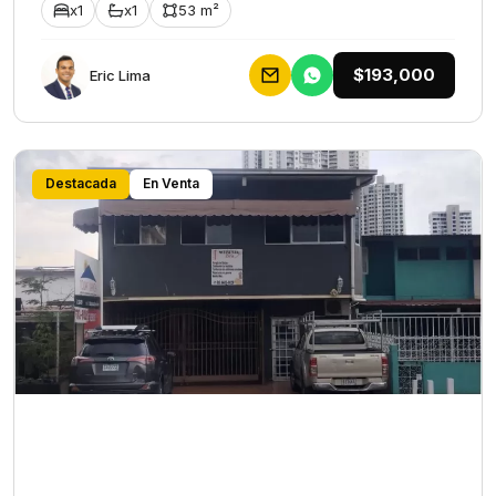
x1
x1
53 m²
$193,000
Eric Lima
Destacada
En Venta