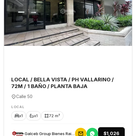
LOCAL / BELLA VISTA / PH VALLARINO /
72M / 1 BAÑO / PLANTA BAJA
Calle 50
LOCAL
x1
x1
72 m²
$1,026
Galceb Group Bienes Raices