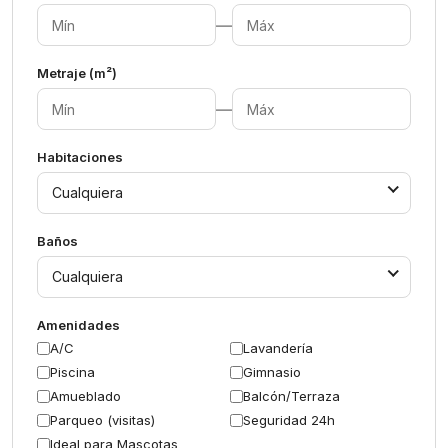
—
Metraje (m²)
—
Habitaciones
Cualquiera
Baños
Cualquiera
Amenidades
A/C
Lavandería
Piscina
Gimnasio
Amueblado
Balcón/Terraza
Parqueo (visitas)
Seguridad 24h
Ideal para Mascotas