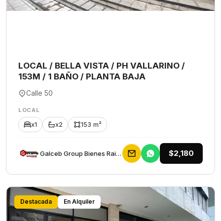
LOCAL / BELLA VISTA / PH VALLARINO /
153M / 1 BAÑO / PLANTA BAJA
Calle 50
LOCAL
x1
x2
153 m²
$2,180
Galceb Group Bienes Raices
Destacada
En Alquiler