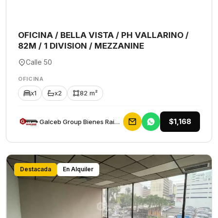
OFICINA / BELLA VISTA / PH VALLARINO /
82M / 1 DIVISION / MEZZANINE
Calle 50
OFICINA
x1
x2
82 m²
$1,168
Galceb Group Bienes Raices
Destacada
En Alquiler