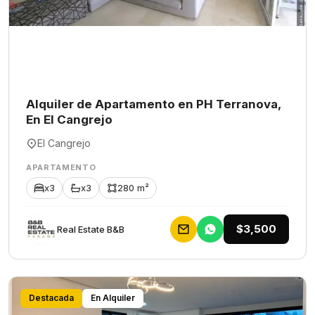
Alquiler de Apartamento en PH Terranova,
En El Cangrejo
El Cangrejo
APARTAMENTO
x3
x3
280 m²
$3,500
Rеаl Еstаtе В&В
Destacada
En Alquiler