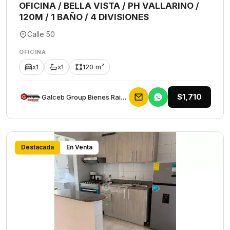
OFICINA / BELLA VISTA / PH VALLARINO /
120M / 1 BAÑO / 4 DIVISIONES
Calle 50
OFICINA
x1
x1
120 m²
$1,710
Galceb Group Bienes Raices
Destacada
En Venta