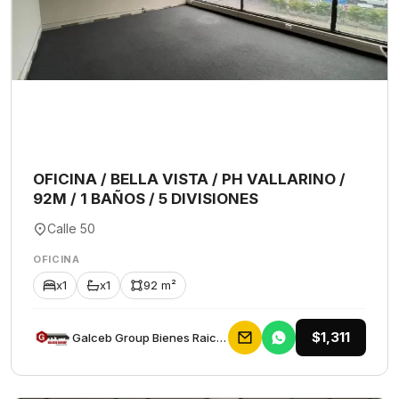
OFICINA / BELLA VISTA / PH VALLARINO /
92M / 1 BAÑOS / 5 DIVISIONES
Calle 50
OFICINA
x1
x1
92 m²
$1,311
Galceb Group Bienes Raices