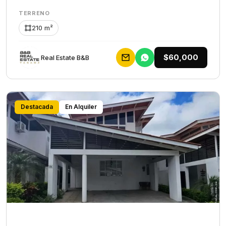
TERRENO
210 m²
$60,000
Rеаl Еstаtе В&В
Destacada
En Alquiler