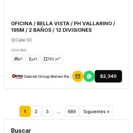
OFICINA / BELLA VISTA / PH VALLARINO /
195M / 2 BAÑOS / 12 DIVISIONES
Calle 50
OFICINA
x1
x1
195 m²
$2,340
Galceb Group Bienes Raices
1
2
3
…
689
Siguientes »
Buscar