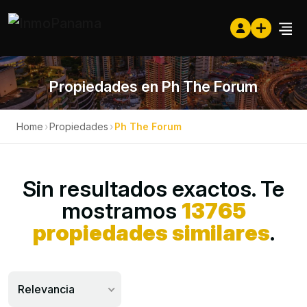
Propiedades en Ph The Forum
Home
›
Propiedades
›
Ph The Forum
Sin resultados exactos. Te
mostramos
13765
propiedades similares
.
Relevancia