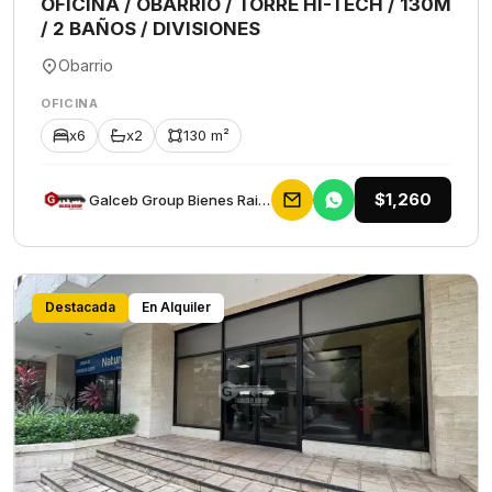
OFICINA / OBARRIO / TORRE HI-TECH / 130M
/ 2 BAÑOS / DIVISIONES
Obarrio
OFICINA
x6
x2
130 m²
$1,260
Galceb Group Bienes Raices
Destacada
En Alquiler