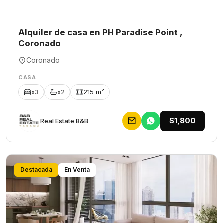
Alquiler de casa en PH Paradise Point ,
Coronado
Coronado
CASA
x3
x2
215 m²
$1,800
Rеаl Еstаtе В&В
Destacada
En Venta