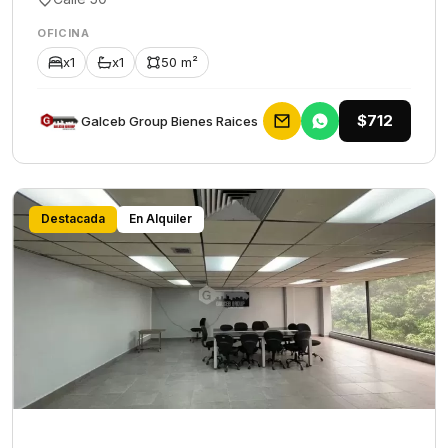
OFICINA
x1
x1
50 m²
$712
Galceb Group Bienes Raices
Destacada
En Alquiler