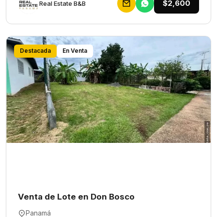
$2,600
Rеаl Еstаtе В&В
Destacada
En Venta
Venta de Lote en Don Bosco
Panamá