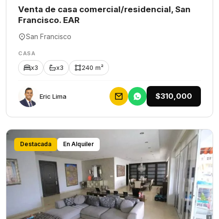
Venta de casa comercial/residencial, San
Francisco. EAR
San Francisco
CASA
x3
x3
240 m²
$310,000
Eric Lima
Destacada
En Alquiler