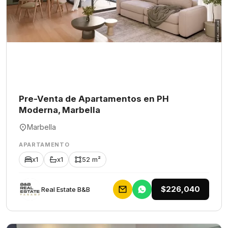
Pre-Venta de Apartamentos en PH
Moderna, Marbella
Marbella
APARTAMENTO
x1
x1
52 m²
$226,040
Rеаl Еstаtе В&В