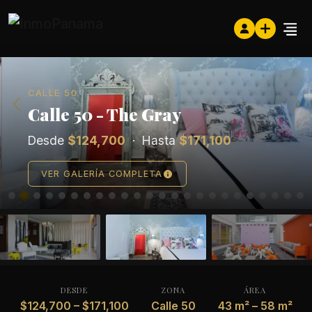
CALLE 50
Calle 50 - The Gray
Desde
$124,700
· Hasta
$171,100
VER GALERÍA COMPLETA
DESDE
ZONA
ÁREA
$124,700 – $171,100
Calle 50
43 m² – 58 m²