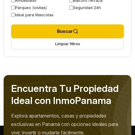
Amueblado
Balcón/Terraza
Parqueo (visitas)
Seguridad 24h
Ideal para Mascotas
Buscar
Limpiar filtros
E
n
c
u
e
n
t
r
a
T
u
P
r
o
p
i
e
d
a
d
I
d
e
a
l
c
o
n
I
n
m
o
P
a
n
a
m
a
Explora apartamentos, casas y propiedades
exclusivas en Panamá con opciones ideales para
vivir, invertir o mudarte fácilmente.