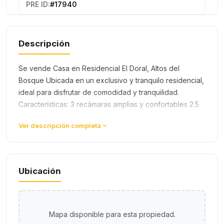
PRE ID:
#17940
Descripción
Se vende Casa en Residencial El Doral, Altos del
Bosque Ubicada en un exclusivo y tranquilo residencial,
ideal para disfrutar de comodidad y tranquilidad.
Características: 3 recámaras amplias y confortables 2.5
baños Cuarto y baño de empleada Sala comedor de
Ver descripción completa
gran tamaño para m…
Ubicación
Mapa disponible para esta propiedad.