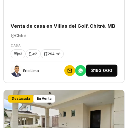
Venta de casa en Villas del Golf, Chitré. MB
Chitré
CASA
x3
x2
294 m²
$193,000
Eric Lima
Destacada
En Venta