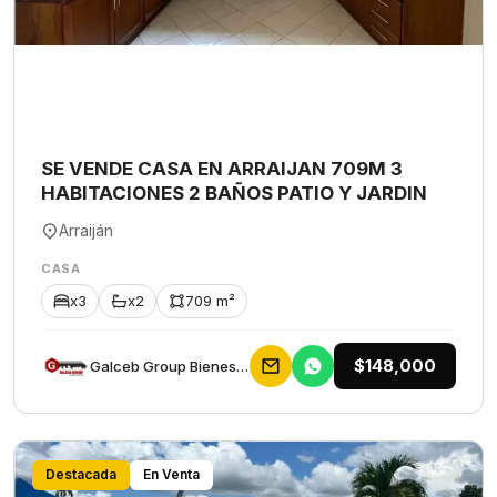
SE VENDE CASA EN ARRAIJAN 709M 3
HABITACIONES 2 BAÑOS PATIO Y JARDIN
Arraiján
CASA
x3
x2
709 m²
$148,000
Galceb Group Bienes Raices
Destacada
En Venta