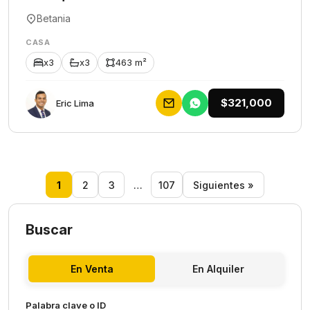
Betania
CASA
x3
x3
463 m²
$321,000
Eric Lima
1
2
3
…
107
Siguientes »
Buscar
En Venta
En Alquiler
Palabra clave o ID