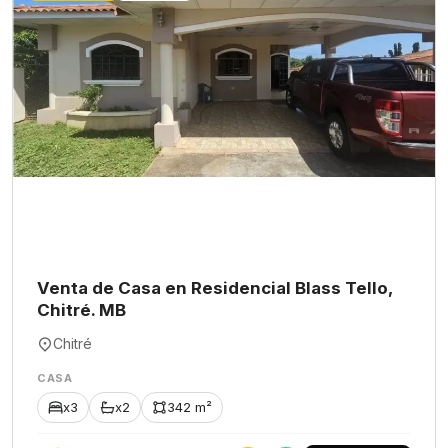
Venta de Casa en Residencial Blass Tello,
Chitré. MB
Chitré
CASA
x3
x2
342 m²