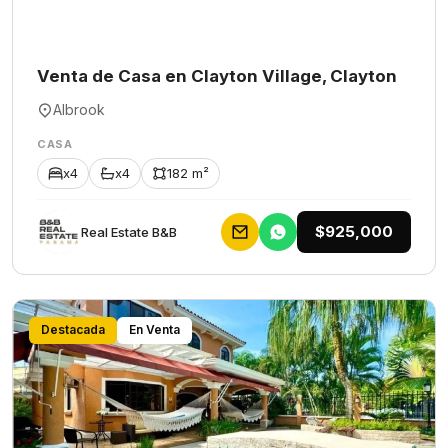
Venta de Casa en Clayton Village, Clayton
Albrook
CASA
x4
x4
182 m²
$925,000
Rеаl Еstаtе В&В
Destacada
En Venta