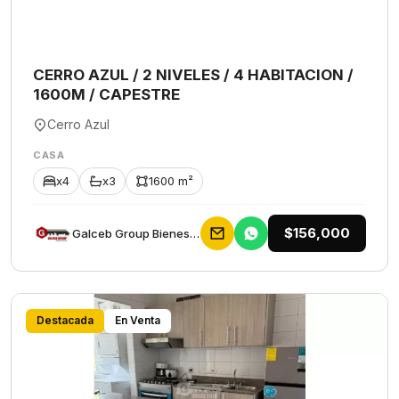
CERRO AZUL / 2 NIVELES / 4 HABITACION /
1600M / CAPESTRE
Cerro Azul
CASA
x4
x3
1600 m²
$156,000
Galceb Group Bienes Raices
Destacada
En Venta