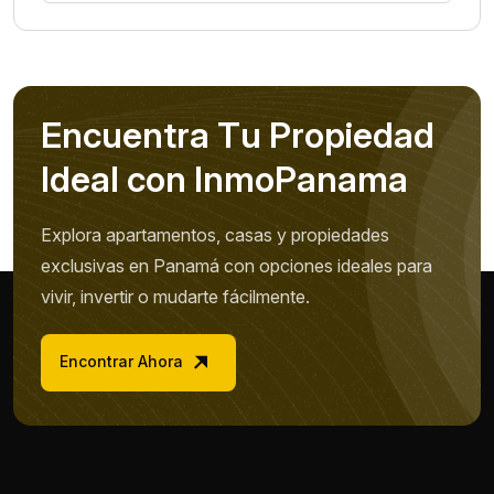
E
n
c
u
e
n
t
r
a
T
u
P
r
o
p
i
e
d
a
d
I
d
e
a
l
c
o
n
I
n
m
o
P
a
n
a
m
a
Explora apartamentos, casas y propiedades
exclusivas en Panamá con opciones ideales para
vivir, invertir o mudarte fácilmente.
Encontrar Ahora