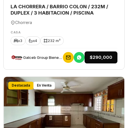
LA CHORRERA / BARRIO COLON / 232M /
DUPLEX / 3 HABITACION / PISCINA
Chorrera
CASA
x3
x4
232 m²
$290,000
Galceb Group Bienes Raices
Destacada
En Venta