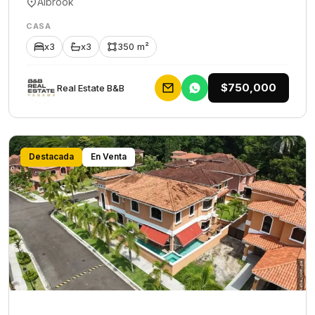
Albrook
CASA
x3
x3
350 m²
$750,000
Rеаl Еstаtе В&В
Destacada
En Venta