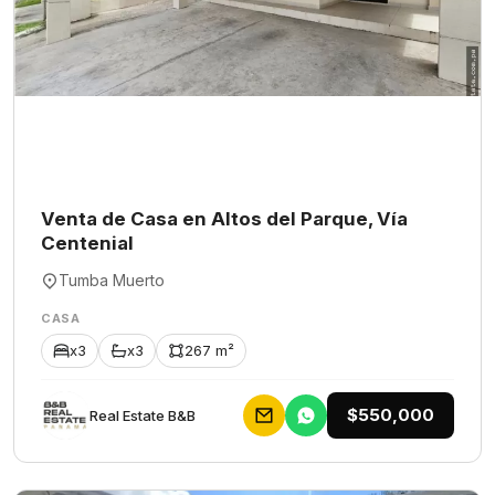
Venta de Casa en Altos del Parque, Vía
Centenial
Tumba Muerto
CASA
x3
x3
267 m²
$550,000
Rеаl Еstаtе В&В