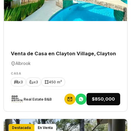
Venta de Casa en Clayton Village, Clayton
Albrook
CASA
x3
x3
450 m²
$850,000
Rеаl Еstаtе В&В
Destacada
En Venta