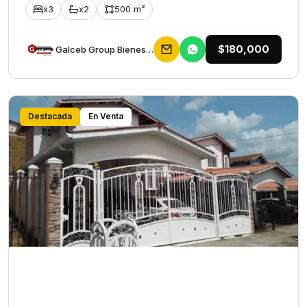
x3
x2
500 m²
$180,000
Galceb Group Bienes Raices
Destacada
En Venta