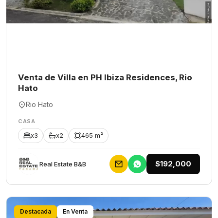
Venta de Villa en PH Ibiza Residences, Rio
Hato
Rio Hato
CASA
x3
x2
465 m²
$192,000
Rеаl Еstаtе В&В
Destacada
En Venta