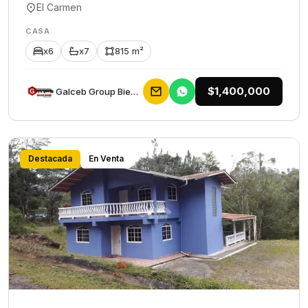
El Carmen
CASA
x6
x7
815 m²
$1,400,000
Galceb Group Bienes Raices
Destacada
En Venta