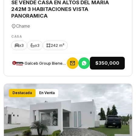
SE VENDE CASA EN ALTOS DEL MARIA
242M 3 HABITACIONES VISTA
PANORAMICA
Chame
CASA
x3
x3
242 m²
$350,000
Galceb Group Bienes Raices
Destacada
En Venta