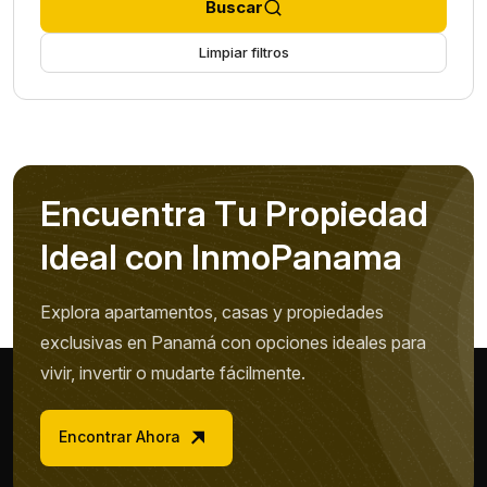
Buscar
Limpiar filtros
E
n
c
u
e
n
t
r
a
T
u
P
r
o
p
i
e
d
a
d
I
d
e
a
l
c
o
n
I
n
m
o
P
a
n
a
m
a
Explora apartamentos, casas y propiedades
exclusivas en Panamá con opciones ideales para
vivir, invertir o mudarte fácilmente.
Encontrar Ahora