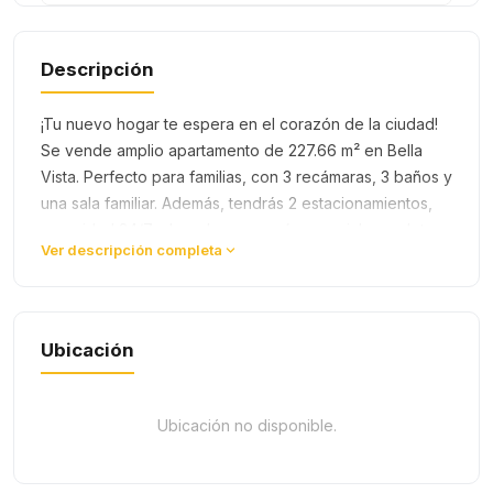
Descripción
¡Tu nuevo hogar te espera en el corazón de la ciudad!
Se vende amplio apartamento de 227.66 m² en Bella
Vista. Perfecto para familias, con 3 recámaras, 3 baños y
una sala familiar. Además, tendrás 2 estacionamientos,
seguridad 24/7, elevadores y un área social completa
Ver descripción completa
para tu co…
Ubicación
Ubicación no disponible.