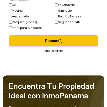
A/C
Lavandería
Piscina
Gimnasio
Amueblado
Balcón/Terraza
Parqueo (visitas)
Seguridad 24h
Ideal para Mascotas
Buscar
Limpiar filtros
E
n
c
u
e
n
t
r
a
T
u
P
r
o
p
i
e
d
a
d
I
d
e
a
l
c
o
n
I
n
m
o
P
a
n
a
m
a