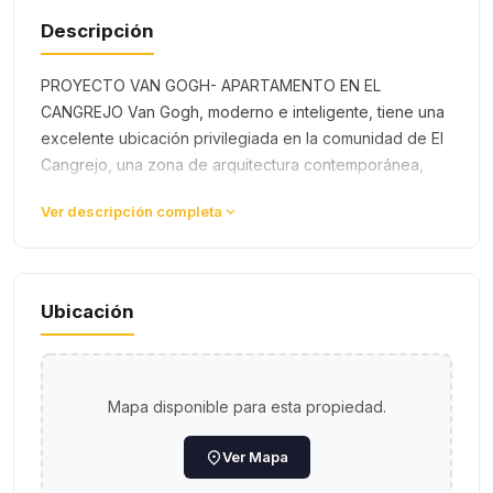
Descripción
PROYECTO VAN GOGH- APARTAMENTO EN EL
CANGREJO Van Gogh, moderno e inteligente, tiene una
excelente ubicación privilegiada en la comunidad de El
Cangrejo, una zona de arquitectura contemporánea,
abundantes áreas verdes, parques y restaurantes. Un
Ver descripción completa
área con una marcada identidad c…
Ubicación
Mapa disponible para esta propiedad.
Ver Mapa