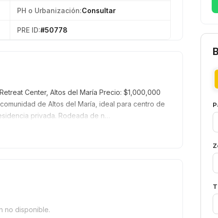
PH o Urbanización:
Consultar
PRE ID:
#50778
Retreat Center, Altos del María Precio: $1,000,000
 comunidad de Altos del María, ideal para centro de
P
o residencia privada. Rodeada de n…
Z
T
n no disponible.