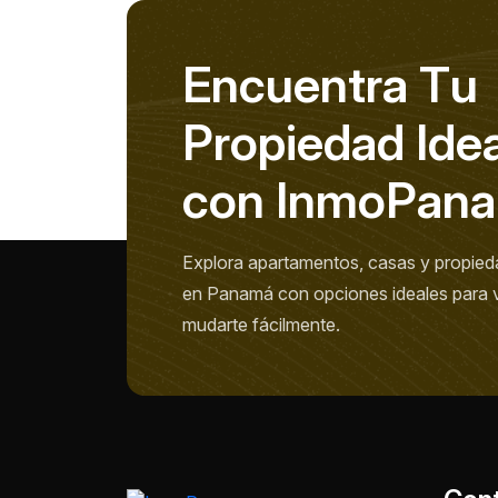
E
n
c
u
e
n
t
r
a
T
u
P
r
o
p
i
e
d
a
d
I
d
e
c
o
n
I
n
m
o
P
a
n
a
Explora apartamentos, casas y propied
en Panamá con opciones ideales para viv
mudarte fácilmente.