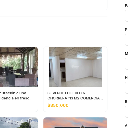
F
P
M
H
 curación o una
SE VENDE EDIFICIO EN
idencia en fresco
CHORRERA 113 M2 COMERCIAL
B
PLANTA BAJA
$850,000
A