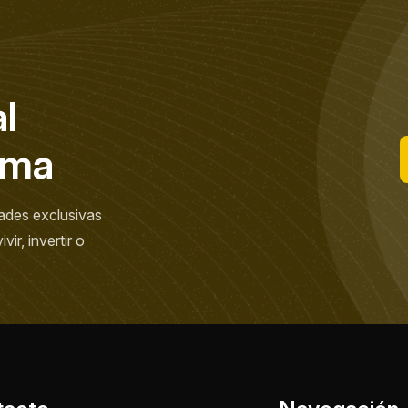
a
l
m
a
ades exclusivas
ir, invertir o