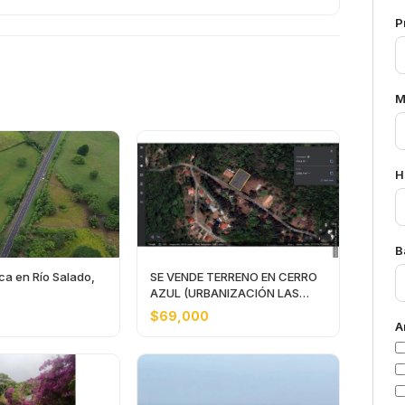
P
M
H
B
ca en Río Salado,
SE VENDE TERRENO EN CERRO
AZUL (URBANIZACIÓN LAS
NUBES)
$69,000
A