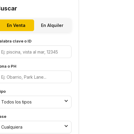
Buscar
En Venta
En Alquiler
alabra clave o ID
ona o PH
ipo
Todos los tipos
ase
Cualquiera