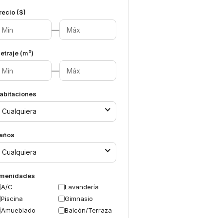
recio ($)
—
etraje (m²)
—
abitaciones
Cualquiera
años
Cualquiera
menidades
A/C
Lavandería
Piscina
Gimnasio
Amueblado
Balcón/Terraza