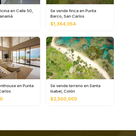
icina en Calle 50,
Se vende finca en Punta
Panamá
Barco, San Carlos
$1,364,054
nthouse en Punta
Se vende terreno en Santa
Carlos
Isabel, Colón
00
$2,500,000