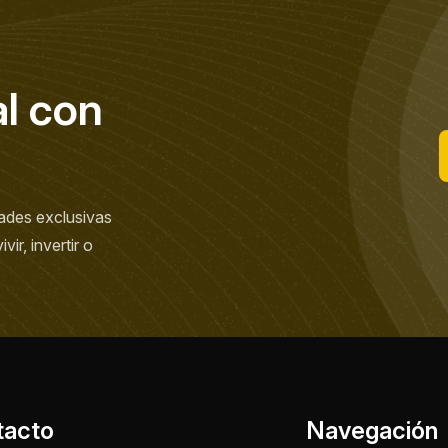
a
l
c
o
n
ades exclusivas
ir, invertir o
tacto
Navegación