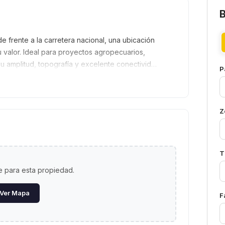
e frente a la carretera nacional, una ubicación
u valor. Ideal para proyectos agropecuarios,
 su amplitud, topografía y excelente conectivid…
P
Z
T
 para esta propiedad.
Ver Mapa
F