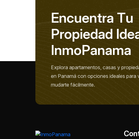
E
n
c
u
e
n
t
r
a
T
u
P
r
o
p
i
e
d
a
d
I
d
e
I
n
m
o
P
a
n
a
m
a
Explora apartamentos, casas y propied
en Panamá con opciones ideales para viv
mudarte fácilmente.
Con