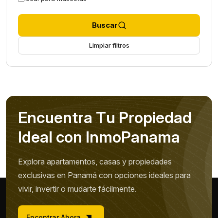
Buscar
Limpiar filtros
E
n
c
u
e
n
t
r
a
T
u
P
r
o
p
i
e
d
a
d
I
d
e
a
l
c
o
n
I
n
m
o
P
a
n
a
m
a
Explora apartamentos, casas y propiedades
exclusivas en Panamá con opciones ideales para
vivir, invertir o mudarte fácilmente.
Encontrar Ahora