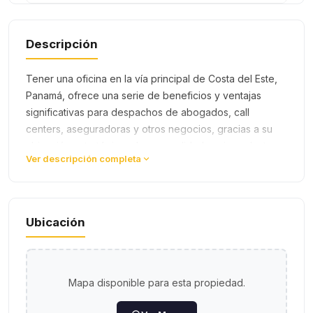
Descripción
Tener una oficina en la vía principal de Costa del Este,
Panamá, ofrece una serie de beneficios y ventajas
significativas para despachos de abogados, call
centers, aseguradoras y otros negocios, gracias a su
ubicación estratégica y las comodidades circundantes.
Ver descripción completa
Aquí te detallo al…
Ubicación
Mapa disponible para esta propiedad.