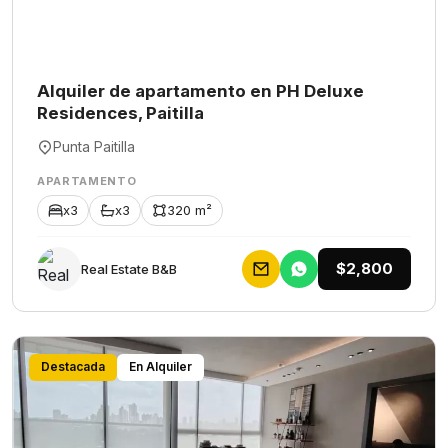
Alquiler de apartamento en PH Deluxe
Residences, Paitilla
Punta Paitilla
APARTAMENTO
x3
x3
320 m²
$2,800
Rеаl Еstаtе В&В
Destacada
En Alquiler