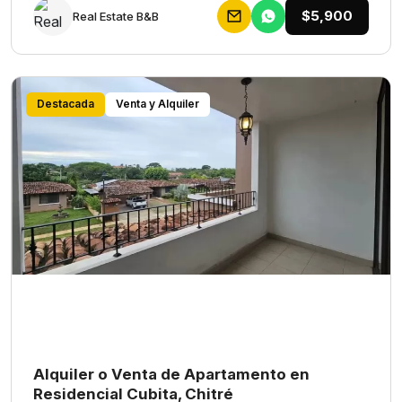
$5,900
Rеаl Еstаtе В&В
Destacada
Venta y Alquiler
Alquiler o Venta de Apartamento en
Residencial Cubita, Chitré