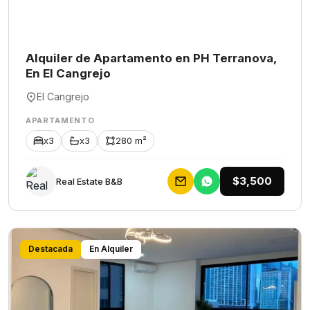
Alquiler de Apartamento en PH Terranova,
En El Cangrejo
El Cangrejo
APARTAMENTO
x3
x3
280 m²
$3,500
Rеаl Еstаtе В&В
Destacada
En Alquiler