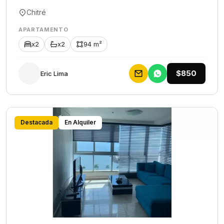
Chitré
APARTAMENTO
x2
x2
94 m²
$850
Eric Lima
Destacada
En Alquiler