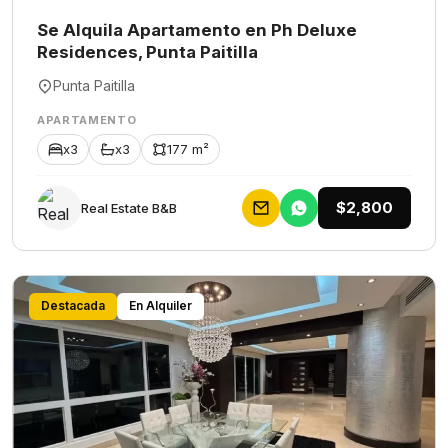
Se Alquila Apartamento en Ph Deluxe
Residences, Punta Paitilla
Punta Paitilla
APARTAMENTO
x3
x3
177 m²
$2,800
Rеаl Еstаtе В&В
Destacada
En Alquiler