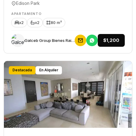
Edison Park
APARTAMENTO
x2
x2
80 m²
$1,200
Galceb Group Bienes Raices
Destacada
En Alquiler