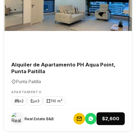
Alquiler de Apartamento PH Aqua Point,
Punta Paitilla
Punta Paitilla
APARTAMENTO
x2
x3
110 m²
$2,600
Rеаl Еstаtе В&В