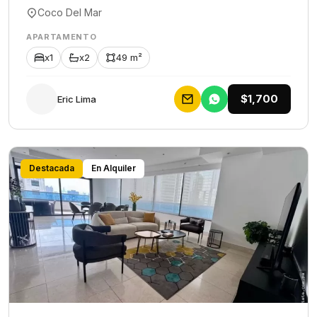
Coco Del Mar
APARTAMENTO
x1
x2
49 m²
$1,700
Eric Lima
Destacada
En Alquiler