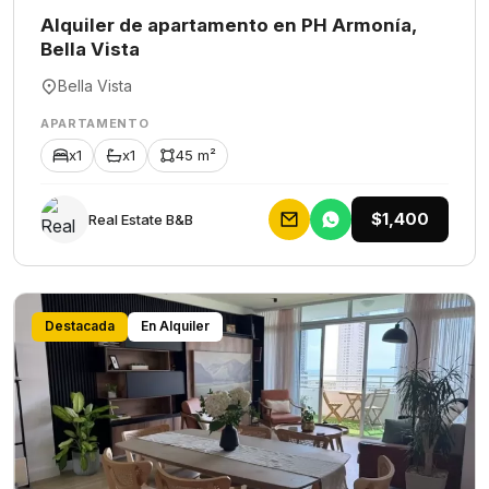
Alquiler de apartamento en PH Armonía,
Bella Vista
Bella Vista
APARTAMENTO
x1
x1
45 m²
$1,400
Rеаl Еstаtе В&В
Destacada
En Alquiler