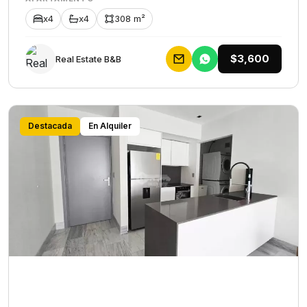
x4
x4
308 m²
$3,600
Rеаl Еstаtе В&В
Destacada
En Alquiler