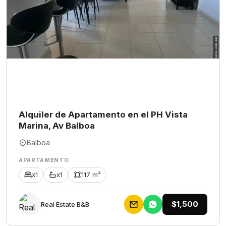
Alquiler de Apartamento en el PH Vista
Marina, Av Balboa
Balboa
APARTAMENTO
x1
x1
117 m²
$1,500
Rеаl Еstаtе В&В