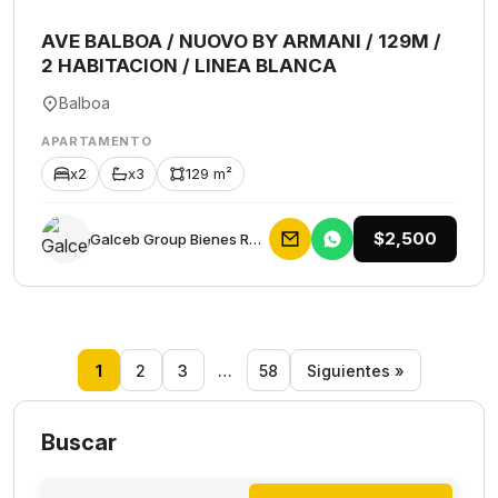
AVE BALBOA / NUOVO BY ARMANI / 129M /
2 HABITACION / LINEA BLANCA
Balboa
APARTAMENTO
x2
x3
129 m²
$2,500
Galceb Group Bienes Raices
1
2
3
…
58
Siguientes »
Buscar