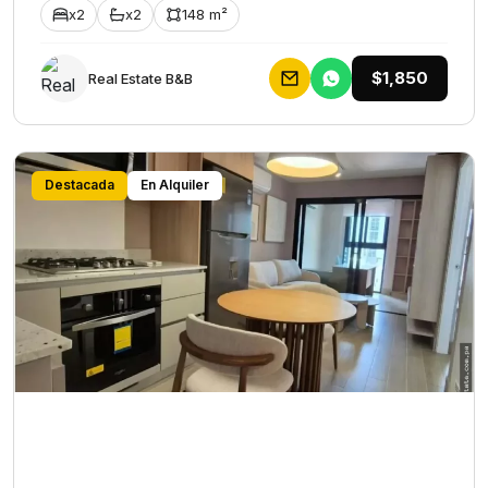
x2
x2
148 m²
$1,850
Rеаl Еstаtе В&В
Destacada
En Alquiler