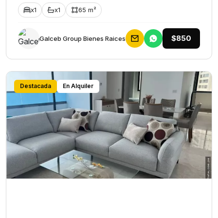
x1
x1
65 m²
$850
Galceb Group Bienes Raices
Destacada
En Alquiler