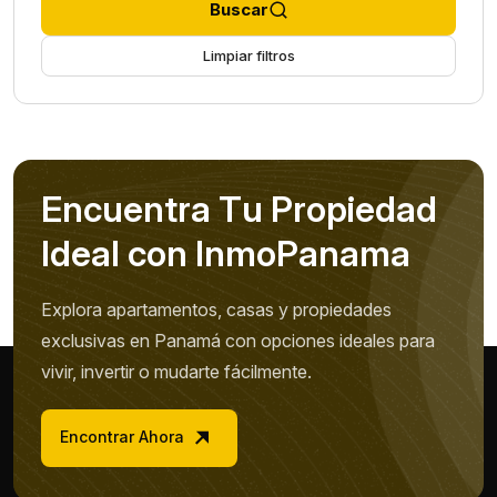
Buscar
Limpiar filtros
E
n
c
u
e
n
t
r
a
T
u
P
r
o
p
i
e
d
a
d
I
d
e
a
l
c
o
n
I
n
m
o
P
a
n
a
m
a
Explora apartamentos, casas y propiedades
exclusivas en Panamá con opciones ideales para
vivir, invertir o mudarte fácilmente.
Encontrar Ahora