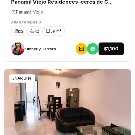
Panamá Viejo Residences–cerca de C...
Panamá Viejo
APARTAMENTO
x2
x2
59 m²
$1,100
Kimberly Herrera
En Alquiler