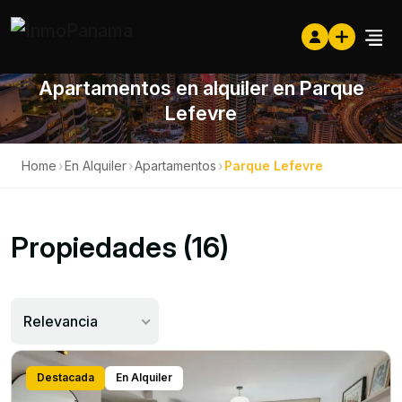
Apartamentos en alquiler en Parque
Lefevre
Home
›
En Alquiler
›
Apartamentos
›
Parque Lefevre
Propiedades (16)
Relevancia
Destacada
En Alquiler