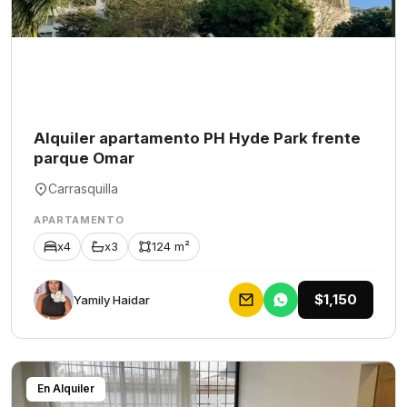
Alquiler apartamento PH Hyde Park frente
parque Omar
Carrasquilla
APARTAMENTO
x4
x3
124 m²
$1,150
Yamily Haidar
En Alquiler