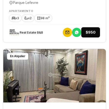
Parque Lefevre
APARTAMENTO
x3
x2
98 m²
$950
Rеаl Еstаtе В&В
En Alquiler