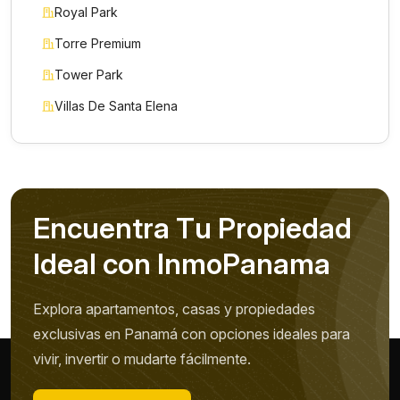
Royal Park
Torre Premium
Tower Park
Villas De Santa Elena
E
n
c
u
e
n
t
r
a
T
u
P
r
o
p
i
e
d
a
d
I
d
e
a
l
c
o
n
I
n
m
o
P
a
n
a
m
a
Explora apartamentos, casas y propiedades
exclusivas en Panamá con opciones ideales para
vivir, invertir o mudarte fácilmente.