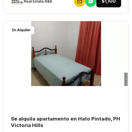
$1,100
Rеаl Еstаtе В&В
En Alquiler
Se alquila apartamento en Hato Pintado, PH
Victoria Hills