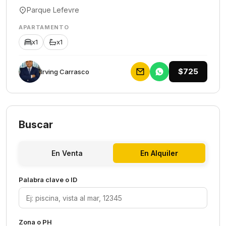
Parque Lefevre
APARTAMENTO
x1
x1
$725
Irving Carrasco
Buscar
En Venta
En Alquiler
Palabra clave o ID
Zona o PH