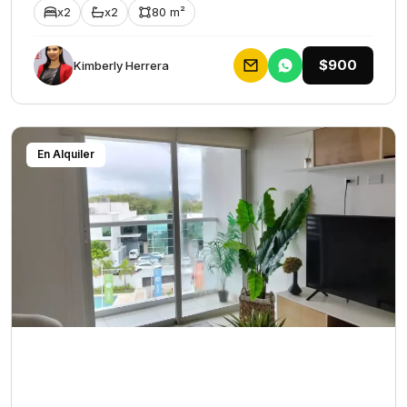
x2
x2
80 m²
$900
Kimberly Herrera
En Alquiler