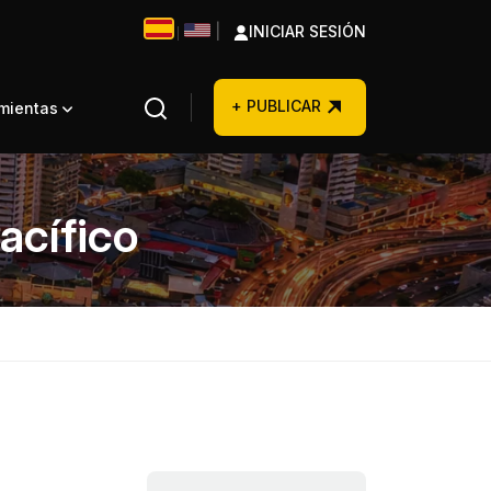
|
INICIAR SESIÓN
|
+ PUBLICAR
amientas
acífico