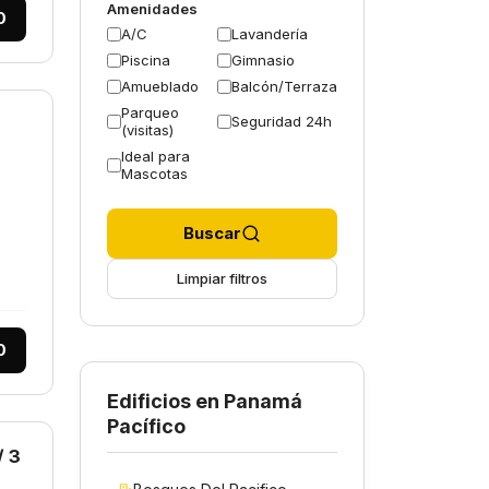
Amenidades
0
A/C
Lavandería
Piscina
Gimnasio
Amueblado
Balcón/Terraza
Parqueo
Seguridad 24h
(visitas)
Ideal para
Mascotas
Buscar
Limpiar filtros
0
Edificios en Panamá
Pacífico
 3