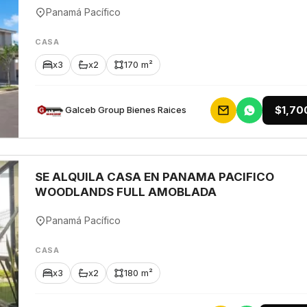
Panamá Pacífico
CASA
x3
x2
170 m²
$1,70
Galceb Group Bienes Raices
SE ALQUILA CASA EN PANAMA PACIFICO
WOODLANDS FULL AMOBLADA
Panamá Pacífico
CASA
x3
x2
180 m²