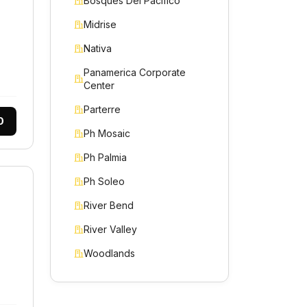
Bosques Del Pacifico
Midrise
Nativa
Panamerica Corporate
Center
Parterre
0
Ph Mosaic
Ph Palmia
Ph Soleo
River Bend
River Valley
Woodlands