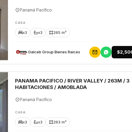
Panamá Pacífico
CASA
x3
x3
265 m²
$2,50
Galceb Group Bienes Raices
PANAMA PACIFICO / RIVER VALLEY / 263M / 3
HABITACIONES / AMOBLADA
Panamá Pacífico
CASA
x3
x3
263 m²