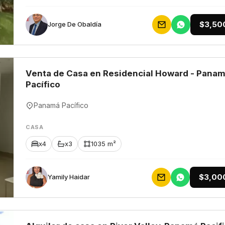
$3,50
Jorge De Obaldía
Venta de Casa en Residencial Howard - Pana
Pacífico
Panamá Pacífico
CASA
x4
x3
1035 m²
$3,00
Yamily Haidar