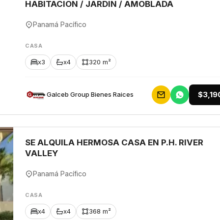
HABITACION / JARDIN / AMOBLADA
Panamá Pacífico
CASA
x3
x4
320 m²
$3,19
Galceb Group Bienes Raices
SE ALQUILA HERMOSA CASA EN P.H. RIVER
VALLEY
Panamá Pacífico
CASA
x4
x4
368 m²