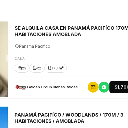
SE ALQUILA CASA EN PANAMÁ PACIFÍCO 170M
HABITACIONES AMOBLADA
Panamá Pacífico
CASA
x3
x2
170 m²
$1,70
Galceb Group Bienes Raices
PANAMÁ PACIFÍCO / WOODLANDS / 170M / 3
HABITACIONES / AMOBLADA