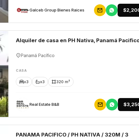
$2,20
Galceb Group Bienes Raices
Alquiler de casa en PH Nativa, Panamá Pacific
Panamá Pacífico
CASA
x3
x3
320 m²
$3,25
Rеаl Еstаtе В&В
PANAMA PACIFICO / PH NATIVA / 320M / 3