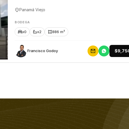
Panamá Viejo
BODEGA
x0
x2
886 m²
$9,75
Francisco Godoy