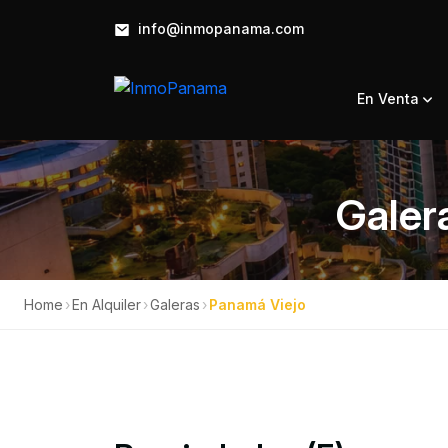
info@inmopanama.com
En Venta
Galer
Home
›
En Alquiler
›
Galeras
›
Panamá Viejo