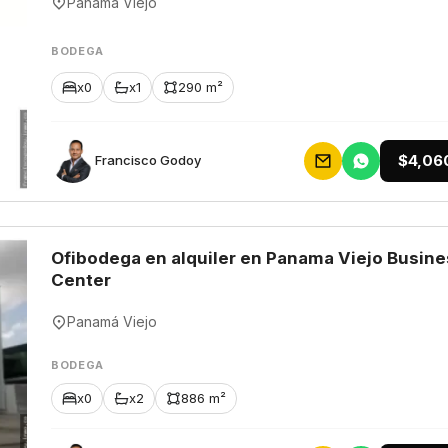
Panamá Viejo
BODEGA
x0
x1
290 m²
$4,06
Francisco Godoy
Ofibodega en alquiler en Panama Viejo Busine
Center
Panamá Viejo
BODEGA
x0
x2
886 m²