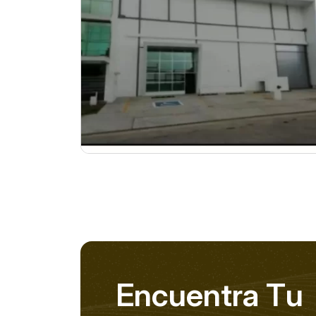
E
n
c
u
e
n
t
r
a
T
u