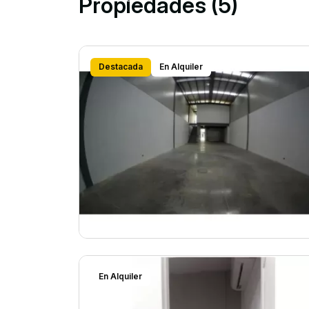
Propiedades (5)
Destacada
En Alquiler
En Alquiler