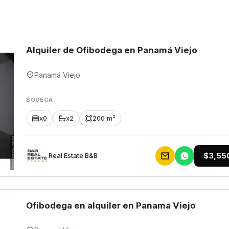
Alquiler de Ofibodega en Panamá Viejo
Panamá Viejo
BODEGA
x0
x2
200 m²
$3,55
Rеаl Еstаtе В&В
Ofibodega en alquiler en Panama Viejo