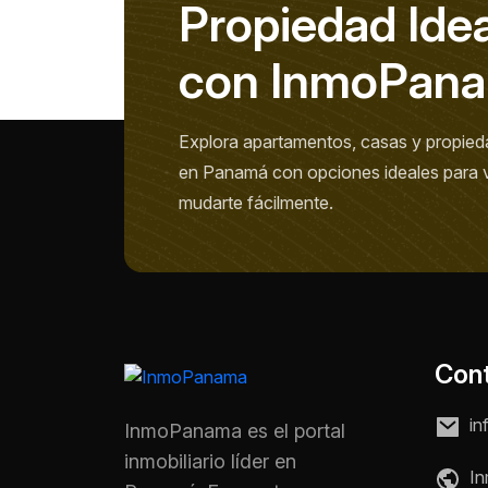
P
r
o
p
i
e
d
a
d
I
d
e
c
o
n
I
n
m
o
P
a
n
a
Explora apartamentos, casas y propied
en Panamá con opciones ideales para viv
mudarte fácilmente.
Con
in
InmoPanama es el portal
inmobiliario líder en
In