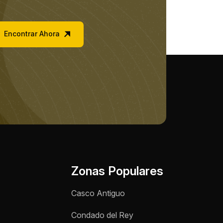
Encontrar Ahora
Nombre *
Teléfono / WhatsApp *
Zonas Populares
Motivo de consulta *
Casco Antiguo
Selecciona una opción
Condado del Rey
Mensaje *