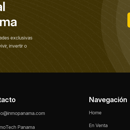
a
l
m
a
ades exclusivas
ir, invertir o
tacto
Navegación
Home
fo@inmopanama.com
En Venta
moTech Panama