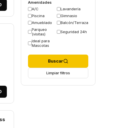
Amenidades
0
A/C
Lavandería
Piscina
Gimnasio
Amueblado
Balcón/Terraza
Parqueo
Seguridad 24h
(visitas)
Ideal para
Mascotas
Buscar
Limpiar filtros
0
ss