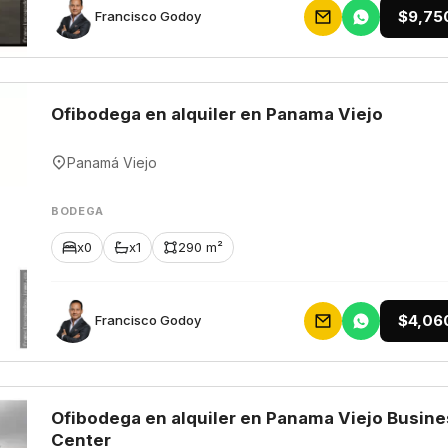
$9,75
Francisco Godoy
Ofibodega en alquiler en Panama Viejo
Panamá Viejo
BODEGA
x0
x1
290 m²
$4,06
Francisco Godoy
Ofibodega en alquiler en Panama Viejo Busine
Center