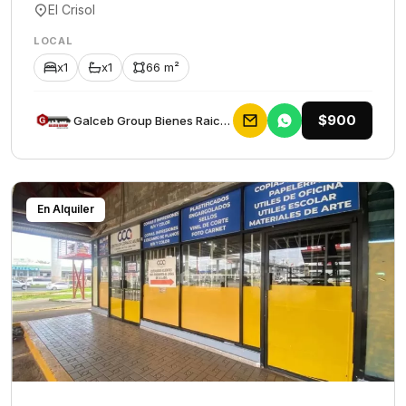
El Crisol
LOCAL
x1
x1
66 m²
$900
Galceb Group Bienes Raices
En Alquiler