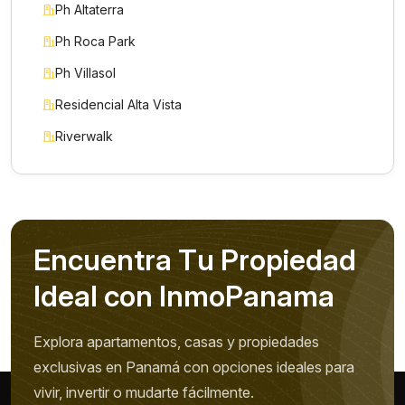
Ph Altaterra
Ph Roca Park
Ph Villasol
Residencial Alta Vista
Riverwalk
E
n
c
u
e
n
t
r
a
T
u
P
r
o
p
i
e
d
a
d
I
d
e
a
l
c
o
n
I
n
m
o
P
a
n
a
m
a
Explora apartamentos, casas y propiedades
exclusivas en Panamá con opciones ideales para
vivir, invertir o mudarte fácilmente.