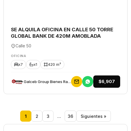
SE ALQUILA OFICINA EN CALLE 50 TORRE
GLOBAL BANK DE 420M AMOBLADA
Calle 50
OFICINA
x7
x1
420 m²
$6,907
Galceb Group Bienes Raices
1
2
3
…
36
Siguientes »