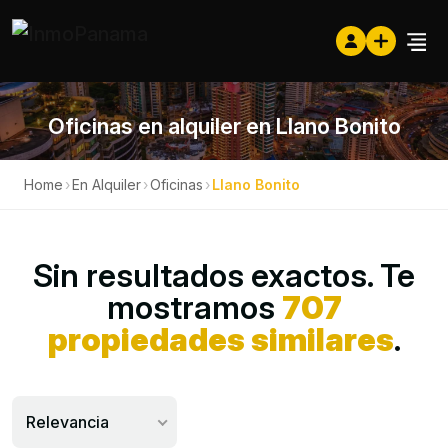
Oficinas en alquiler en Llano Bonito
Home
›
En Alquiler
›
Oficinas
›
Llano Bonito
Sin resultados exactos. Te
mostramos
707
propiedades similares
.
Relevancia