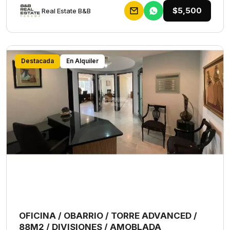
$5,500
Rеаl Еstаtе В&В
Destacada
En Alquiler
OFICINA / OBARRIO / TORRE ADVANCED /
88M2 / DIVISIONES / AMOBLADA