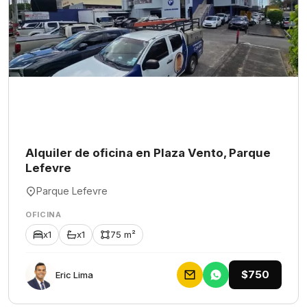
Alquiler de oficina en Plaza Vento, Parque
Lefevre
Parque Lefevre
OFICINA
x1
x1
75 m²
$750
Eric Lima