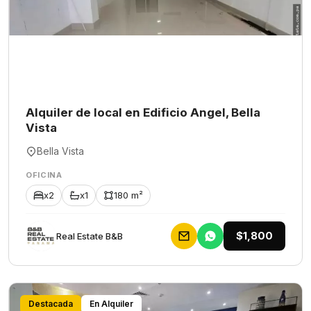
Alquiler de local en Edificio Angel, Bella
Vista
Bella Vista
OFICINA
x2
x1
180 m²
$1,800
Rеаl Еstаtе В&В
Destacada
En Alquiler