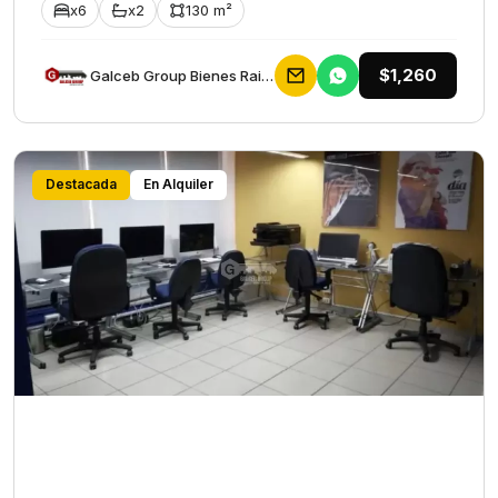
x6
x2
130 m²
$1,260
Galceb Group Bienes Raices
Destacada
En Alquiler