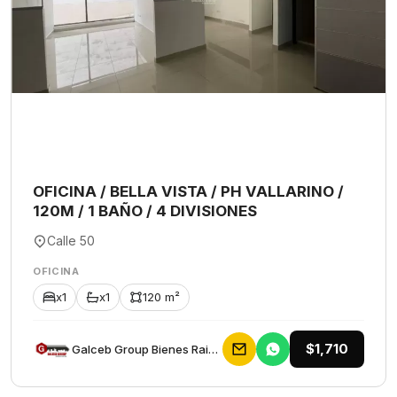
OFICINA / BELLA VISTA / PH VALLARINO /
120M / 1 BAÑO / 4 DIVISIONES
Calle 50
OFICINA
x1
x1
120 m²
$1,710
Galceb Group Bienes Raices