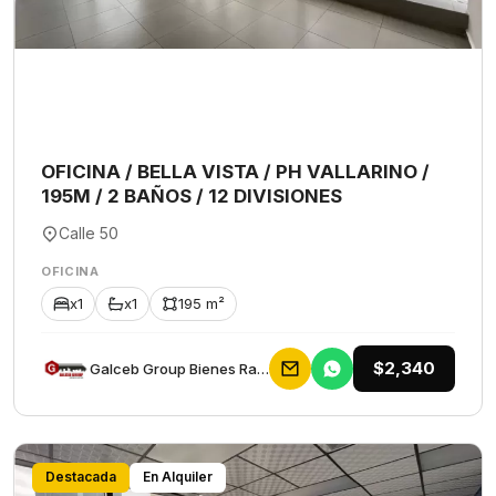
OFICINA / BELLA VISTA / PH VALLARINO /
195M / 2 BAÑOS / 12 DIVISIONES
Calle 50
OFICINA
x1
x1
195 m²
$2,340
Galceb Group Bienes Raices
Destacada
En Alquiler