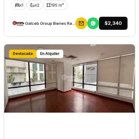
x1
x2
195 m²
$2,340
Galceb Group Bienes Raices
Destacada
En Alquiler