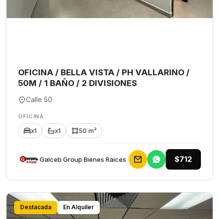
OFICINA / BELLA VISTA / PH VALLARINO /
50M / 1 BAÑO / 2 DIVISIONES
Calle 50
OFICINA
x1
x1
50 m²
$712
Galceb Group Bienes Raices
Destacada
En Alquiler