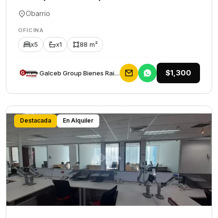
Obarrio
OFICINA
x5
x1
88 m²
$1,300
Galceb Group Bienes Raices
Destacada
En Alquiler