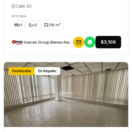
Calle 50
OFICINA
x1
x2
218 m²
$3,106
Galceb Group Bienes Raices
Destacada
En Alquiler