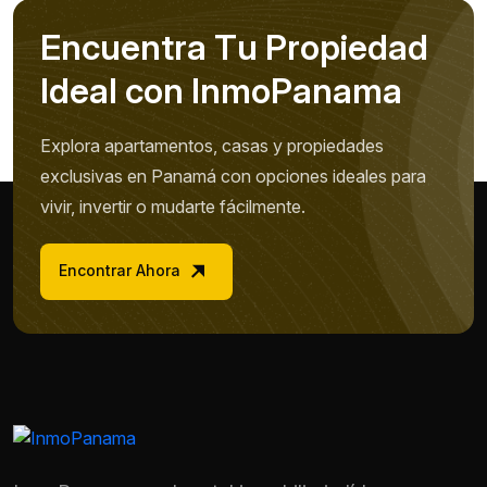
E
n
c
u
e
n
t
r
a
T
u
P
r
o
p
i
e
d
a
d
I
d
e
a
l
c
o
n
I
n
m
o
P
a
n
a
m
a
Explora apartamentos, casas y propiedades
exclusivas en Panamá con opciones ideales para
vivir, invertir o mudarte fácilmente.
Encontrar Ahora
Nombre *
Teléfono / WhatsApp *