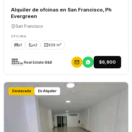
Alquiler de ofcinas en San Francisco, Ph
Evergreen
San Francisco
OFICINA
x1
x2
629 m²
$6,900
Rеаl Еstаtе В&В
Destacada
En Alquiler