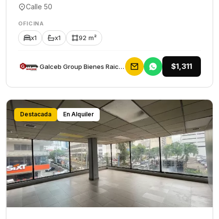
Calle 50
OFICINA
x1
x1
92 m²
$1,311
Galceb Group Bienes Raices
Destacada
En Alquiler