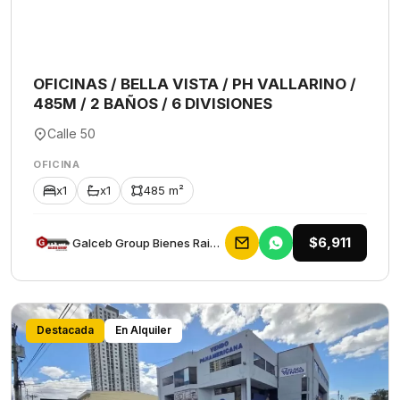
OFICINAS / BELLA VISTA / PH VALLARINO /
485M / 2 BAÑOS / 6 DIVISIONES
Calle 50
OFICINA
x1
x1
485 m²
$6,911
Galceb Group Bienes Raices
Destacada
En Alquiler