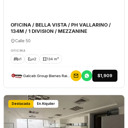
OFICINA / BELLA VISTA / PH VALLARINO /
134M / 1 DIVISION / MEZZANINE
Calle 50
OFICINA
x1
x2
134 m²
$1,909
Galceb Group Bienes Raices
Destacada
En Alquiler