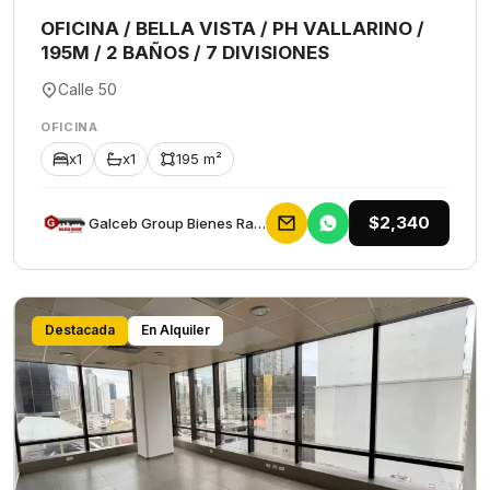
OFICINA / BELLA VISTA / PH VALLARINO /
195M / 2 BAÑOS / 7 DIVISIONES
Calle 50
OFICINA
x1
x1
195 m²
$2,340
Galceb Group Bienes Raices
Destacada
En Alquiler