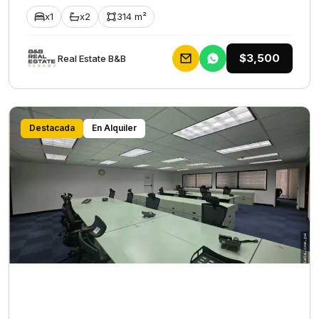
x1
x2
314 m²
$3,500
Rеаl Еstаtе В&В
Destacada
En Alquiler