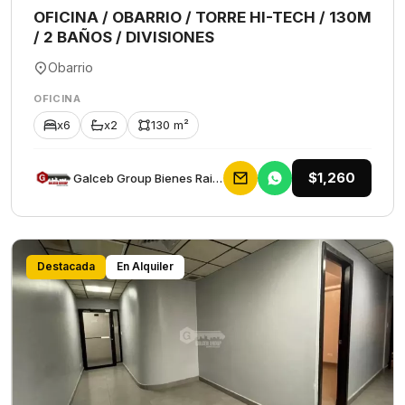
OFICINA / OBARRIO / TORRE HI-TECH / 130M
/ 2 BAÑOS / DIVISIONES
Obarrio
OFICINA
x6
x2
130 m²
$1,260
Galceb Group Bienes Raices
Destacada
En Alquiler