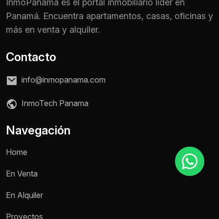
InmoPanama es el portal inmobiliario líder en
Panamá. Encuentra apartamentos, casas, oficinas y
más en venta y alquiler.
Motivo de consulta *
Selecciona una opción
Contacto
Mensaje *
info@inmopanama.com
InmoTech Panama
Enviar mensaje
Navegación
Home
En Venta
En Alquiler
Proyectos