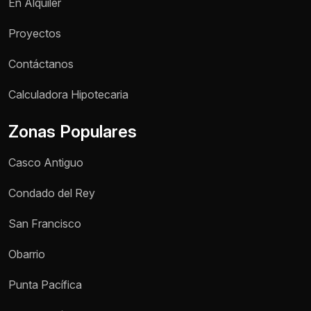
En Alquiler
Proyectos
Contáctanos
Nombre *
Calculadora Hipotecaria
Zonas Populares
Teléfono / WhatsApp *
Casco Antiguo
Motivo de consulta *
Condado del Rey
Selecciona una opción
San Francisco
Mensaje *
Obarrio
Punta Pacífica