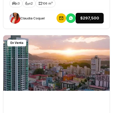
x3
x2
106 m²
$297,500
Claudia Coquel
En Venta