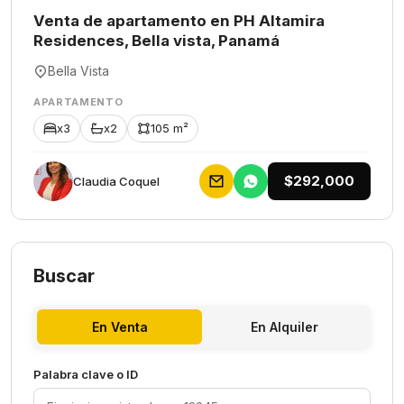
Venta de apartamento en PH Altamira
Residences, Bella vista, Panamá
Bella Vista
APARTAMENTO
x3
x2
105 m²
$292,000
Claudia Coquel
Buscar
En Venta
En Alquiler
Palabra clave o ID