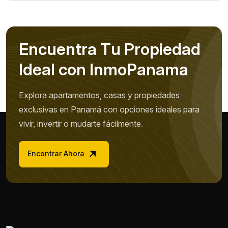
E
n
c
u
e
n
t
r
a
T
u
P
r
o
p
i
e
d
a
d
I
d
e
a
l
c
o
n
I
n
m
o
P
a
n
a
m
a
Explora apartamentos, casas y propiedades
exclusivas en Panamá con opciones ideales para
vivir, invertir o mudarte fácilmente.
Encontrar Ahora