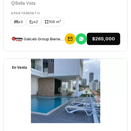
Bella Vista
APARTAMENTO
x3
x2
106 m²
$265,000
Galceb Group Bienes Raices
En Venta