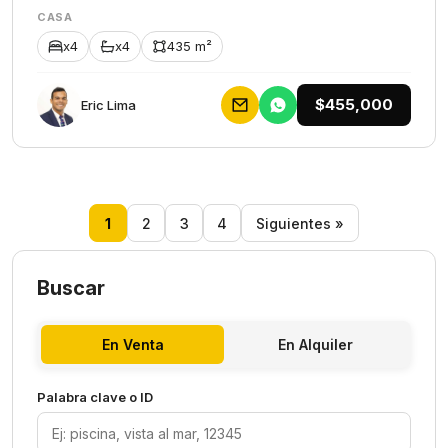
CASA
x4
x4
435 m²
$455,000
Eric Lima
1
2
3
4
Siguientes »
Buscar
En Venta
En Alquiler
Palabra clave o ID