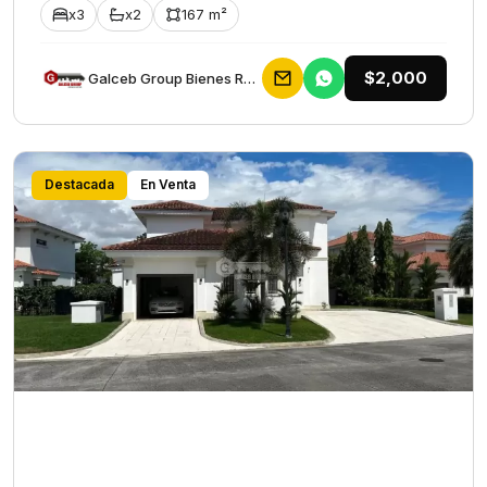
x3
x2
167 m²
$2,000
Galceb Group Bienes Raices
Destacada
En Venta