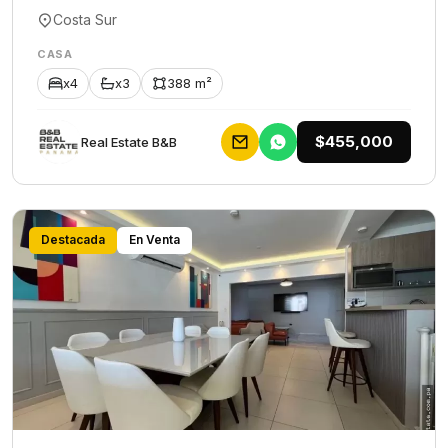
Costa Sur
CASA
x4
x3
388 m²
$455,000
Rеаl Еstаtе В&В
Destacada
En Venta