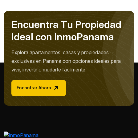
E
n
c
u
e
n
t
r
a
T
u
P
r
o
p
i
e
d
a
d
I
d
e
a
l
c
o
n
I
n
m
o
P
a
n
a
m
a
Explora apartamentos, casas y propiedades
exclusivas en Panamá con opciones ideales para
vivir, invertir o mudarte fácilmente.
Encontrar Ahora
Nombre *
Teléfono / WhatsApp *