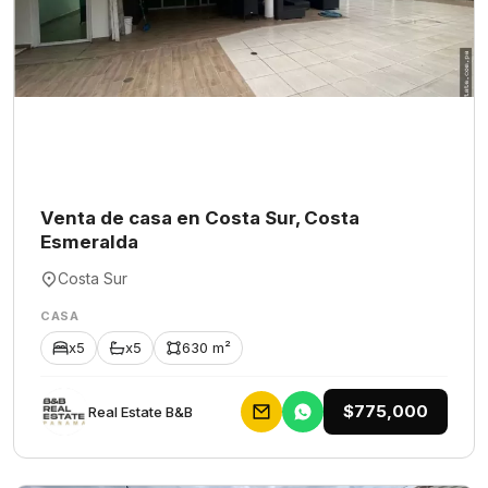
Venta de casa en Costa Sur, Costa
Esmeralda
Costa Sur
CASA
x5
x5
630 m²
$775,000
Rеаl Еstаtе В&В