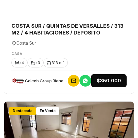
COSTA SUR / QUINTAS DE VERSALLES / 313
M2 / 4 HABITACIONES / DEPOSITO
Costa Sur
CASA
x4
x3
313 m²
$350,000
Galceb Group Bienes Raices
Destacada
En Venta