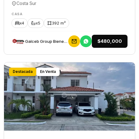
Costa Sur
CASA
x4
x5
392 m²
$480,000
Galceb Group Bienes Raices
Destacada
En Venta