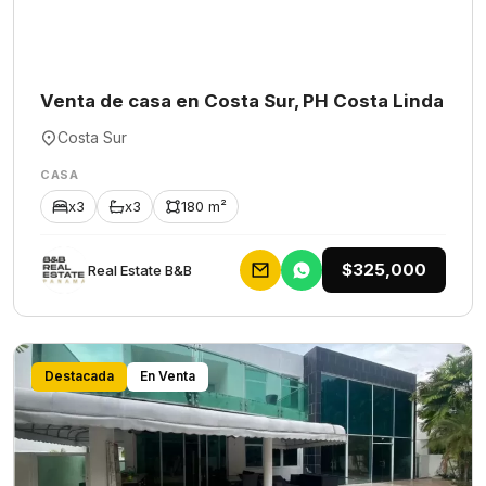
Venta de casa en Costa Sur, PH Costa Linda
Costa Sur
CASA
x3
x3
180 m²
$325,000
Rеаl Еstаtе В&В
Destacada
En Venta