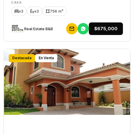
CASA
x3
x3
756 m²
$675,000
Rеаl Еstаtе В&В
Destacada
En Venta