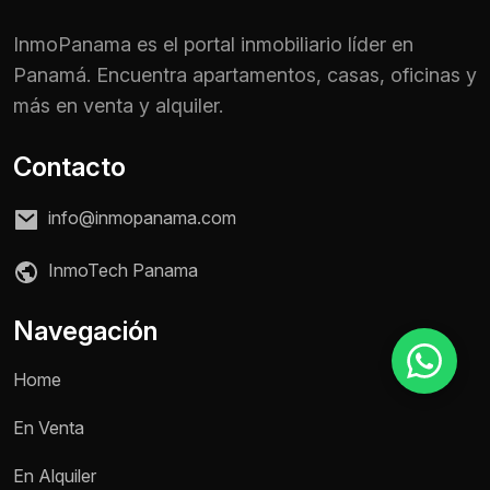
InmoPanama es el portal inmobiliario líder en
Panamá. Encuentra apartamentos, casas, oficinas y
Motivo de consulta *
más en venta y alquiler.
Selecciona una opción
Mensaje *
Contacto
info@inmopanama.com
InmoTech Panama
Enviar mensaje
Navegación
Home
En Venta
En Alquiler