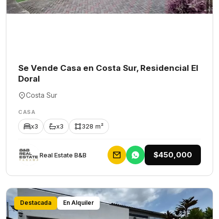
Se Vende Casa en Costa Sur, Residencial El
Doral
Costa Sur
CASA
x3
x3
328 m²
$450,000
Rеаl Еstаtе В&В
Destacada
En Alquiler