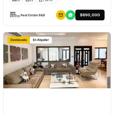
x3
x3
756 m²
$890,000
Rеаl Еstаtе В&В
Destacada
En Alquiler