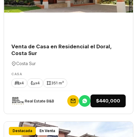
Venta de Casa en Residencial el Doral,
Costa Sur
Costa Sur
CASA
x4
x4
351 m²
$440,000
Rеаl Еstаtе В&В
Destacada
En Venta