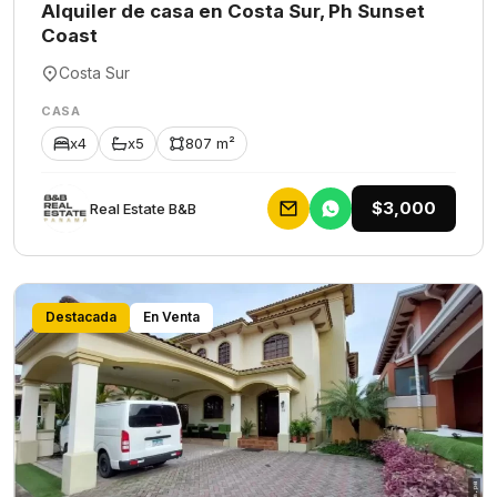
Alquiler de casa en Costa Sur, Ph Sunset
Coast
Costa Sur
CASA
x4
x5
807 m²
$3,000
Rеаl Еstаtе В&В
Destacada
En Venta