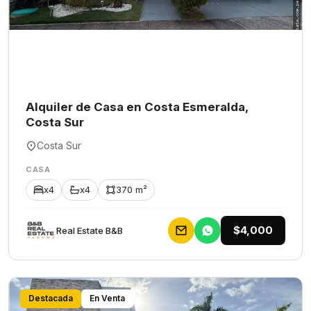
Alquiler de Casa en Costa Esmeralda,
Costa Sur
Costa Sur
CASA
x4
x4
370 m²
$4,000
Rеаl Еstаtе В&В
Destacada
En Venta