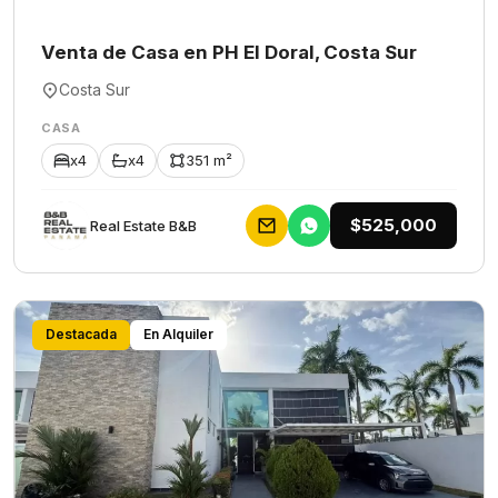
Venta de Casa en PH El Doral, Costa Sur
Costa Sur
CASA
x4
x4
351 m²
$525,000
Rеаl Еstаtе В&В
Destacada
En Alquiler