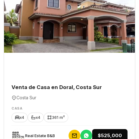
Venta de Casa en Doral, Costa Sur
Costa Sur
CASA
x4
x4
361 m²
$525,000
Rеаl Еstаtе В&В