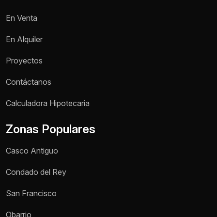
En Venta
En Alquiler
Proyectos
Contáctanos
Nombre *
Calculadora Hipotecaria
Zonas Populares
Teléfono / WhatsApp *
Casco Antiguo
Motivo de consulta *
Condado del Rey
Selecciona una opción
San Francisco
Mensaje *
Obarrio