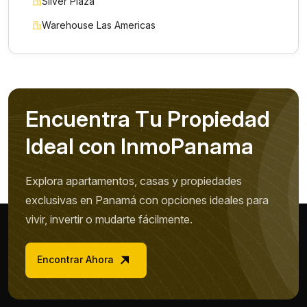
Silver Plaza
Warehouse Las Americas
E
n
c
u
e
n
t
r
a
T
u
P
r
o
p
i
e
d
a
d
I
d
e
a
l
c
o
n
I
n
m
o
P
a
n
a
m
a
Explora apartamentos, casas y propiedades
exclusivas en Panamá con opciones ideales para
vivir, invertir o mudarte fácilmente.
Encontrar Ahora