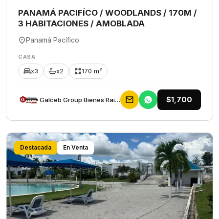
PANAMÁ PACIFÍCO / WOODLANDS / 170M /
3 HABITACIONES / AMOBLADA
Panamá Pacífico
CASA
x3
x2
170 m²
$1,700
Galceb Group Bienes Raices
Destacada
En Venta