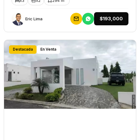
x3
x2
294 m²
$193,000
Eric Lima
Destacada
En Venta