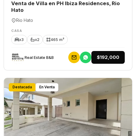
Venta de Villa en PH Ibiza Residences, Rio
Hato
Rio Hato
CASA
x3
x2
465 m²
$192,000
Rеаl Еstаtе В&В
Destacada
En Venta