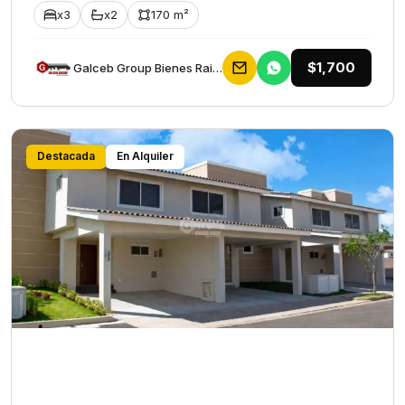
x3
x2
170 m²
$1,700
Galceb Group Bienes Raices
Destacada
En Alquiler