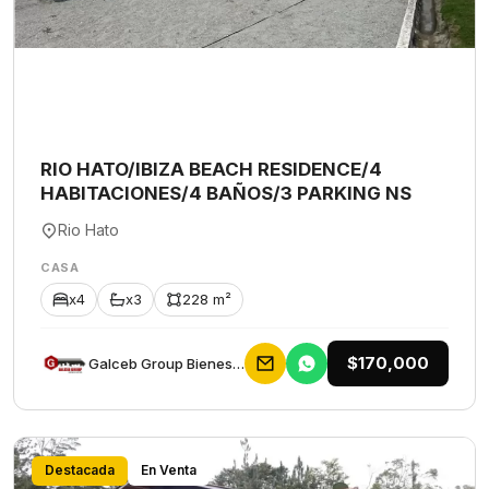
RIO HATO/IBIZA BEACH RESIDENCE/4
HABITACIONES/4 BAÑOS/3 PARKING NS
Rio Hato
CASA
x4
x3
228 m²
$170,000
Galceb Group Bienes Raices
Destacada
En Venta