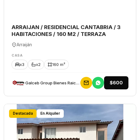
ARRAIJAN / RESIDENCIAL CANTABRIA / 3
HABITACIONES / 160 M2 / TERRAZA
Arraiján
CASA
x3
x2
160 m²
$600
Galceb Group Bienes Raices
Destacada
En Alquiler