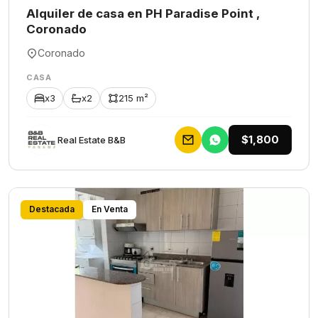
Alquiler de casa en PH Paradise Point ,
Coronado
Coronado
CASA
x3
x2
215 m²
$1,800
Rеаl Еstаtе В&В
Destacada
En Venta