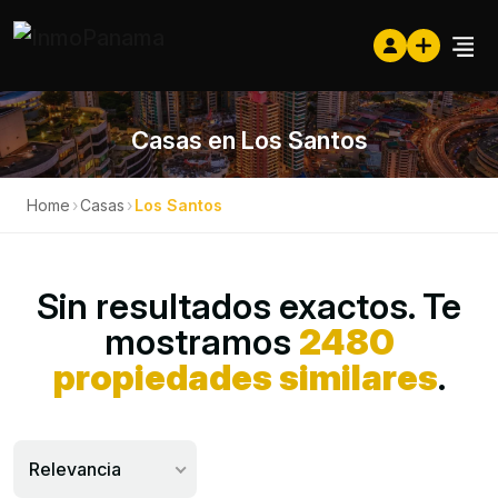
Casas en Los Santos
Home
›
Casas
›
Los Santos
Sin resultados exactos. Te
mostramos
2480
propiedades similares
.
Relevancia