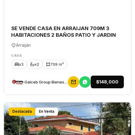
SE VENDE CASA EN ARRAIJAN 709M 3
HABITACIONES 2 BAÑOS PATIO Y JARDIN
Arraiján
CASA
x3
x2
709 m²
$148,000
Galceb Group Bienes Raices
Destacada
En Venta