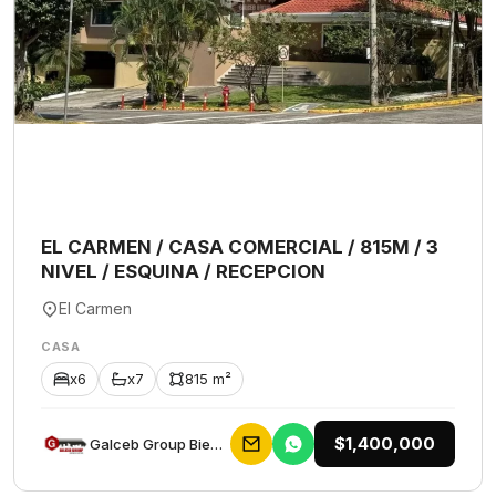
EL CARMEN / CASA COMERCIAL / 815M / 3
NIVEL / ESQUINA / RECEPCION
El Carmen
CASA
x6
x7
815 m²
$1,400,000
Galceb Group Bienes Raices