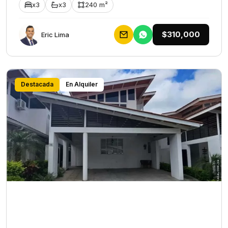
x3
x3
240 m²
$310,000
Eric Lima
Destacada
En Alquiler