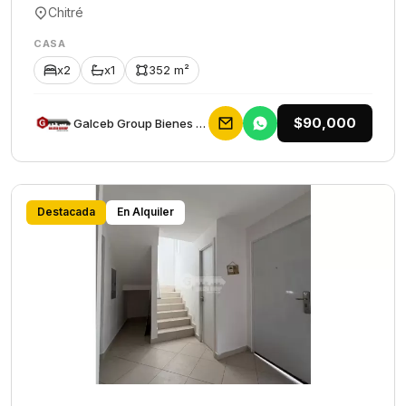
Chitré
CASA
x2
x1
352 m²
$90,000
Galceb Group Bienes Raices
Destacada
En Alquiler