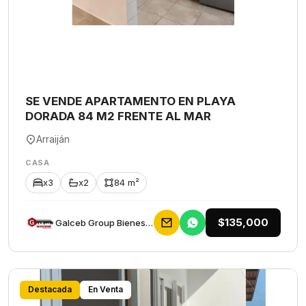
SE VENDE APARTAMENTO EN PLAYA
DORADA 84 M2 FRENTE AL MAR
Arraiján
CASA
x3
x2
84 m²
$135,000
Galceb Group Bienes Raices
Destacada
En Venta