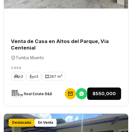
Venta de Casa en Altos del Parque, Vía
Centenial
Tumba Muerto
CASA
x3
x3
267 m²
$550,000
Rеаl Еstаtе В&В
Destacada
En Venta