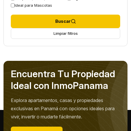
Ideal para Mascotas
Buscar
Limpiar filtros
E
n
c
u
e
n
t
r
a
T
u
P
r
o
p
i
e
d
a
d
I
d
e
a
l
c
o
n
I
n
m
o
P
a
n
a
m
a
Explora apartamentos, casas y propiedades
exclusivas en Panamá con opciones ideales para
vivir, invertir o mudarte fácilmente.