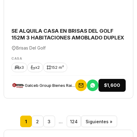
SE ALQUILA CASA EN BRISAS DEL GOLF
152M 3 HABITACIONES AMOBLADO DUPLEX
Brisas Del Golf
CASA
x3
x2
152 m²
$1,600
Galceb Group Bienes Raices
1
2
3
…
124
Siguientes »