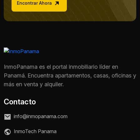
Encontrar Ahora
InmoPanama es el portal inmobiliario líder en
Panamá. Encuentra apartamentos, casas, oficinas y
más en venta y alquiler.
Contacto
info@inmopanama.com
Nombre *
InmoTech Panama
Teléfono / WhatsApp *