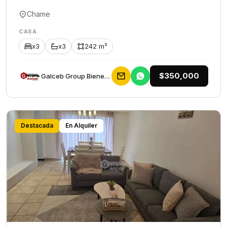
Chame
CASA
x3
x3
242 m²
$350,000
Galceb Group Bienes Raices
Destacada
En Alquiler