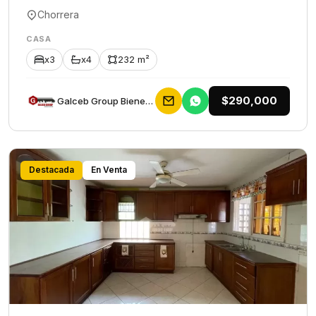
Chorrera
CASA
x3
x4
232 m²
$290,000
Galceb Group Bienes Raices
Destacada
En Venta