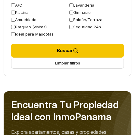
A/C
Lavandería
Piscina
Gimnasio
Amueblado
Balcón/Terraza
Parqueo (visitas)
Seguridad 24h
Ideal para Mascotas
Buscar
Limpiar filtros
E
n
c
u
e
n
t
r
a
T
u
P
r
o
p
i
e
d
a
d
I
d
e
a
l
c
o
n
I
n
m
o
P
a
n
a
m
a
Explora apartamentos, casas y propiedades