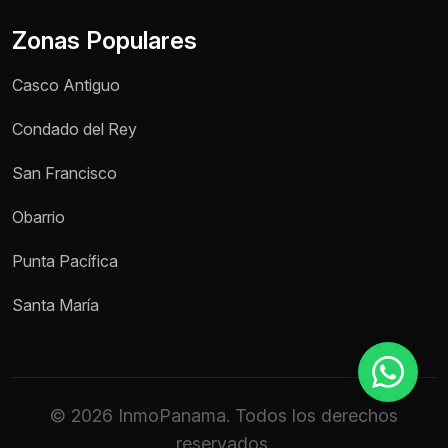
Zonas Populares
Teléfono / WhatsApp *
Casco Antiguo
Motivo de consulta *
Condado del Rey
Selecciona una opción
San Francisco
Mensaje *
Obarrio
Punta Pacífica
Enviar mensaje
Santa María
© 2026 InmoPanama. Todos los derechos
reservados.