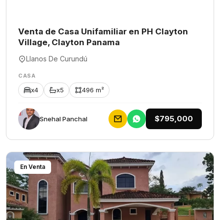
Venta de Casa Unifamiliar en PH Clayton
Village, Clayton Panama
Llanos De Curundú
CASA
x4
x5
496 m²
$795,000
Snehal Panchal
En Venta