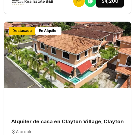
$4,200
Rеаl Еstаtе В&В
Destacada
En Alquiler
Alquiler de casa en Clayton Village, Clayton
Albrook