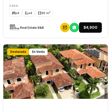
CASA
x4
x4
80 m²
$4,900
Rеаl Еstаtе В&В
Destacada
En Venta