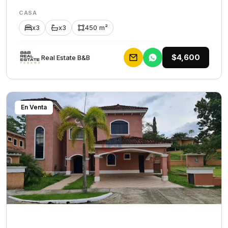
CASA
x3
x3
450 m²
$4,600
Rеаl Еstаtе В&В
En Venta