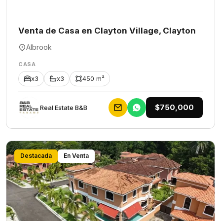
Venta de Casa en Clayton Village, Clayton
Albrook
CASA
x3
x3
450 m²
$750,000
Rеаl Еstаtе В&В
Destacada
En Venta