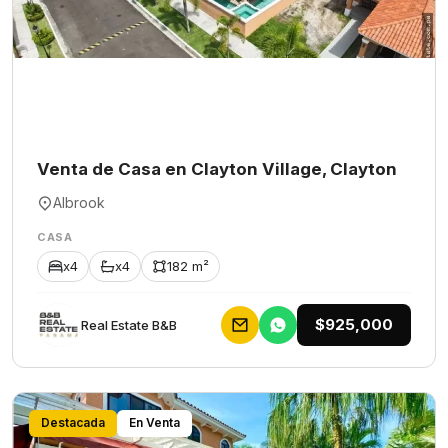
Venta de Casa en Clayton Village, Clayton
Albrook
CASA
x4
x4
182 m²
$925,000
Rеаl Еstаtе В&В
Destacada
En Venta