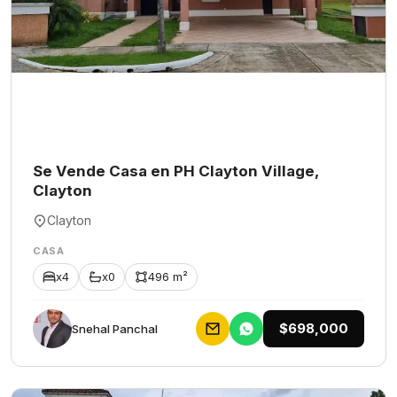
Se Vende Casa en PH Clayton Village,
Clayton
Clayton
CASA
x4
x0
496 m²
$698,000
Snehal Panchal