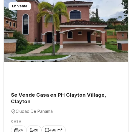
En Venta
Se Vende Casa en PH Clayton Village,
Clayton
Ciudad De Panamá
CASA
x4
x0
496 m²