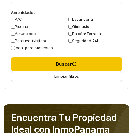
Amenidades
A/C
Lavandería
Piscina
Gimnasio
Amueblado
Balcón/Terraza
Parqueo (visitas)
Seguridad 24h
Ideal para Mascotas
Buscar
Limpiar filtros
E
n
c
u
e
n
t
r
a
T
u
P
r
o
p
i
e
d
a
d
I
d
e
a
l
c
o
n
I
n
m
o
P
a
n
a
m
a