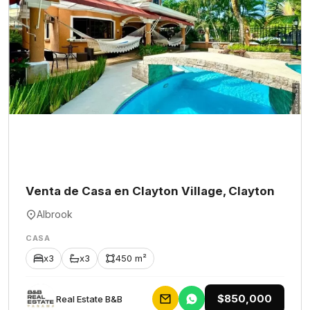
Venta de Casa en Clayton Village, Clayton
Albrook
CASA
x3
x3
450 m²
$850,000
Rеаl Еstаtе В&В