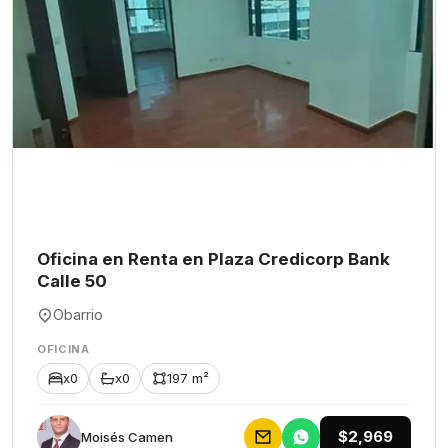
Oficina en Renta en Plaza Credicorp Bank
Calle 50
Obarrio
OFICINA
x0
x0
197 m²
$2,969
Moisés Camen