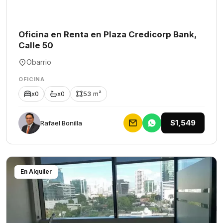
Oficina en Renta en Plaza Credicorp Bank,
Calle 50
Obarrio
OFICINA
x0
x0
53 m²
$1,549
Rafael Bonilla
En Alquiler