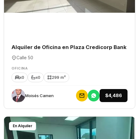
Alquiler de Oficina en Plaza Credicorp Bank
Calle 50
OFICINA
x0
x0
299 m²
$4,486
Moisés Camen
En Alquiler