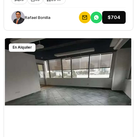
$704
Rafael Bonilla
En Alquiler