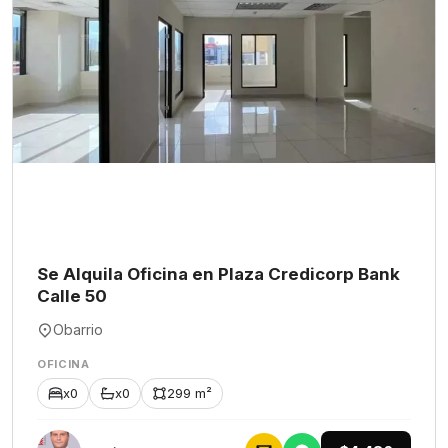
Se Alquila Oficina en Plaza Credicorp Bank
Calle 50
Obarrio
OFICINA
x0
x0
299 m²