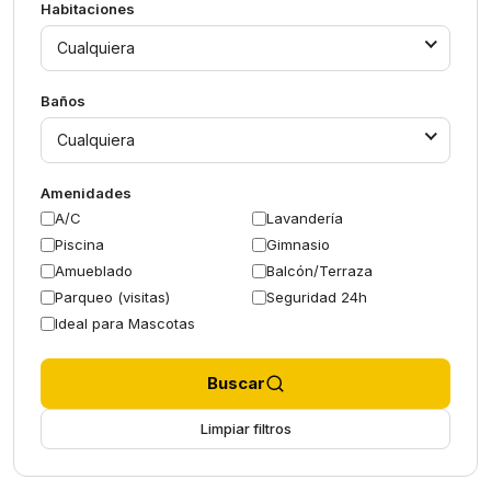
Habitaciones
Cualquiera
Baños
Cualquiera
Amenidades
A/C
Lavandería
Piscina
Gimnasio
Amueblado
Balcón/Terraza
Parqueo (visitas)
Seguridad 24h
Ideal para Mascotas
Buscar
Limpiar filtros