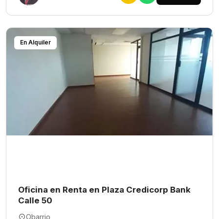
En Alquiler
Oficina en Renta en Plaza Credicorp Bank
Calle 50
Obarrio