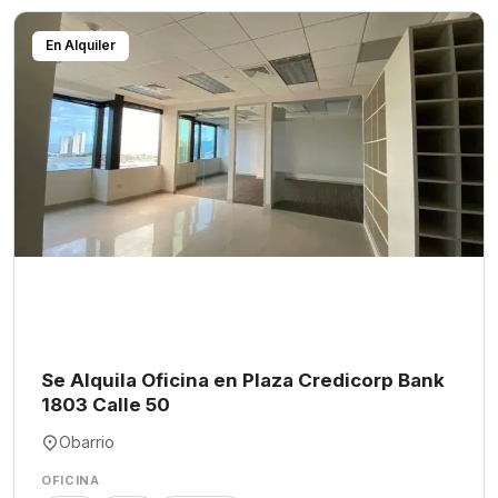
En Alquiler
Se Alquila Oficina en Plaza Credicorp Bank
1803 Calle 50
Obarrio
OFICINA