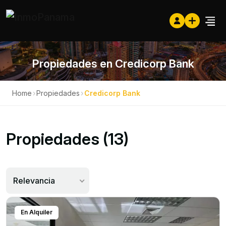
Propiedades en Credicorp Bank
Home
›
Propiedades
›
Credicorp Bank
Propiedades (13)
Relevancia
En Alquiler