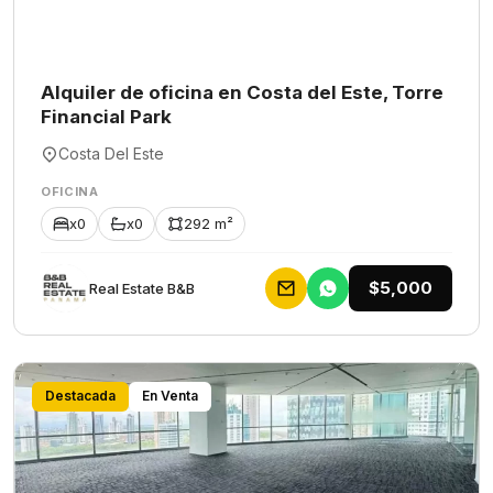
Alquiler de oficina en Costa del Este, Torre
Financial Park
Costa Del Este
OFICINA
x0
x0
292 m²
$5,000
Rеаl Еstаtе В&В
Destacada
En Venta