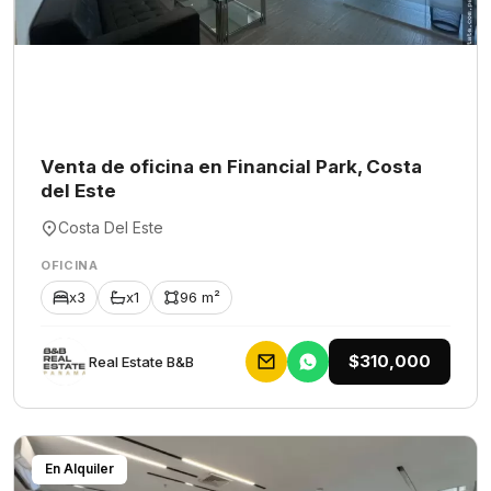
Venta de oficina en Financial Park, Costa
del Este
Costa Del Este
OFICINA
x3
x1
96 m²
$310,000
Rеаl Еstаtе В&В
En Alquiler