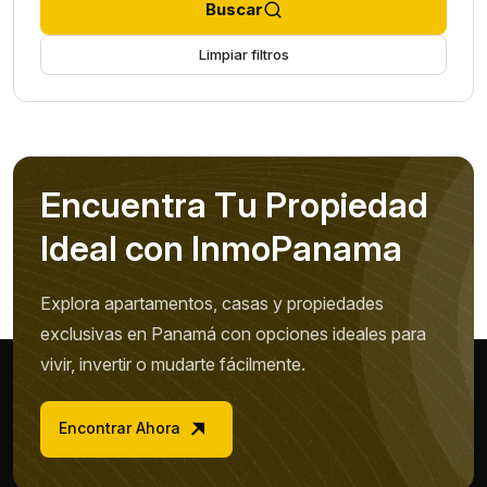
Buscar
Limpiar filtros
E
n
c
u
e
n
t
r
a
T
u
P
r
o
p
i
e
d
a
d
I
d
e
a
l
c
o
n
I
n
m
o
P
a
n
a
m
a
Explora apartamentos, casas y propiedades
exclusivas en Panamá con opciones ideales para
vivir, invertir o mudarte fácilmente.
Encontrar Ahora