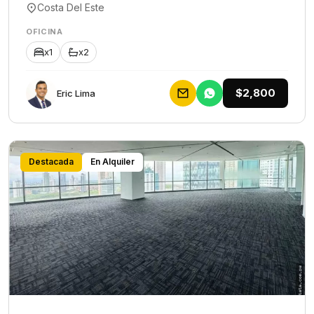
Costa Del Este
OFICINA
x1
x2
$2,800
Eric Lima
Destacada
En Alquiler