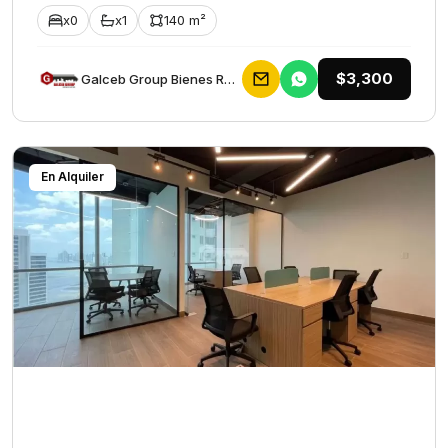
x0
x1
140 m²
$3,300
Galceb Group Bienes Raices
En Alquiler