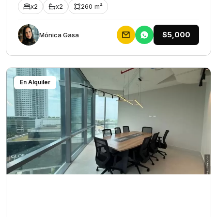
x2
x2
260 m²
$5,000
Mónica Gasa
En Alquiler