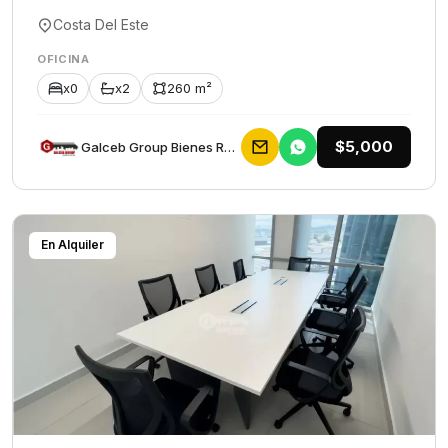
Costa Del Este
OFICINA
x0
x2
260 m²
$5,000
Galceb Group Bienes Raices
En Alquiler