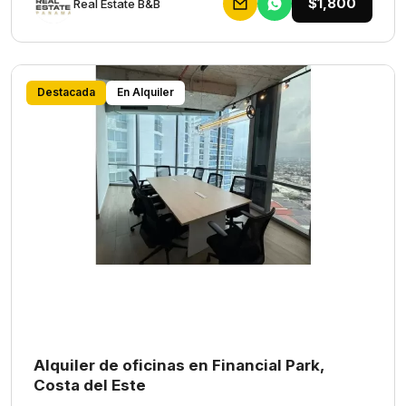
$1,800
Rеаl Еstаtе В&В
Destacada
En Alquiler
Alquiler de oficinas en Financial Park,
Costa del Este