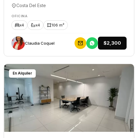
Costa Del Este
OFICINA
x4
x4
106 m²
$2,300
Claudia Coquel
En Alquiler