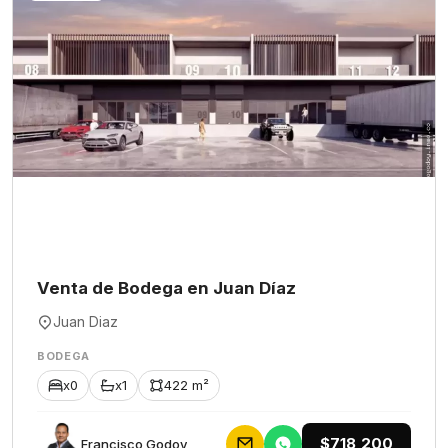
Venta de Bodega en Juan Díaz
Juan Diaz
BODEGA
x0
x1
422 m²
$718,200
Francisco Godoy