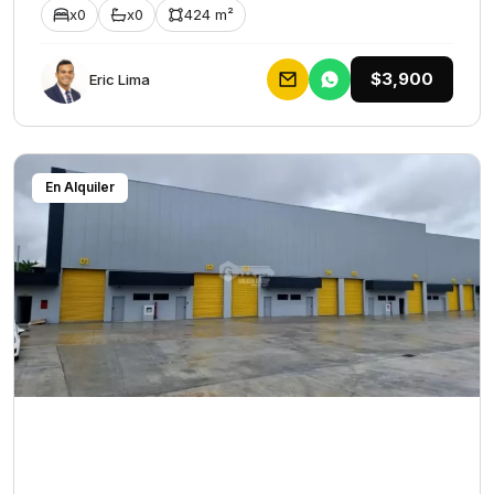
x0
x0
424 m²
$3,900
Eric Lima
En Alquiler