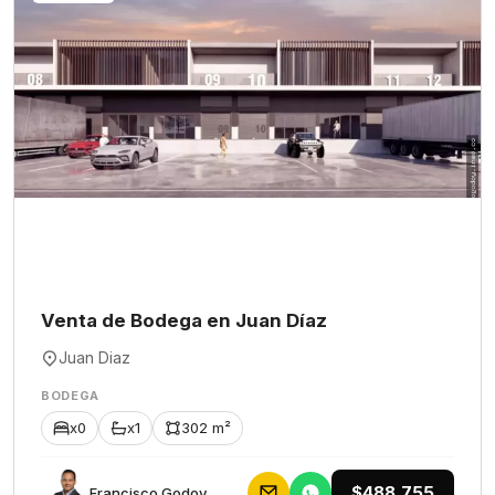
Venta de Bodega en Juan Díaz
Juan Diaz
BODEGA
x0
x1
302 m²
$488,755
Francisco Godoy