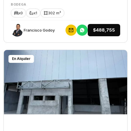
BODEGA
x0
x1
302 m²
$488,755
Francisco Godoy
En Alquiler