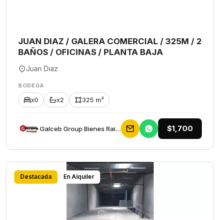
JUAN DIAZ / GALERA COMERCIAL / 325M / 2
BAÑOS / OFICINAS / PLANTA BAJA
Juan Diaz
BODEGA
x0
x2
325 m²
$1,700
Galceb Group Bienes Raices
Destacada
En Alquiler