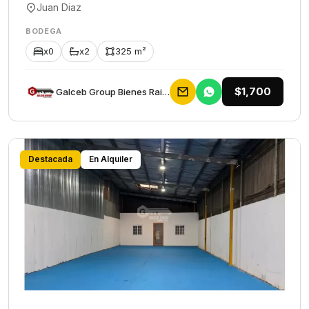
Juan Diaz
BODEGA
x0
x2
325 m²
$1,700
Galceb Group Bienes Raices
Destacada
En Alquiler