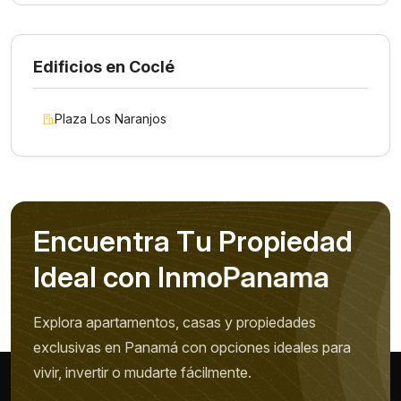
Edificios en Coclé
Plaza Los Naranjos
E
n
c
u
e
n
t
r
a
T
u
P
r
o
p
i
e
d
a
d
I
d
e
a
l
c
o
n
I
n
m
o
P
a
n
a
m
a
Explora apartamentos, casas y propiedades
exclusivas en Panamá con opciones ideales para
vivir, invertir o mudarte fácilmente.