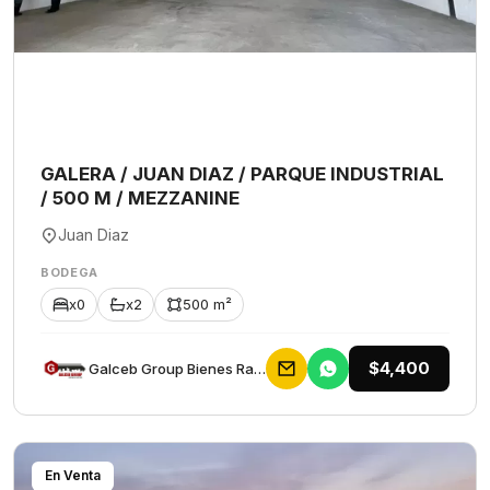
GALERA / JUAN DIAZ / PARQUE INDUSTRIAL
/ 500 M / MEZZANINE
Juan Diaz
BODEGA
x0
x2
500 m²
$4,400
Galceb Group Bienes Raices
En Venta