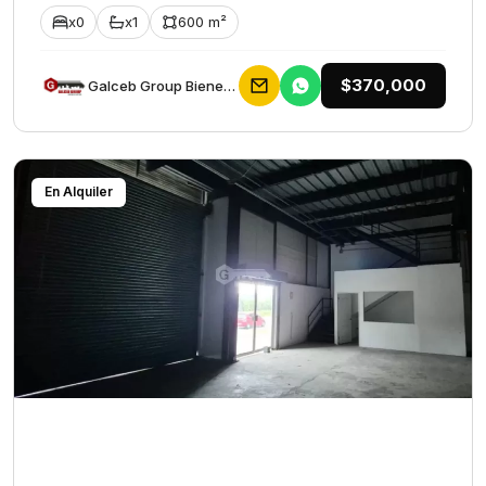
x0
x1
600 m²
$370,000
Galceb Group Bienes Raices
En Alquiler