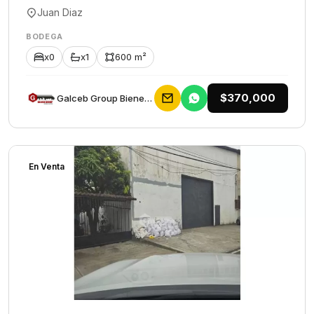
Juan Diaz
BODEGA
x0
x1
600 m²
$370,000
Galceb Group Bienes Raices
En Venta