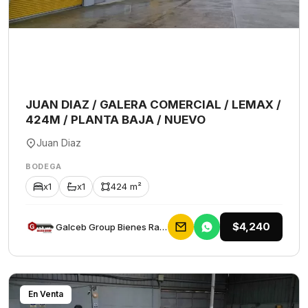
JUAN DIAZ / GALERA COMERCIAL / LEMAX /
424M / PLANTA BAJA / NUEVO
Juan Diaz
BODEGA
x1
x1
424 m²
$4,240
Galceb Group Bienes Raices
En Venta