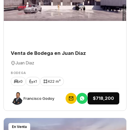
Venta de Bodega en Juan Díaz
Juan Diaz
BODEGA
x0
x1
422 m²
$718,200
Francisco Godoy
En Venta