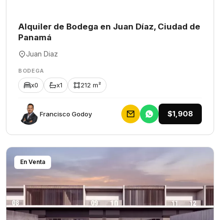
Alquiler de Bodega en Juan Díaz, Ciudad de
Panamá
Juan Diaz
BODEGA
x0
x1
212 m²
$1,908
Francisco Godoy
En Venta