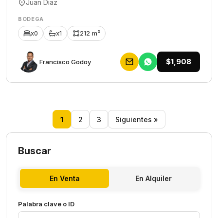
Juan Diaz
BODEGA
x0
x1
212 m²
$1,908
Francisco Godoy
1
2
3
Siguientes »
Buscar
En Venta
En Alquiler
Palabra clave o ID