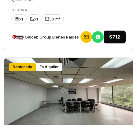
OFICINA
x1
x1
50 m²
$712
Galceb Group Bienes Raices
Destacada
En Alquiler