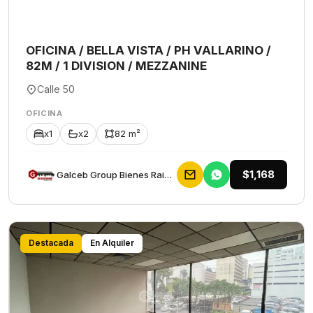
OFICINA / BELLA VISTA / PH VALLARINO /
82M / 1 DIVISION / MEZZANINE
Calle 50
OFICINA
x1
x2
82 m²
$1,168
Galceb Group Bienes Raices
Destacada
En Alquiler