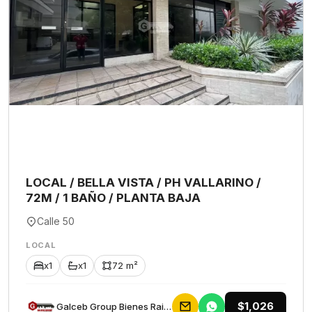
LOCAL / BELLA VISTA / PH VALLARINO /
72M / 1 BAÑO / PLANTA BAJA
Calle 50
LOCAL
x1
x1
72 m²
$1,026
Galceb Group Bienes Raices