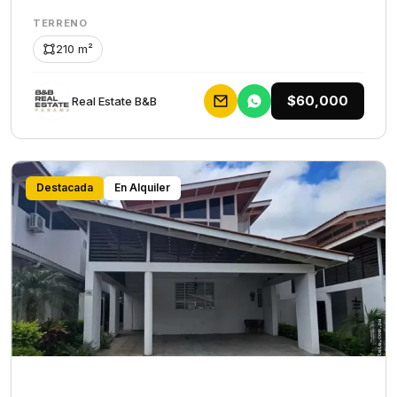
TERRENO
210 m²
$60,000
Rеаl Еstаtе В&В
Destacada
En Alquiler