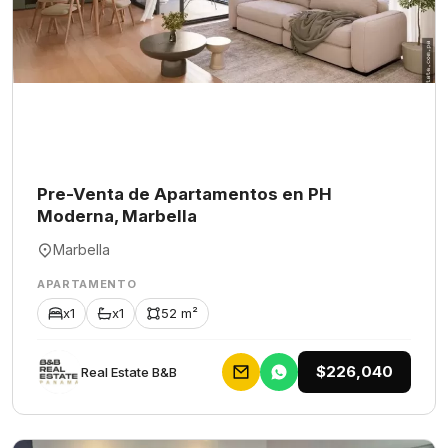
Pre-Venta de Apartamentos en PH
Moderna, Marbella
Marbella
APARTAMENTO
x1
x1
52 m²
$226,040
Rеаl Еstаtе В&В