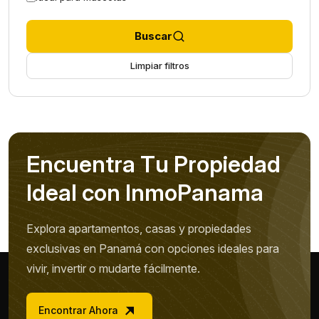
Buscar
Limpiar filtros
E
n
c
u
e
n
t
r
a
T
u
P
r
o
p
i
e
d
a
d
I
d
e
a
l
c
o
n
I
n
m
o
P
a
n
a
m
a
Explora apartamentos, casas y propiedades
exclusivas en Panamá con opciones ideales para
vivir, invertir o mudarte fácilmente.
Encontrar Ahora