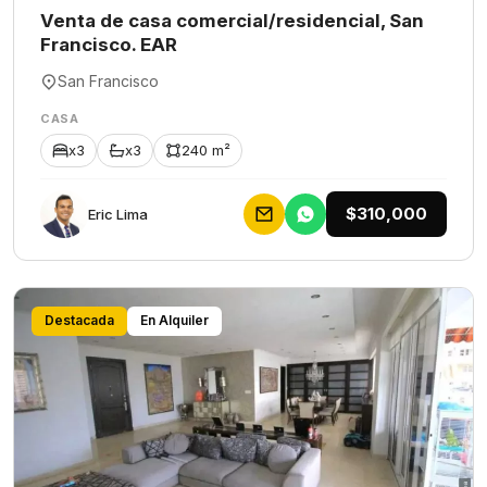
Venta de casa comercial/residencial, San
Francisco. EAR
San Francisco
CASA
x3
x3
240 m²
$310,000
Eric Lima
Destacada
En Alquiler