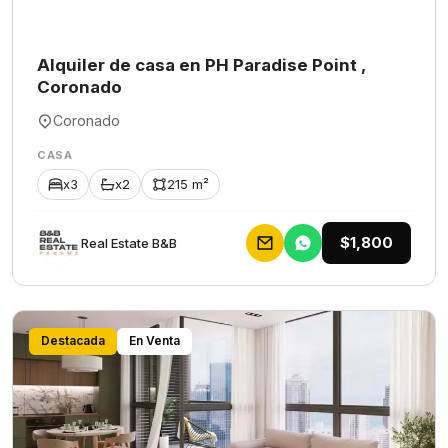
Alquiler de casa en PH Paradise Point ,
Coronado
Coronado
CASA
x3
x2
215 m²
$1,800
Rеаl Еstаtе В&В
Destacada
En Venta