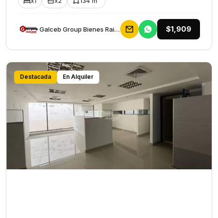
x1
x2
134 m²
$1,909
Galceb Group Bienes Raices
Destacada
En Alquiler