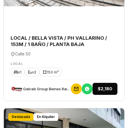
LOCAL / BELLA VISTA / PH VALLARINO /
153M / 1 BAÑO / PLANTA BAJA
Calle 50
LOCAL
x1
x2
153 m²
$2,180
Galceb Group Bienes Raices
Destacada
En Alquiler