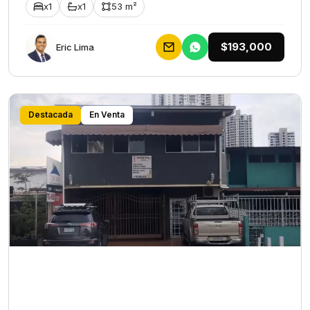
x1
x1
53 m²
$193,000
Eric Lima
Destacada
En Venta