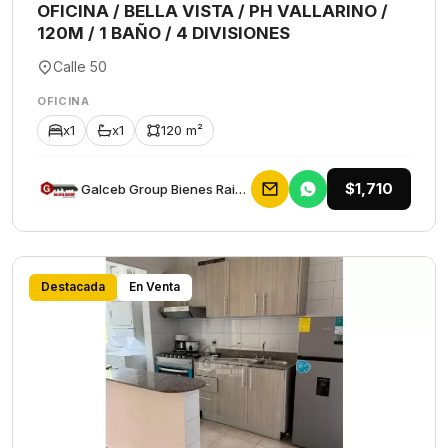
OFICINA / BELLA VISTA / PH VALLARINO /
120M / 1 BAÑO / 4 DIVISIONES
Calle 50
OFICINA
x1
x1
120 m²
$1,710
Galceb Group Bienes Raices
Destacada
En Venta