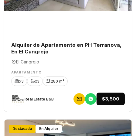
Alquiler de Apartamento en PH Terranova,
En El Cangrejo
El Cangrejo
APARTAMENTO
x3
x3
280 m²
$3,500
Rеаl Еstаtе В&В
Destacada
En Alquiler