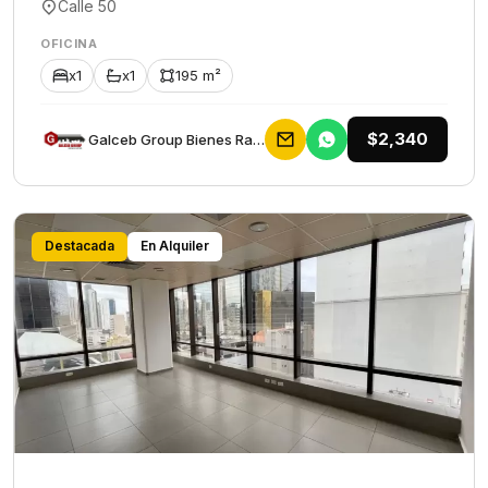
Calle 50
OFICINA
x1
x1
195 m²
$2,340
Galceb Group Bienes Raices
Destacada
En Alquiler