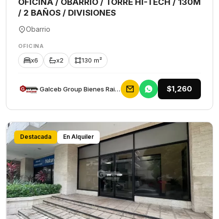
OFICINA / OBARRIO / TORRE HI-TECH / 130M
/ 2 BAÑOS / DIVISIONES
Obarrio
OFICINA
x6
x2
130 m²
$1,260
Galceb Group Bienes Raices
Destacada
En Alquiler