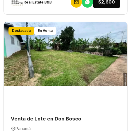
$2,600
Rеаl Еstаtе В&В
Destacada
En Venta
Venta de Lote en Don Bosco
Panamá