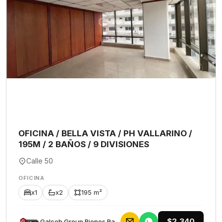
OFICINA / BELLA VISTA / PH VALLARINO /
195M / 2 BAÑOS / 9 DIVISIONES
Calle 50
OFICINA
x1
x2
195 m²
$2,340
Galceb Group Bienes Raices