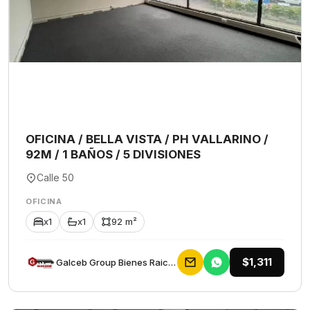
OFICINA / BELLA VISTA / PH VALLARINO /
92M / 1 BAÑOS / 5 DIVISIONES
Calle 50
OFICINA
x1
x1
92 m²
$1,311
Galceb Group Bienes Raices