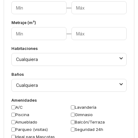
—
Metraje (m²)
—
Habitaciones
Cualquiera
Baños
Cualquiera
Amenidades
A/C
Lavandería
Piscina
Gimnasio
Amueblado
Balcón/Terraza
Parqueo (visitas)
Seguridad 24h
Ideal para Mascotas