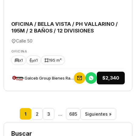
OFICINA / BELLA VISTA / PH VALLARINO /
195M / 2 BAÑOS / 12 DIVISIONES
Calle 50
OFICINA
x1
x1
195 m²
$2,340
Galceb Group Bienes Raices
1
2
3
…
685
Siguientes »
Buscar