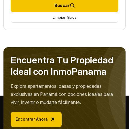
Buscar
Limpiar filtros
E
n
c
u
e
n
t
r
a
T
u
P
r
o
p
i
e
d
a
d
I
d
e
a
l
c
o
n
I
n
m
o
P
a
n
a
m
a
Explora apartamentos, casas y propiedades
exclusivas en Panamá con opciones ideales para
vivir, invertir o mudarte fácilmente.
Encontrar Ahora