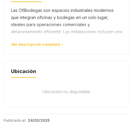
Las OfiBodegas son espacios industriales modernos
que integran oficinas y bodegas en un solo lugar,
ideales para operaciones comerciales y
almacenamiento eficiente. Las instalaciones incluyen una
entrada principal con acceso directo al área de
Ver descripción completa
depósito, optimizando la logística y…
Ubicación
Ubicación no disponible.
Publicado el:
24/02/2025