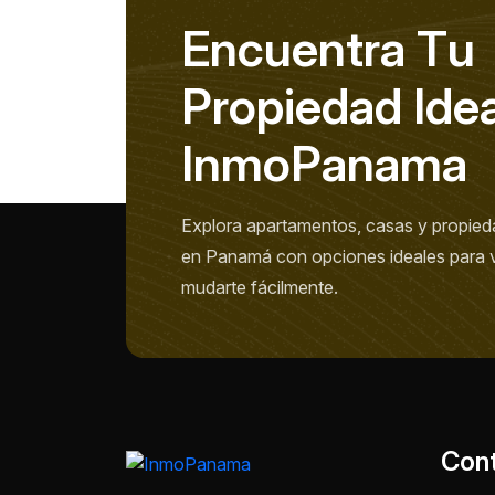
E
n
c
u
e
n
t
r
a
T
u
P
r
o
p
i
e
d
a
d
I
d
e
I
n
m
o
P
a
n
a
m
a
Explora apartamentos, casas y propied
en Panamá con opciones ideales para viv
mudarte fácilmente.
Con