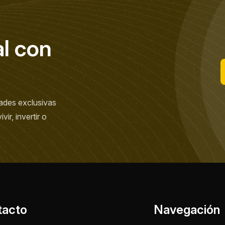
a
l
c
o
n
ades exclusivas
ir, invertir o
tacto
Navegación