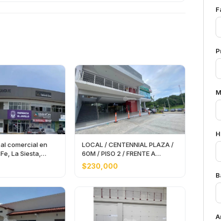
F
P
M
H
cal comercial en
LOCAL / CENTENNIAL PLAZA /
Fe, La Siesta,
60M / PISO 2 / FRENTE A
MCDONALDS JC
$230,000
B
A