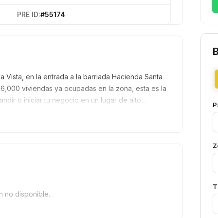
PRE ID:
#55174
a Vista, en la entrada a la barriada Hacienda Santa
,000 viviendas ya ocupadas en la zona, esta es la
ir o iniciar tu negocio en un lugar de alto…
P
Z
T
n no disponible.