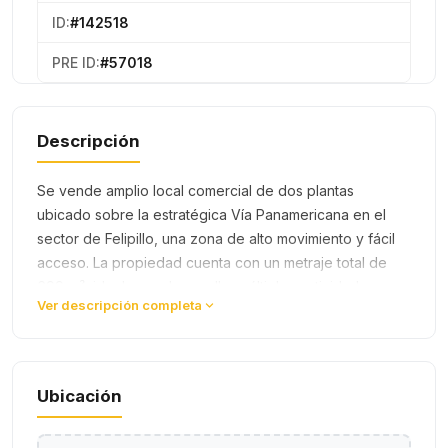
ID:
#142518
PRE ID:
#57018
Descripción
Se vende amplio local comercial de dos plantas
ubicado sobre la estratégica Vía Panamericana en el
sector de Felipillo, una zona de alto movimiento y fácil
acceso. La propiedad cuenta con un metraje total de
699 m², ideal para desarrollar múltiples actividades
Ver descripción completa
comerciales o de in…
Ubicación