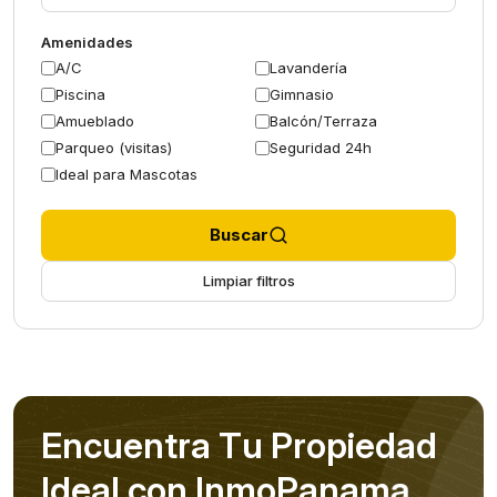
Amenidades
A/C
Lavandería
Piscina
Gimnasio
Amueblado
Balcón/Terraza
Parqueo (visitas)
Seguridad 24h
Ideal para Mascotas
Buscar
Limpiar filtros
E
n
c
u
e
n
t
r
a
T
u
P
r
o
p
i
e
d
a
d
I
d
e
a
l
c
o
n
I
n
m
o
P
a
n
a
m
a