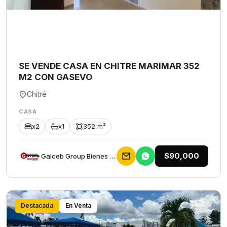
SE VENDE CASA EN CHITRE MARIMAR 352
M2 CON GASEVO
Chitré
CASA
x2
x1
352 m²
$90,000
Galceb Group Bienes Raices
Destacada
En Venta