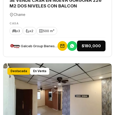
SE VENDE CASA EN NUEVA GORGONA 226
M2 DOS NIVELES CON BALCON
Chame
CASA
x3
x2
500 m²
$180,000
Galceb Group Bienes Raices
Destacada
En Venta