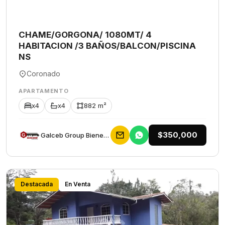
CHAME/GORGONA/ 1080MT/ 4
HABITACION /3 BAÑOS/BALCON/PISCINA
NS
Coronado
APARTAMENTO
x4
x4
882 m²
$350,000
Galceb Group Bienes Raices
Destacada
En Venta