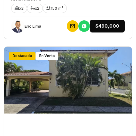
x2
x2
153 m²
$490,000
Eric Lima
Destacada
En Venta