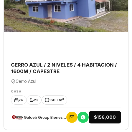
CERRO AZUL / 2 NIVELES / 4 HABITACION /
1600M / CAPESTRE
Cerro Azul
CASA
x4
x3
1600 m²
$156,000
Galceb Group Bienes Raices