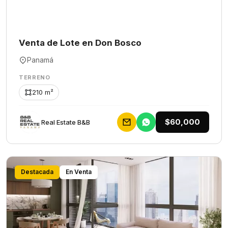
Venta de Lote en Don Bosco
Panamá
TERRENO
210 m²
$60,000
Rеаl Еstаtе В&В
Destacada
En Venta