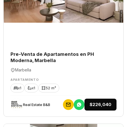
Pre-Venta de Apartamentos en PH
Moderna, Marbella
Marbella
APARTAMENTO
x1
x1
52 m²
$226,040
Rеаl Еstаtе В&В