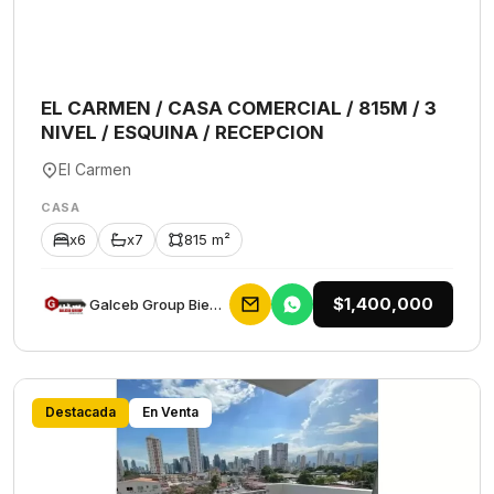
EL CARMEN / CASA COMERCIAL / 815M / 3
NIVEL / ESQUINA / RECEPCION
El Carmen
CASA
x6
x7
815 m²
$1,400,000
Galceb Group Bienes Raices
Destacada
En Venta