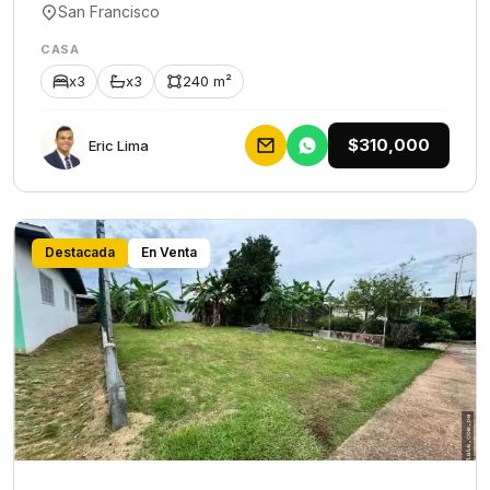
San Francisco
CASA
x3
x3
240 m²
$310,000
Eric Lima
Destacada
En Venta