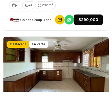
x3
x4
232 m²
$290,000
Galceb Group Bienes Raices
Destacada
En Venta