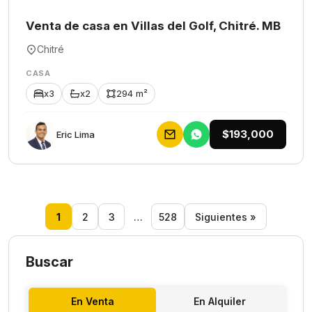
Venta de casa en Villas del Golf, Chitré. MB
Chitré
CASA
x3
x2
294 m²
$193,000
Eric Lima
1
2
3
…
528
Siguientes »
Buscar
En Venta
En Alquiler