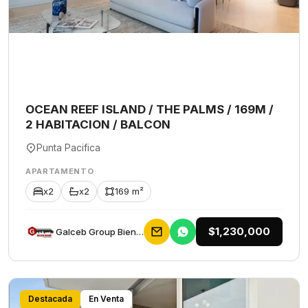
OCEAN REEF ISLAND / THE PALMS / 169M /
2 HABITACION / BALCON
Punta Pacifica
APARTAMENTO
x2
x2
169 m²
$1,230,000
Galceb Group Bienes Raices
Destacada
En Venta