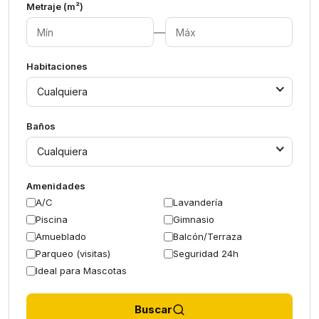
Metraje (m²)
—
Habitaciones
Cualquiera
Baños
Cualquiera
Amenidades
A/C
Lavandería
Piscina
Gimnasio
Amueblado
Balcón/Terraza
Parqueo (visitas)
Seguridad 24h
Ideal para Mascotas
Buscar