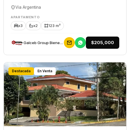
Via Argentina
APARTAMENTO
x3
x2
123 m²
$205,000
Galceb Group Bienes Raices
Destacada
En Venta