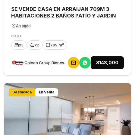
SE VENDE CASA EN ARRAIJAN 709M 3
HABITACIONES 2 BAÑOS PATIO Y JARDIN
Arraiján
CASA
x3
x2
709 m²
$148,000
Galceb Group Bienes Raices
Destacada
En Venta