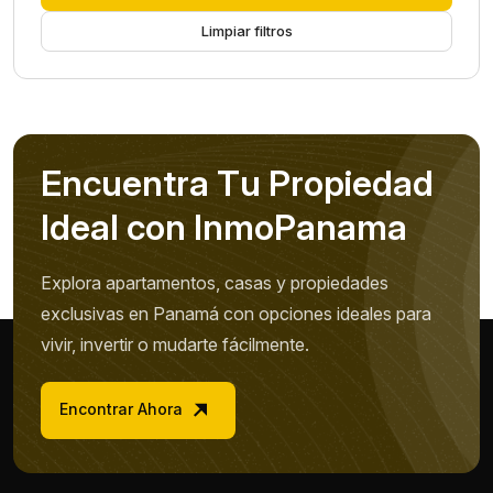
Limpiar filtros
E
n
c
u
e
n
t
r
a
T
u
P
r
o
p
i
e
d
a
d
I
d
e
a
l
c
o
n
I
n
m
o
P
a
n
a
m
a
Explora apartamentos, casas y propiedades
exclusivas en Panamá con opciones ideales para
vivir, invertir o mudarte fácilmente.
Encontrar Ahora