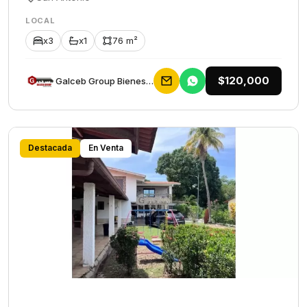
LOCAL
x3
x1
76 m²
$120,000
Galceb Group Bienes Raices
Destacada
En Venta