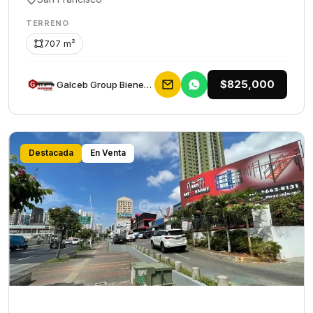
TERRENO
707 m²
$825,000
Galceb Group Bienes Raices
Destacada
En Venta