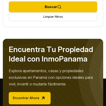
Buscar
Limpiar filtros
E
n
c
u
e
n
t
r
a
T
u
P
r
o
p
i
e
d
a
d
I
d
e
a
l
c
o
n
I
n
m
o
P
a
n
a
m
a
Explora apartamentos, casas y propiedades
exclusivas en Panamá con opciones ideales para
vivir, invertir o mudarte fácilmente.
Encontrar Ahora