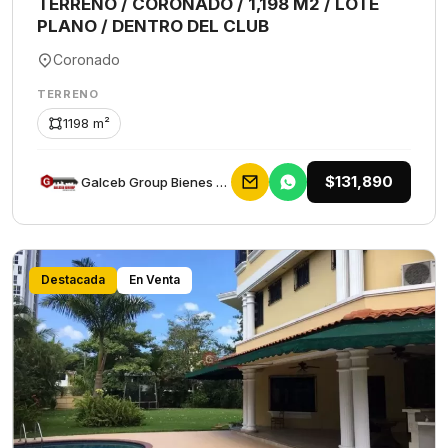
TERRENO / CORONADO / 1,198 M2 / LOTE
PLANO / DENTRO DEL CLUB
Coronado
TERRENO
1198 m²
$131,890
Galceb Group Bienes Raices
Destacada
En Venta