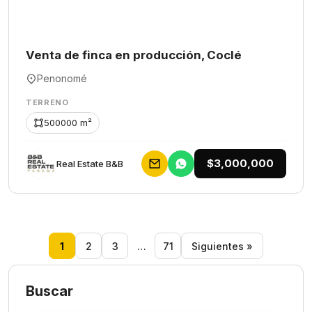
Venta de finca en producción, Coclé
Penonomé
TERRENO
500000 m²
$3,000,000
Rеаl Еstаtе В&В
1
2
3
…
71
Siguientes »
Buscar