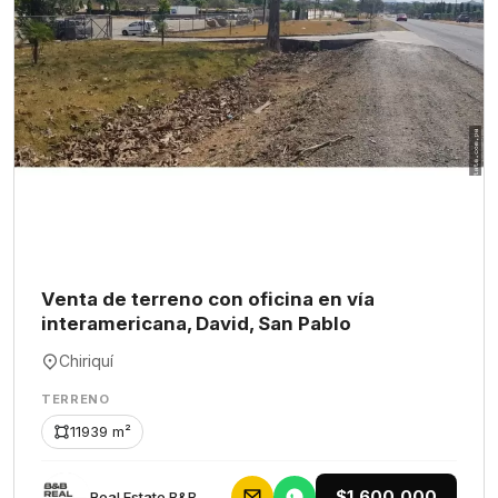
Venta de terreno con oficina en vía
interamericana, David, San Pablo
Chiriquí
TERRENO
11939 m²
$1,600,000
Rеаl Еstаtе В&В