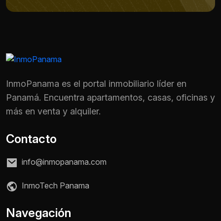
InmoPanama es el portal inmobiliario líder en
Panamá. Encuentra apartamentos, casas, oficinas y
más en venta y alquiler.
Contacto
info@inmopanama.com
InmoTech Panama
Nombre *
Navegación
Teléfono / WhatsApp *