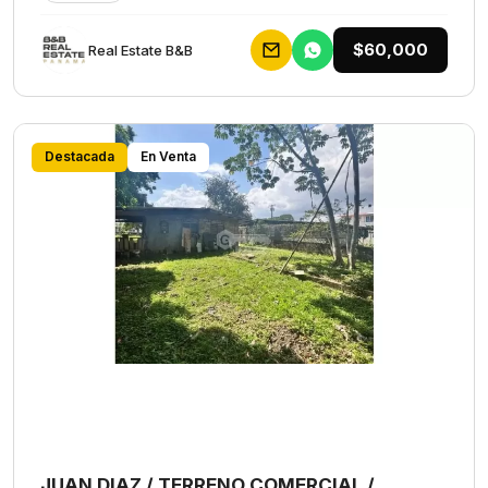
$60,000
Rеаl Еstаtе В&В
Destacada
En Venta
JUAN DIAZ / TERRENO COMERCIAL /