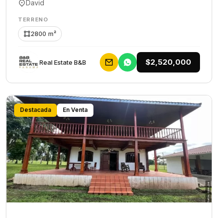
David
TERRENO
2800 m²
$2,520,000
Rеаl Еstаtе В&В
Destacada
En Venta