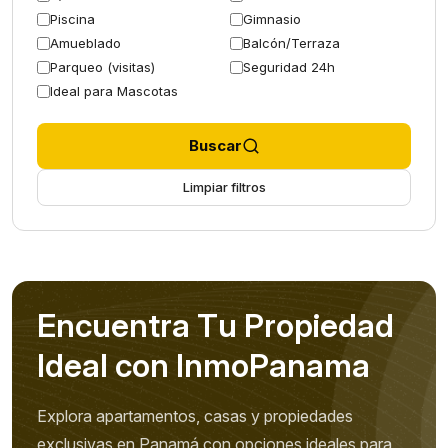
Piscina
Gimnasio
Amueblado
Balcón/Terraza
Parqueo (visitas)
Seguridad 24h
Ideal para Mascotas
Buscar
Limpiar filtros
E
n
c
u
e
n
t
r
a
T
u
P
r
o
p
i
e
d
a
d
I
d
e
a
l
c
o
n
I
n
m
o
P
a
n
a
m
a
Explora apartamentos, casas y propiedades
exclusivas en Panamá con opciones ideales para