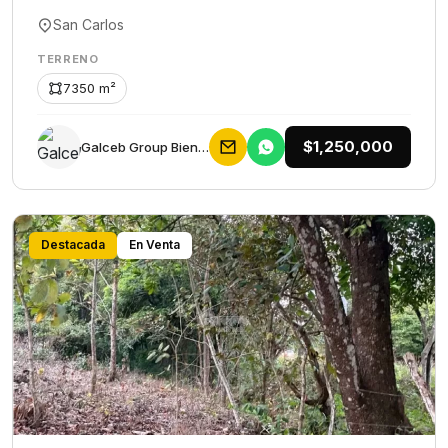
San Carlos
TERRENO
7350 m²
$1,250,000
Galceb Group Bienes Raices
Destacada
En Venta