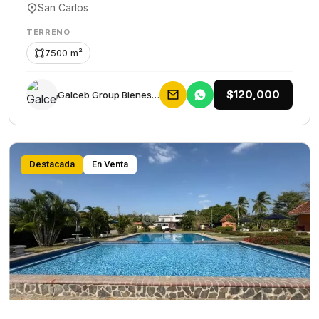
San Carlos
TERRENO
7500 m²
$120,000
Galceb Group Bienes Raices
Destacada
En Venta