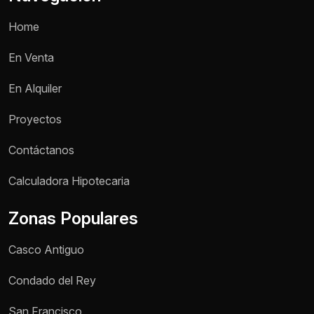
Home
En Venta
En Alquiler
Proyectos
Contáctanos
Nombre *
Calculadora Hipotecaria
Zonas Populares
Teléfono / WhatsApp *
Casco Antiguo
Motivo de consulta *
Condado del Rey
Selecciona una opción
San Francisco