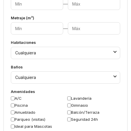
—
Metraje (m²)
—
Habitaciones
Cualquiera
Baños
Cualquiera
Amenidades
A/C
Lavandería
Piscina
Gimnasio
Amueblado
Balcón/Terraza
Parqueo (visitas)
Seguridad 24h
Ideal para Mascotas