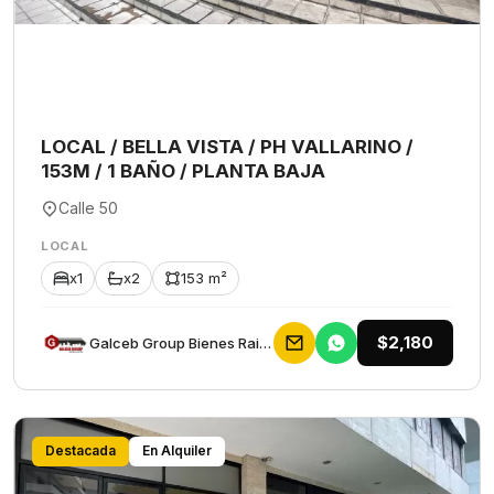
LOCAL / BELLA VISTA / PH VALLARINO /
153M / 1 BAÑO / PLANTA BAJA
Calle 50
LOCAL
x1
x2
153 m²
$2,180
Galceb Group Bienes Raices
Destacada
En Alquiler