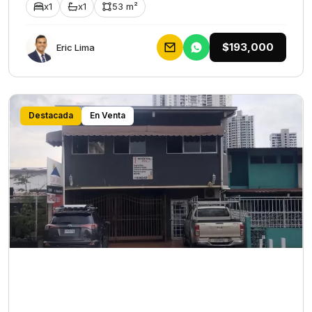
x1
x1
53 m²
$193,000
Eric Lima
Destacada
En Venta