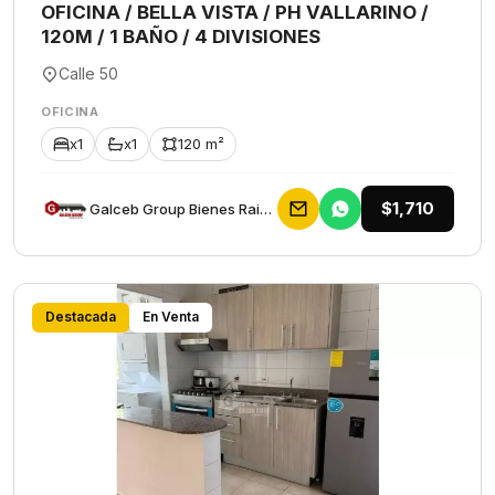
OFICINA / BELLA VISTA / PH VALLARINO /
120M / 1 BAÑO / 4 DIVISIONES
Calle 50
OFICINA
x1
x1
120 m²
$1,710
Galceb Group Bienes Raices
Destacada
En Venta