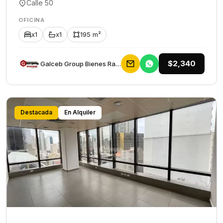
Calle 50
OFICINA
x1
x1
195 m²
$2,340
Galceb Group Bienes Raices
Destacada
En Alquiler