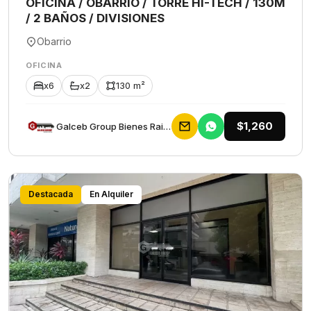
OFICINA / OBARRIO / TORRE HI-TECH / 130M
/ 2 BAÑOS / DIVISIONES
Obarrio
OFICINA
x6
x2
130 m²
$1,260
Galceb Group Bienes Raices
Destacada
En Alquiler