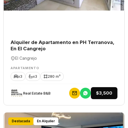
Alquiler de Apartamento en PH Terranova,
En El Cangrejo
El Cangrejo
APARTAMENTO
x3
x3
280 m²
$3,500
Rеаl Еstаtе В&В
Destacada
En Alquiler