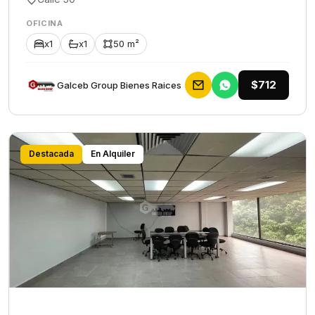
OFICINA
x1
x1
50 m²
$712
Galceb Group Bienes Raices
Destacada
En Alquiler