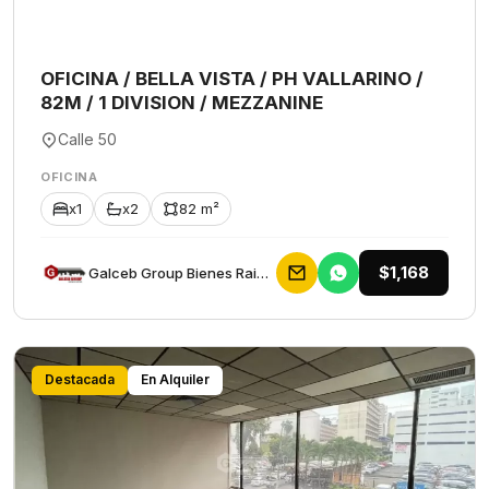
OFICINA / BELLA VISTA / PH VALLARINO /
82M / 1 DIVISION / MEZZANINE
Calle 50
OFICINA
x1
x2
82 m²
$1,168
Galceb Group Bienes Raices
Destacada
En Alquiler