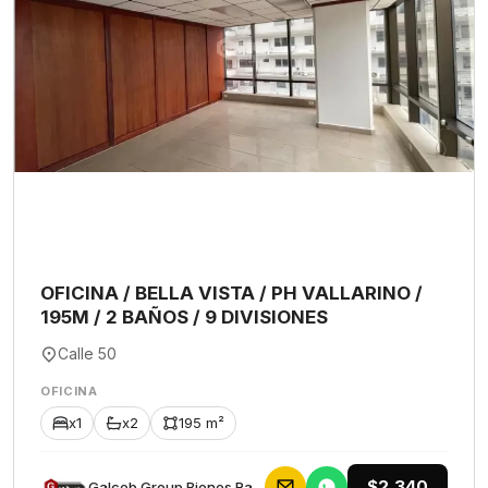
OFICINA / BELLA VISTA / PH VALLARINO /
195M / 2 BAÑOS / 9 DIVISIONES
Calle 50
OFICINA
x1
x2
195 m²
$2,340
Galceb Group Bienes Raices