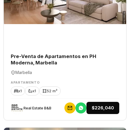
Pre-Venta de Apartamentos en PH
Moderna, Marbella
Marbella
APARTAMENTO
x1
x1
52 m²
$226,040
Rеаl Еstаtе В&В