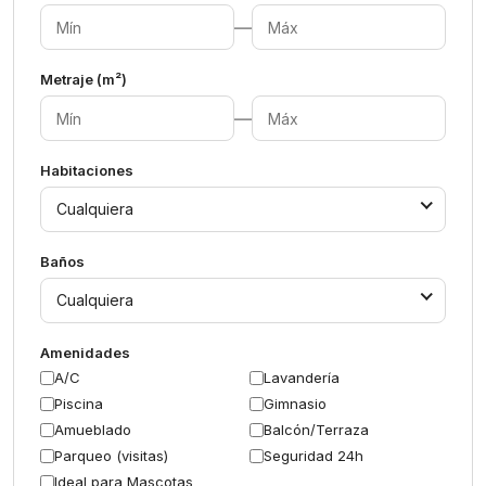
—
Metraje (m²)
—
Habitaciones
Cualquiera
Baños
Cualquiera
Amenidades
A/C
Lavandería
Piscina
Gimnasio
Amueblado
Balcón/Terraza
Parqueo (visitas)
Seguridad 24h
Ideal para Mascotas