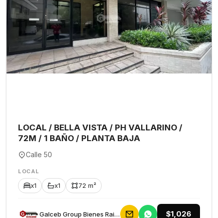
LOCAL / BELLA VISTA / PH VALLARINO /
72M / 1 BAÑO / PLANTA BAJA
Calle 50
LOCAL
x1
x1
72 m²
$1,026
Galceb Group Bienes Raices