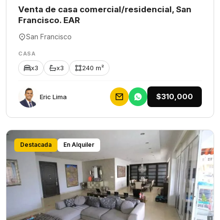
Venta de casa comercial/residencial, San
Francisco. EAR
San Francisco
CASA
x3
x3
240 m²
$310,000
Eric Lima
Destacada
En Alquiler