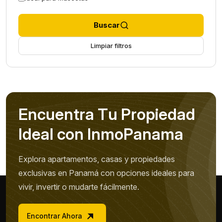
Buscar
Limpiar filtros
E
n
c
u
e
n
t
r
a
T
u
P
r
o
p
i
e
d
a
d
I
d
e
a
l
c
o
n
I
n
m
o
P
a
n
a
m
a
Explora apartamentos, casas y propiedades
exclusivas en Panamá con opciones ideales para
vivir, invertir o mudarte fácilmente.
Encontrar Ahora