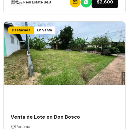
$2,600
Rеаl Еstаtе В&В
Destacada
En Venta
Venta de Lote en Don Bosco
Panamá