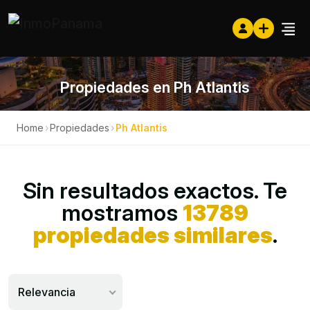
Propiedades en Ph Atlantis
Home
›
Propiedades
›
Ph Atlantis
Sin resultados exactos. Te
mostramos
13789
propiedades similares
.
Relevancia