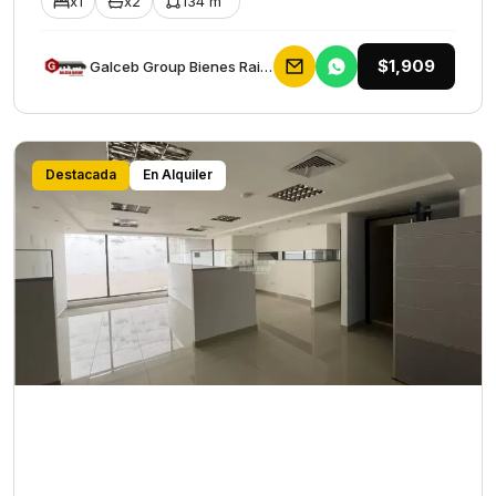
x1
x2
134 m²
$1,909
Galceb Group Bienes Raices
Destacada
En Alquiler