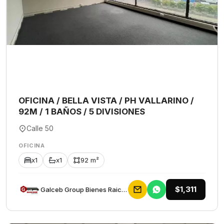
OFICINA / BELLA VISTA / PH VALLARINO /
92M / 1 BAÑOS / 5 DIVISIONES
Calle 50
OFICINA
x1
x1
92 m²
$1,311
Galceb Group Bienes Raices