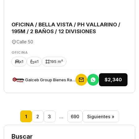
OFICINA / BELLA VISTA / PH VALLARINO /
195M / 2 BAÑOS / 12 DIVISIONES
Calle 50
OFICINA
x1
x1
195 m²
$2,340
Galceb Group Bienes Raices
1
2
3
…
690
Siguientes »
Buscar