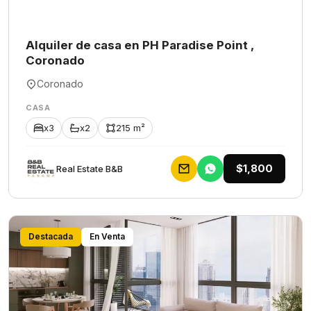
Alquiler de casa en PH Paradise Point ,
Coronado
Coronado
CASA
x3
x2
215 m²
$1,800
Rеаl Еstаtе В&В
Destacada
En Venta