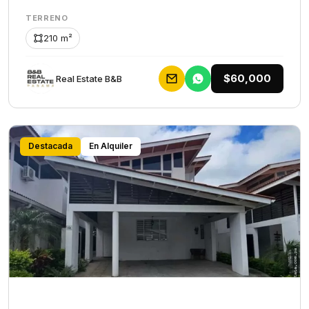
TERRENO
210 m²
$60,000
Rеаl Еstаtе В&В
Destacada
En Alquiler