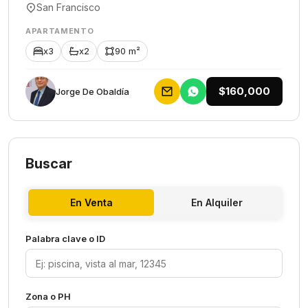
San Francisco
APARTAMENTO
x3
x2
90 m²
$160,000
Jorge De Obaldía
Buscar
En Venta
En Alquiler
Palabra clave o ID
Zona o PH