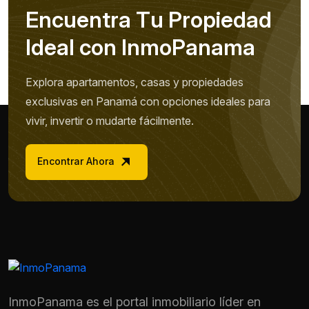
E
n
c
u
e
n
t
r
a
T
u
P
r
o
p
i
e
d
a
d
I
d
e
a
l
c
o
n
I
n
m
o
P
a
n
a
m
a
Explora apartamentos, casas y propiedades
exclusivas en Panamá con opciones ideales para
vivir, invertir o mudarte fácilmente.
Encontrar Ahora
InmoPanama es el portal inmobiliario líder en