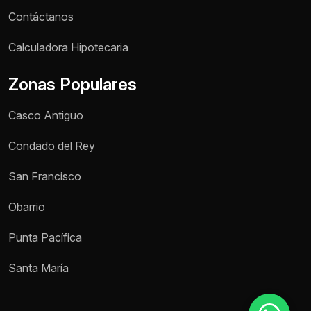
Contáctanos
Nombre *
Calculadora Hipotecaria
Zonas Populares
Teléfono / WhatsApp *
Casco Antiguo
Motivo de consulta *
Condado del Rey
Selecciona una opción
San Francisco
Mensaje *
Obarrio
Punta Pacífica
Enviar mensaje
Santa María