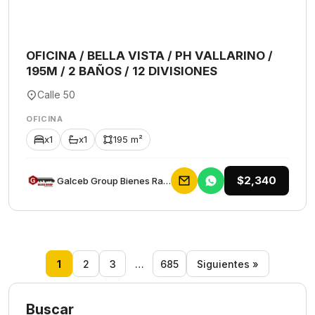
OFICINA / BELLA VISTA / PH VALLARINO /
195M / 2 BAÑOS / 12 DIVISIONES
Calle 50
OFICINA
x1
x1
195 m²
$2,340
Galceb Group Bienes Raices
1
2
3
…
685
Siguientes »
Buscar