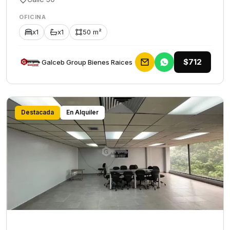
OFICINA
x1
x1
50 m²
$712
Galceb Group Bienes Raices
Destacada
En Alquiler