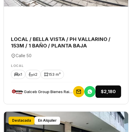
LOCAL / BELLA VISTA / PH VALLARINO /
153M / 1 BAÑO / PLANTA BAJA
Calle 50
LOCAL
x1
x2
153 m²
$2,180
Galceb Group Bienes Raices
Destacada
En Alquiler