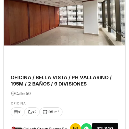
OFICINA / BELLA VISTA / PH VALLARINO /
195M / 2 BAÑOS / 9 DIVISIONES
Calle 50
OFICINA
x1
x2
195 m²
$2,340
Galceb Group Bienes Raices