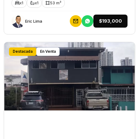
x1
x1
53 m²
$193,000
Eric Lima
Destacada
En Venta