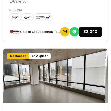
Calle 50
OFICINA
x1
x1
195 m²
$2,340
Galceb Group Bienes Raices
Destacada
En Alquiler