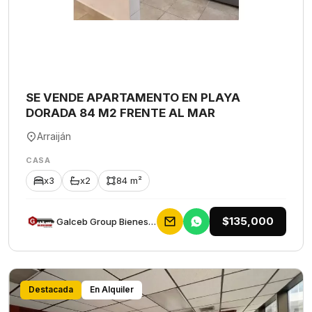
SE VENDE APARTAMENTO EN PLAYA
DORADA 84 M2 FRENTE AL MAR
Arraiján
CASA
x3
x2
84 m²
$135,000
Galceb Group Bienes Raices
Destacada
En Alquiler