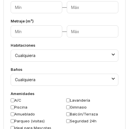
—
Metraje (m²)
—
Habitaciones
Cualquiera
Baños
Cualquiera
Amenidades
A/C
Lavandería
Piscina
Gimnasio
Amueblado
Balcón/Terraza
Parqueo (visitas)
Seguridad 24h
Ideal para Mascotas