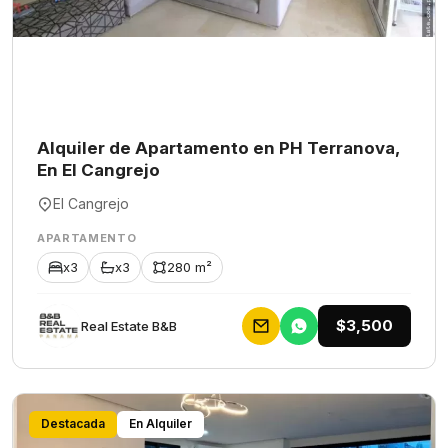
Alquiler de Apartamento en PH Terranova,
En El Cangrejo
El Cangrejo
APARTAMENTO
x3
x3
280 m²
$3,500
Rеаl Еstаtе В&В
Destacada
En Alquiler