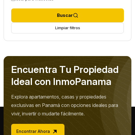
Buscar
Limpiar filtros
E
n
c
u
e
n
t
r
a
T
u
P
r
o
p
i
e
d
a
d
I
d
e
a
l
c
o
n
I
n
m
o
P
a
n
a
m
a
Explora apartamentos, casas y propiedades
exclusivas en Panamá con opciones ideales para
vivir, invertir o mudarte fácilmente.
Encontrar Ahora