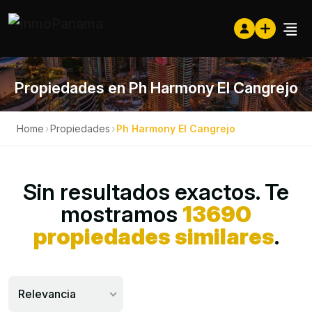
Propiedades en Ph Harmony El Cangrejo
Home
›
Propiedades
›
Ph Harmony El Cangrejo
Sin resultados exactos. Te
mostramos
13690
propiedades similares
.
Relevancia