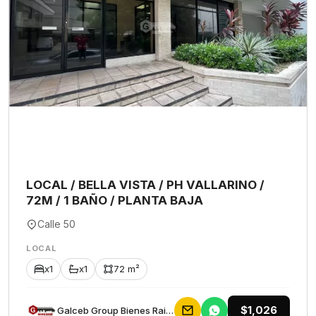
LOCAL / BELLA VISTA / PH VALLARINO /
72M / 1 BAÑO / PLANTA BAJA
Calle 50
LOCAL
x1
x1
72 m²
$1,026
Galceb Group Bienes Raices