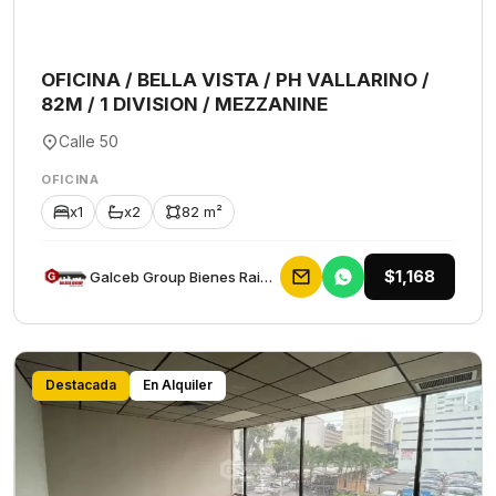
OFICINA / BELLA VISTA / PH VALLARINO /
82M / 1 DIVISION / MEZZANINE
Calle 50
OFICINA
x1
x2
82 m²
$1,168
Galceb Group Bienes Raices
Destacada
En Alquiler