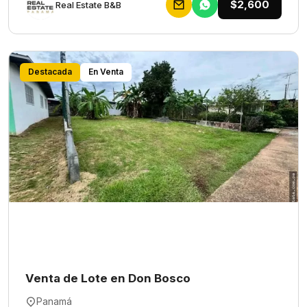
$2,600
Rеаl Еstаtе В&В
Destacada
En Venta
Venta de Lote en Don Bosco
Panamá