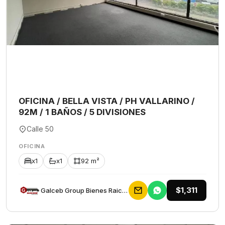
OFICINA / BELLA VISTA / PH VALLARINO /
92M / 1 BAÑOS / 5 DIVISIONES
Calle 50
OFICINA
x1
x1
92 m²
$1,311
Galceb Group Bienes Raices