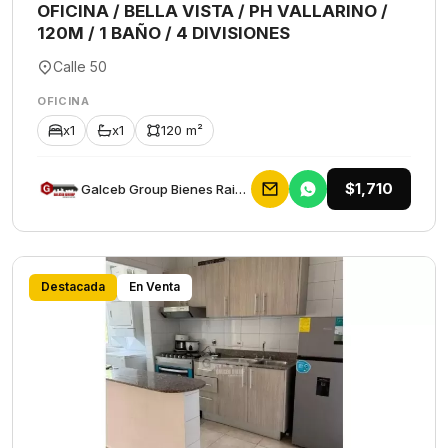
OFICINA / BELLA VISTA / PH VALLARINO /
120M / 1 BAÑO / 4 DIVISIONES
Calle 50
OFICINA
x1
x1
120 m²
$1,710
Galceb Group Bienes Raices
Destacada
En Venta