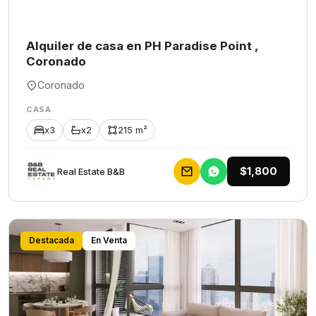
Alquiler de casa en PH Paradise Point ,
Coronado
Coronado
CASA
x3
x2
215 m²
$1,800
Rеаl Еstаtе В&В
Destacada
En Venta