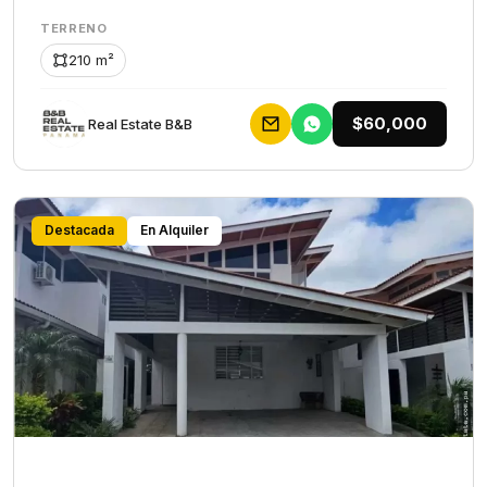
TERRENO
210 m²
$60,000
Rеаl Еstаtе В&В
Destacada
En Alquiler