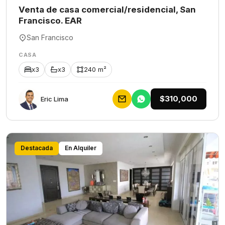
Venta de casa comercial/residencial, San
Francisco. EAR
San Francisco
CASA
x3
x3
240 m²
$310,000
Eric Lima
Destacada
En Alquiler