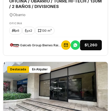
OFICINA / OBARRIO / TORRE HI-TECH / 130M
/ 2 BAÑOS / DIVISIONES
Obarrio
OFICINA
x6
x2
130 m²
$1,260
Galceb Group Bienes Raices
Destacada
En Alquiler