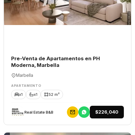
Pre-Venta de Apartamentos en PH
Moderna, Marbella
Marbella
APARTAMENTO
x1
x1
52 m²
$226,040
Rеаl Еstаtе В&В