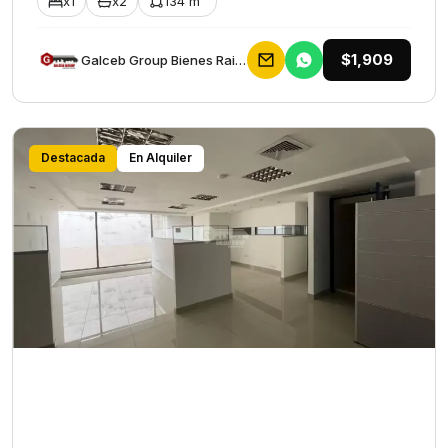
x1
x2
134 m²
$1,909
Galceb Group Bienes Raices
Destacada
En Alquiler