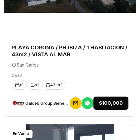
PLAYA CORONA / PH IBIZA / 1 HABITACION /
43m2 / VISTA AL MAR
San Carlos
CASA
x1
x1
43 m²
$100,000
Galceb Group Bienes Raices
En Venta