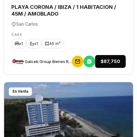
PLAYA CORONA / IBIZA / 1 HABITACION /
45M / AMOBLADO
San Carlos
CASA
x1
x1
45 m²
$87,750
Galceb Group Bienes Raices
En Venta