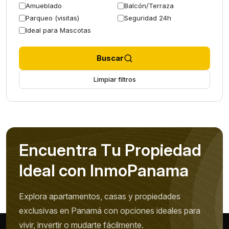
Amueblado
Balcón/Terraza
Parqueo (visitas)
Seguridad 24h
Ideal para Mascotas
Buscar
Limpiar filtros
E
n
c
u
e
n
t
r
a
T
u
P
r
o
p
i
e
d
a
d
I
d
e
a
l
c
o
n
I
n
m
o
P
a
n
a
m
a
Explora apartamentos, casas y propiedades
exclusivas en Panamá con opciones ideales para
vivir, invertir o mudarte fácilmente.