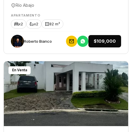
Río Abajo
APARTAMENTO
x2
x2
82 m²
$109,000
Roberto Bianco
En Venta