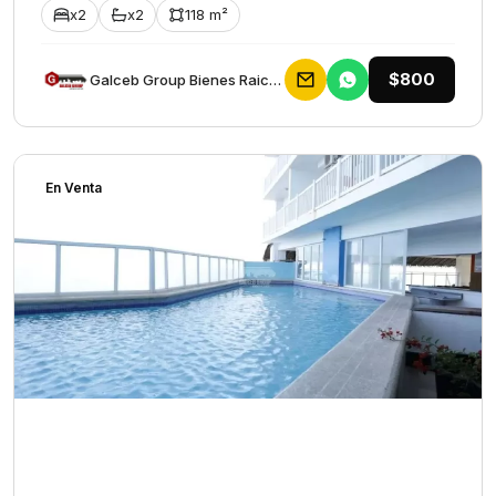
x2
x2
118 m²
$800
Galceb Group Bienes Raices
En Venta