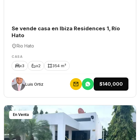
Se vende casa en Ibiza Residences 1, Río
Hato
Rio Hato
CASA
x3
x2
354 m²
$140,000
Luis Ortiz
En Venta