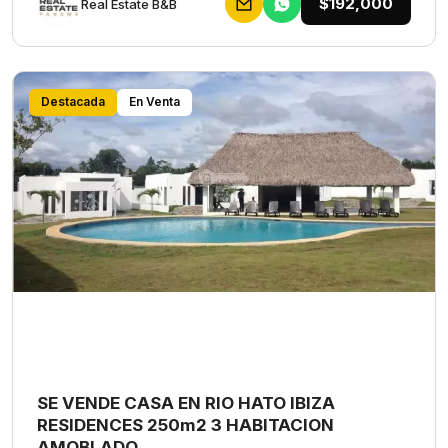
$192,000
Rеаl Еstаtе В&В
Destacada
En Venta
SE VENDE CASA EN RIO HATO IBIZA
RESIDENCES 250m2 3 HABITACION
AMOBLADO