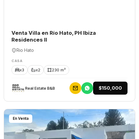
Venta Villa en Río Hato, PH Ibiza
Residences II
Rio Hato
CASA
x3
x2
230 m²
$150,000
Rеаl Еstаtе В&В
En Venta