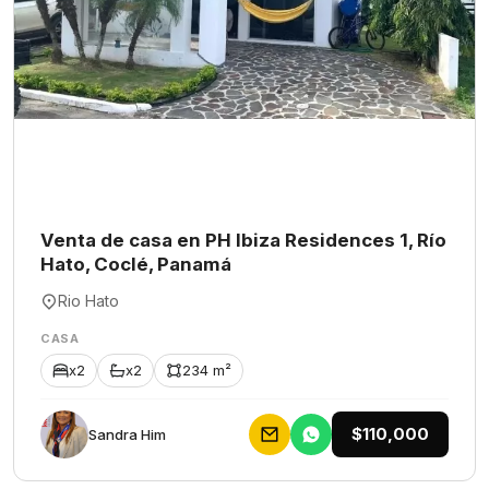
Venta de casa en PH Ibiza Residences 1, Río
Hato, Coclé, Panamá
Rio Hato
CASA
x2
x2
234 m²
$110,000
Sandra Him