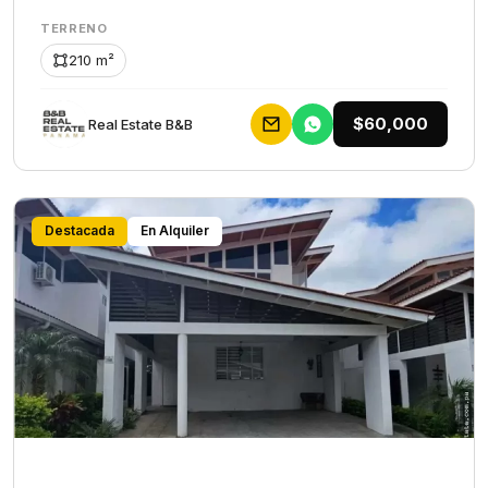
TERRENO
210 m²
$60,000
Rеаl Еstаtе В&В
Destacada
En Alquiler