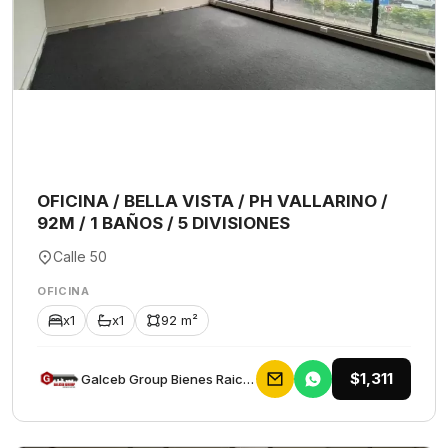
OFICINA / BELLA VISTA / PH VALLARINO /
92M / 1 BAÑOS / 5 DIVISIONES
Calle 50
OFICINA
x1
x1
92 m²
$1,311
Galceb Group Bienes Raices