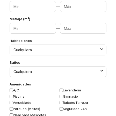
—
Metraje (m²)
—
Habitaciones
Cualquiera
Baños
Cualquiera
Amenidades
A/C
Lavandería
Piscina
Gimnasio
Amueblado
Balcón/Terraza
Parqueo (visitas)
Seguridad 24h
Ideal para Mascotas