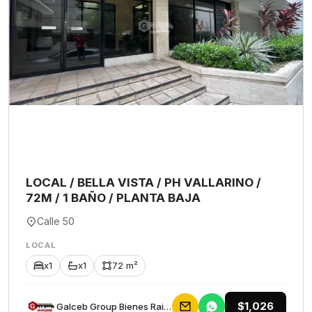
LOCAL / BELLA VISTA / PH VALLARINO /
72M / 1 BAÑO / PLANTA BAJA
Calle 50
LOCAL
x1
x1
72 m²
$1,026
Galceb Group Bienes Raices