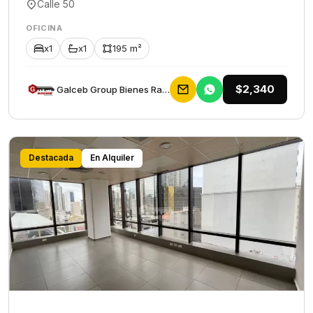
Calle 50
OFICINA
x1
x1
195 m²
$2,340
Galceb Group Bienes Raices
Destacada
En Alquiler