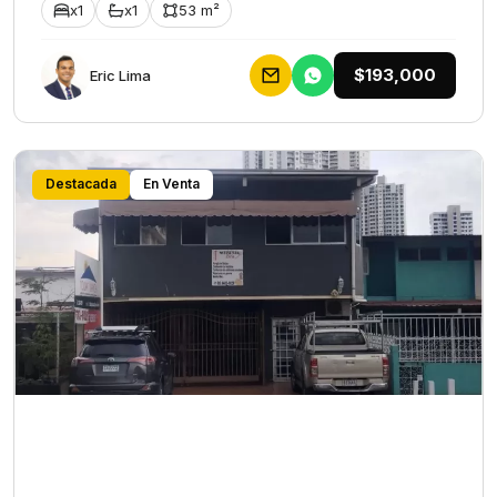
x1
x1
53 m²
$193,000
Eric Lima
Destacada
En Venta