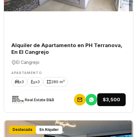
Alquiler de Apartamento en PH Terranova,
En El Cangrejo
El Cangrejo
APARTAMENTO
x3
x3
280 m²
$3,500
Rеаl Еstаtе В&В
Destacada
En Alquiler