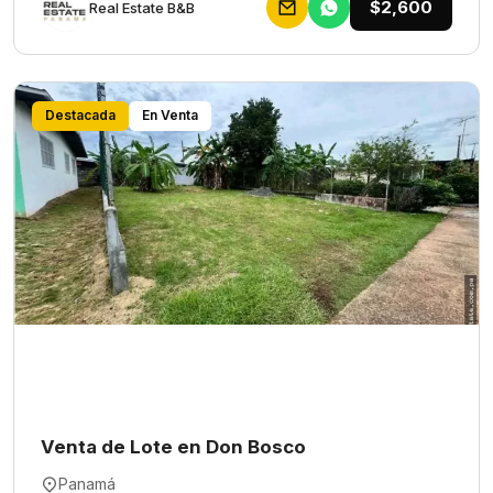
$2,600
Rеаl Еstаtе В&В
Destacada
En Venta
Venta de Lote en Don Bosco
Panamá