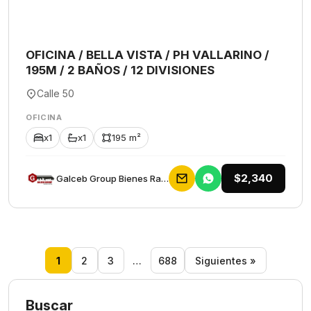
OFICINA / BELLA VISTA / PH VALLARINO /
195M / 2 BAÑOS / 12 DIVISIONES
Calle 50
OFICINA
x1
x1
195 m²
$2,340
Galceb Group Bienes Raices
1
2
3
…
688
Siguientes »
Buscar