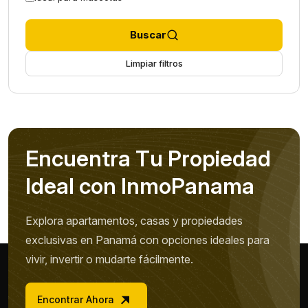
Buscar
Limpiar filtros
E
n
c
u
e
n
t
r
a
T
u
P
r
o
p
i
e
d
a
d
I
d
e
a
l
c
o
n
I
n
m
o
P
a
n
a
m
a
Explora apartamentos, casas y propiedades
exclusivas en Panamá con opciones ideales para
vivir, invertir o mudarte fácilmente.
Encontrar Ahora