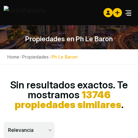
Propiedades en Ph Le Baron
Home
›
Propiedades
›
Ph Le Baron
Sin resultados exactos. Te
mostramos
13746
propiedades similares
.
Relevancia