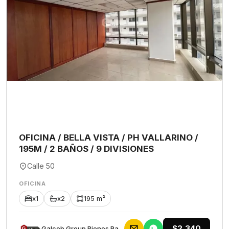
OFICINA / BELLA VISTA / PH VALLARINO /
195M / 2 BAÑOS / 9 DIVISIONES
Calle 50
OFICINA
x1
x2
195 m²
$2,340
Galceb Group Bienes Raices