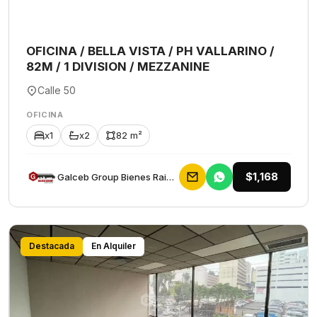
OFICINA / BELLA VISTA / PH VALLARINO /
82M / 1 DIVISION / MEZZANINE
Calle 50
OFICINA
x1
x2
82 m²
$1,168
Galceb Group Bienes Raices
Destacada
En Alquiler