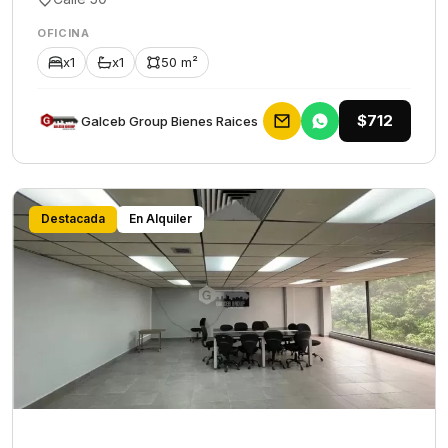
OFICINA
x1
x1
50 m²
$712
Galceb Group Bienes Raices
Destacada
En Alquiler