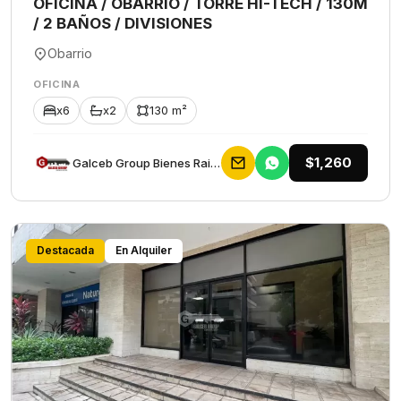
OFICINA / OBARRIO / TORRE HI-TECH / 130M
/ 2 BAÑOS / DIVISIONES
Obarrio
OFICINA
x6
x2
130 m²
$1,260
Galceb Group Bienes Raices
Destacada
En Alquiler