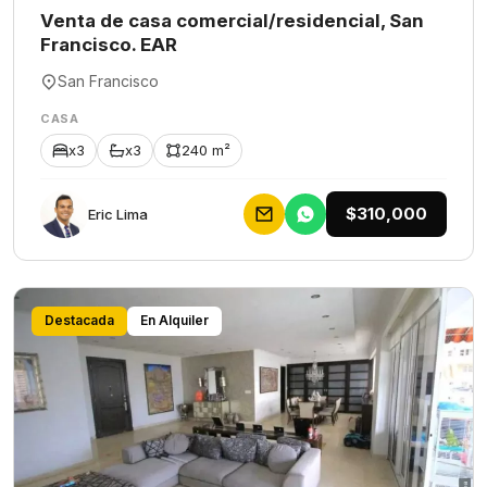
Venta de casa comercial/residencial, San
Francisco. EAR
San Francisco
CASA
x3
x3
240 m²
$310,000
Eric Lima
Destacada
En Alquiler