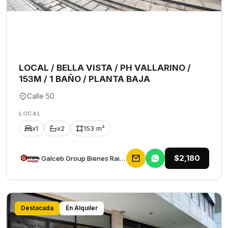
LOCAL / BELLA VISTA / PH VALLARINO /
153M / 1 BAÑO / PLANTA BAJA
Calle 50
LOCAL
x1
x2
153 m²
$2,180
Galceb Group Bienes Raices
Destacada
En Alquiler