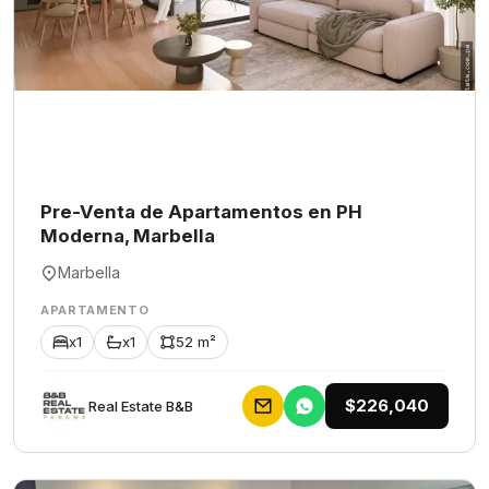
Pre-Venta de Apartamentos en PH
Moderna, Marbella
Marbella
APARTAMENTO
x1
x1
52 m²
$226,040
Rеаl Еstаtе В&В