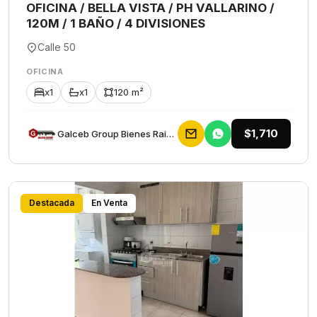
OFICINA / BELLA VISTA / PH VALLARINO /
120M / 1 BAÑO / 4 DIVISIONES
Calle 50
OFICINA
x1
x1
120 m²
$1,710
Galceb Group Bienes Raices
Destacada
En Venta