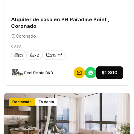
Alquiler de casa en PH Paradise Point ,
Coronado
Coronado
CASA
x3
x2
215 m²
$1,800
Rеаl Еstаtе В&В
Destacada
En Venta