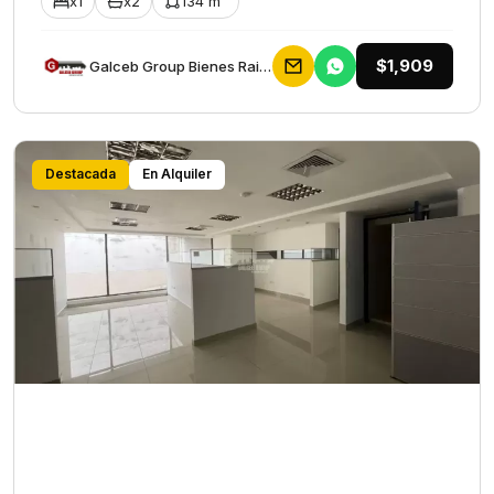
x1
x2
134 m²
$1,909
Galceb Group Bienes Raices
Destacada
En Alquiler