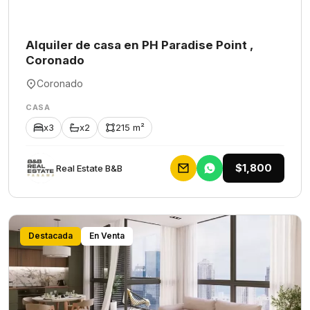
Alquiler de casa en PH Paradise Point ,
Coronado
Coronado
CASA
x3
x2
215 m²
$1,800
Rеаl Еstаtе В&В
Destacada
En Venta