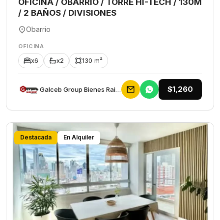
OFICINA / OBARRIO / TORRE HI-TECH / 130M
/ 2 BAÑOS / DIVISIONES
Obarrio
OFICINA
x6
x2
130 m²
$1,260
Galceb Group Bienes Raices
Destacada
En Alquiler