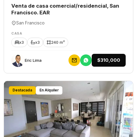
Venta de casa comercial/residencial, San
Francisco. EAR
San Francisco
CASA
x3
x3
240 m²
$310,000
Eric Lima
Destacada
En Alquiler