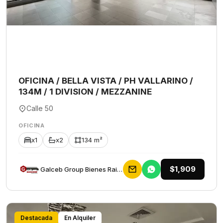
OFICINA / BELLA VISTA / PH VALLARINO /
134M / 1 DIVISION / MEZZANINE
Calle 50
OFICINA
x1
x2
134 m²
$1,909
Galceb Group Bienes Raices
Destacada
En Alquiler