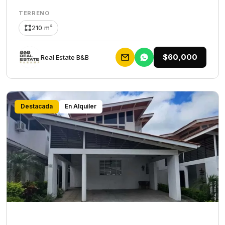
TERRENO
210 m²
$60,000
Rеаl Еstаtе В&В
Destacada
En Alquiler