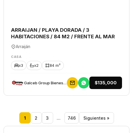
ARRAIJAN / PLAYA DORADA / 3
HABITACIONES / 84 M2 / FRENTE AL MAR
Arraiján
CASA
x3
x2
84 m²
$135,000
Galceb Group Bienes Raices
1
2
3
…
746
Siguientes »