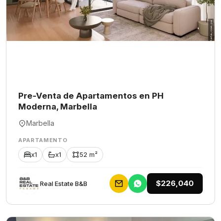
Pre-Venta de Apartamentos en PH
Moderna, Marbella
Marbella
APARTAMENTO
x1
x1
52 m²
$226,040
Rеаl Еstаtе В&В