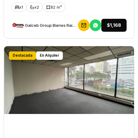
x1
x2
82 m²
$1,168
Galceb Group Bienes Raices
Destacada
En Alquiler