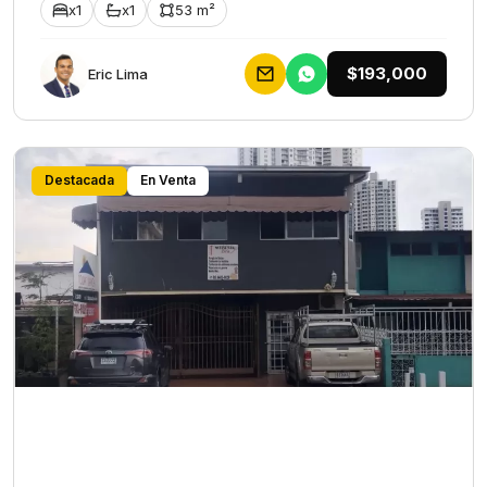
x1
x1
53 m²
$193,000
Eric Lima
Destacada
En Venta