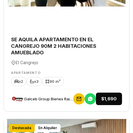
SE AQUILA APARTAMENTO EN EL
CANGREJO 90M 2 HABITACIONES
AMUEBLADO
El Cangrejo
APARTAMENTO
x2
x3
90 m²
$1,690
Galceb Group Bienes Raices
Destacada
En Alquiler