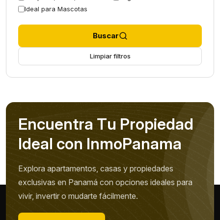
Ideal para Mascotas
Buscar
Limpiar filtros
E
n
c
u
e
n
t
r
a
T
u
P
r
o
p
i
e
d
a
d
I
d
e
a
l
c
o
n
I
n
m
o
P
a
n
a
m
a
Explora apartamentos, casas y propiedades
exclusivas en Panamá con opciones ideales para
vivir, invertir o mudarte fácilmente.