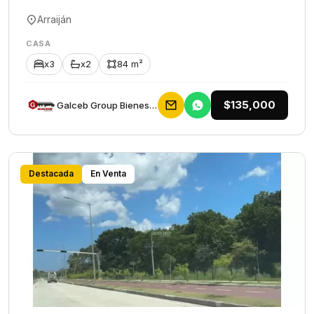
Arraiján
CASA
x3
x2
84 m²
$135,000
Galceb Group Bienes Raices
Destacada
En Venta