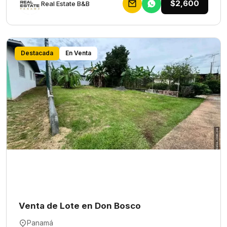
$2,600
Rеаl Еstаtе В&В
Destacada
En Venta
Venta de Lote en Don Bosco
Panamá