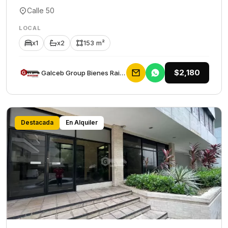
Calle 50
LOCAL
x1
x2
153 m²
$2,180
Galceb Group Bienes Raices
Destacada
En Alquiler