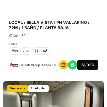
LOCAL / BELLA VISTA / PH VALLARINO /
72M / 1 BAÑO / PLANTA BAJA
Calle 50
LOCAL
x1
x1
72 m²
$1,026
Galceb Group Bienes Raices
Destacada
En Alquiler