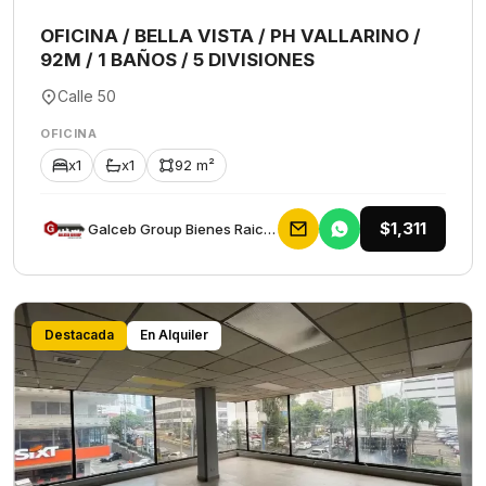
OFICINA / BELLA VISTA / PH VALLARINO /
92M / 1 BAÑOS / 5 DIVISIONES
Calle 50
OFICINA
x1
x1
92 m²
$1,311
Galceb Group Bienes Raices
Destacada
En Alquiler