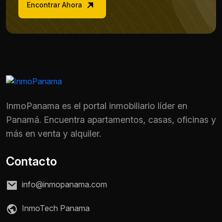
Encontrar Ahora
InmoPanama es el portal inmobiliario líder en
Panamá. Encuentra apartamentos, casas, oficinas y
más en venta y alquiler.
Contacto
info@inmopanama.com
Nombre *
InmoTech Panama
Teléfono / WhatsApp *