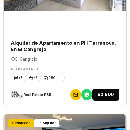
Alquiler de Apartamento en PH Terranova,
En El Cangrejo
El Cangrejo
APARTAMENTO
x3
x3
280 m²
$3,500
Rеаl Еstаtе В&В
Destacada
En Alquiler