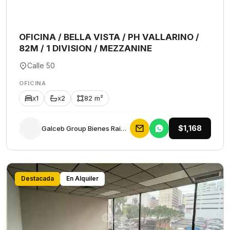
OFICINA / BELLA VISTA / PH VALLARINO /
82M / 1 DIVISION / MEZZANINE
Calle 50
OFICINA
x1
x2
82 m²
$1,168
Galceb Group Bienes Raices
Destacada
En Alquiler