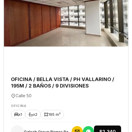
OFICINA / BELLA VISTA / PH VALLARINO /
195M / 2 BAÑOS / 9 DIVISIONES
Calle 50
OFICINA
x1
x2
195 m²
$2,340
Galceb Group Bienes Raices