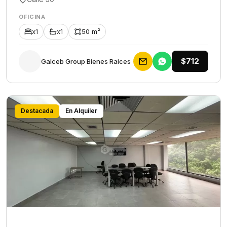
OFICINA
x1
x1
50 m²
$712
Galceb Group Bienes Raices
Destacada
En Alquiler