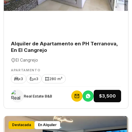
Alquiler de Apartamento en PH Terranova,
En El Cangrejo
El Cangrejo
APARTAMENTO
x3
x3
280 m²
$3,500
Rеаl Еstаtе В&В
Destacada
En Alquiler