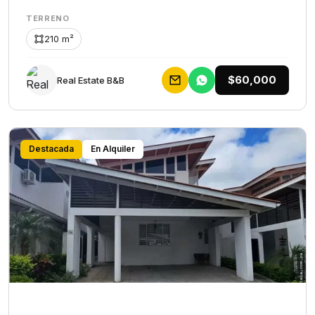
TERRENO
210 m²
$60,000
Rеаl Еstаtе В&В
Destacada
En Alquiler