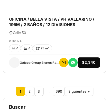
OFICINA / BELLA VISTA / PH VALLARINO /
195M / 2 BAÑOS / 12 DIVISIONES
Calle 50
OFICINA
x1
x1
195 m²
$2,340
Galceb Group Bienes Raices
1
2
3
…
690
Siguientes »
Buscar