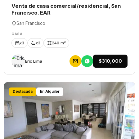
Venta de casa comercial/residencial, San
Francisco. EAR
San Francisco
CASA
x3
x3
240 m²
$310,000
Eric Lima
Destacada
En Alquiler