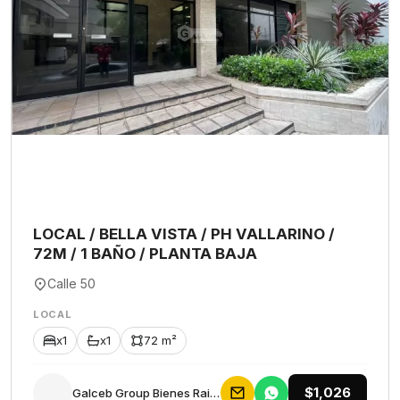
LOCAL / BELLA VISTA / PH VALLARINO /
72M / 1 BAÑO / PLANTA BAJA
Calle 50
LOCAL
x1
x1
72 m²
$1,026
Galceb Group Bienes Raices