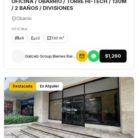
OFICINA / OBARRIO / TORRE HI-TECH / 130M
/ 2 BAÑOS / DIVISIONES
Obarrio
OFICINA
x6
x2
130 m²
$1,260
Galceb Group Bienes Raices
Destacada
En Alquiler