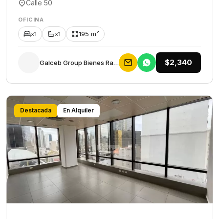
Calle 50
OFICINA
x1
x1
195 m²
$2,340
Galceb Group Bienes Raices
Destacada
En Alquiler