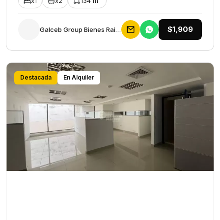
x1
x2
134 m²
$1,909
Galceb Group Bienes Raices
Destacada
En Alquiler