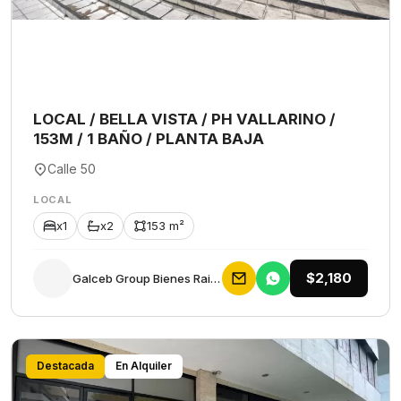
LOCAL / BELLA VISTA / PH VALLARINO /
153M / 1 BAÑO / PLANTA BAJA
Calle 50
LOCAL
x1
x2
153 m²
$2,180
Galceb Group Bienes Raices
Destacada
En Alquiler