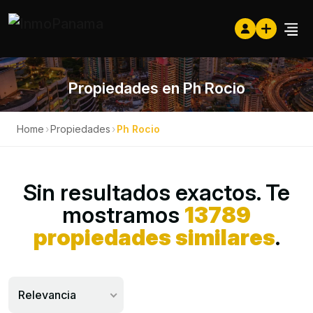
Propiedades en Ph Rocio
Home
›
Propiedades
›
Ph Rocio
Sin resultados exactos. Te
mostramos
13789
propiedades similares
.
Relevancia