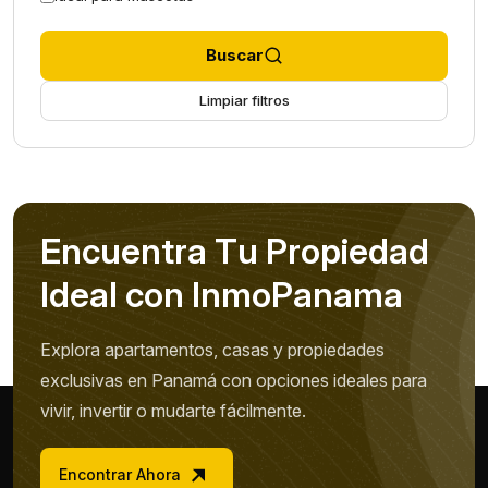
Buscar
Limpiar filtros
E
n
c
u
e
n
t
r
a
T
u
P
r
o
p
i
e
d
a
d
I
d
e
a
l
c
o
n
I
n
m
o
P
a
n
a
m
a
Explora apartamentos, casas y propiedades
exclusivas en Panamá con opciones ideales para
vivir, invertir o mudarte fácilmente.
Encontrar Ahora