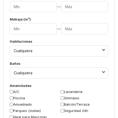
—
Metraje (m²)
—
Habitaciones
Cualquiera
Baños
Cualquiera
Amenidades
A/C
Lavandería
Piscina
Gimnasio
Amueblado
Balcón/Terraza
Parqueo (visitas)
Seguridad 24h
Ideal para Mascotas