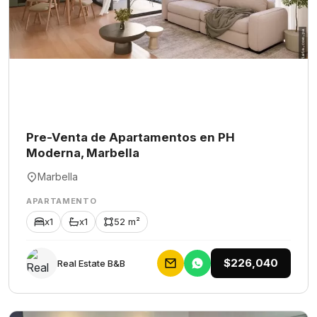
Pre-Venta de Apartamentos en PH
Moderna, Marbella
Marbella
APARTAMENTO
x1
x1
52 m²
$226,040
Rеаl Еstаtе В&В