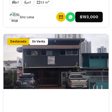
x1
x1
53 m²
$193,000
Eric Lima
Destacada
En Venta