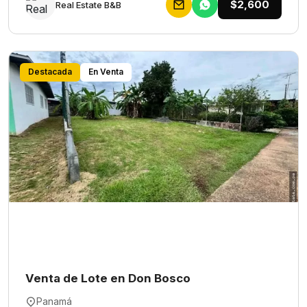
$2,600
Rеаl Еstаtе В&В
Destacada
En Venta
Venta de Lote en Don Bosco
Panamá