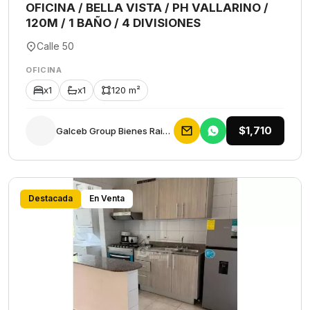
OFICINA / BELLA VISTA / PH VALLARINO /
120M / 1 BAÑO / 4 DIVISIONES
Calle 50
OFICINA
x1
x1
120 m²
$1,710
Galceb Group Bienes Raices
Destacada
En Venta