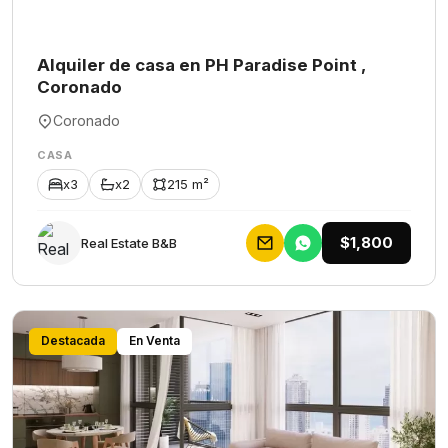
Alquiler de casa en PH Paradise Point ,
Coronado
Coronado
CASA
x3
x2
215 m²
$1,800
Rеаl Еstаtе В&В
Destacada
En Venta