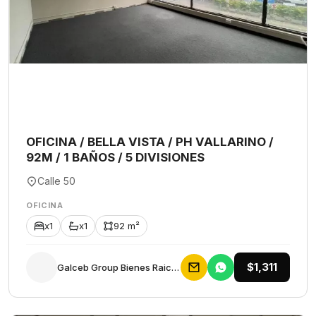
OFICINA / BELLA VISTA / PH VALLARINO /
92M / 1 BAÑOS / 5 DIVISIONES
Calle 50
OFICINA
x1
x1
92 m²
$1,311
Galceb Group Bienes Raices