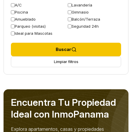
A/C
Lavandería
Piscina
Gimnasio
Amueblado
Balcón/Terraza
Parqueo (visitas)
Seguridad 24h
Ideal para Mascotas
Buscar
Limpiar filtros
E
n
c
u
e
n
t
r
a
T
u
P
r
o
p
i
e
d
a
d
I
d
e
a
l
c
o
n
I
n
m
o
P
a
n
a
m
a
Explora apartamentos, casas y propiedades