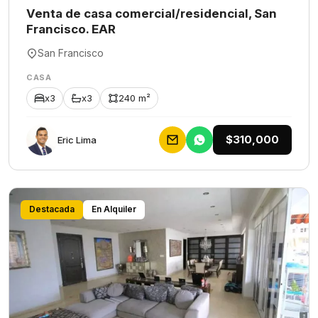
Venta de casa comercial/residencial, San
Francisco. EAR
San Francisco
CASA
x3
x3
240 m²
$310,000
Eric Lima
Destacada
En Alquiler