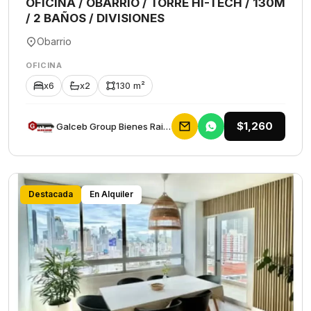
OFICINA / OBARRIO / TORRE HI-TECH / 130M
/ 2 BAÑOS / DIVISIONES
Obarrio
OFICINA
x6
x2
130 m²
$1,260
Galceb Group Bienes Raices
Destacada
En Alquiler