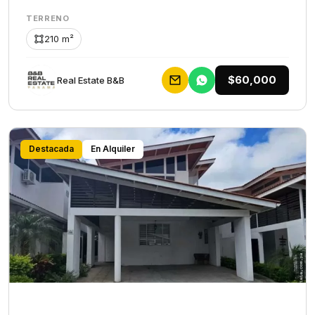
TERRENO
210 m²
$60,000
Rеаl Еstаtе В&В
Destacada
En Alquiler