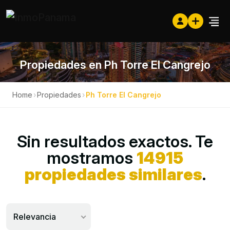
Propiedades en Ph Torre El Cangrejo
Home
›
Propiedades
›
Ph Torre El Cangrejo
Sin resultados exactos. Te
mostramos
14915
propiedades similares
.
Relevancia