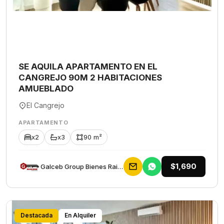
SE AQUILA APARTAMENTO EN EL
CANGREJO 90M 2 HABITACIONES
AMUEBLADO
El Cangrejo
APARTAMENTO
x2
x3
90 m²
$1,690
Galceb Group Bienes Raices
Destacada
En Alquiler