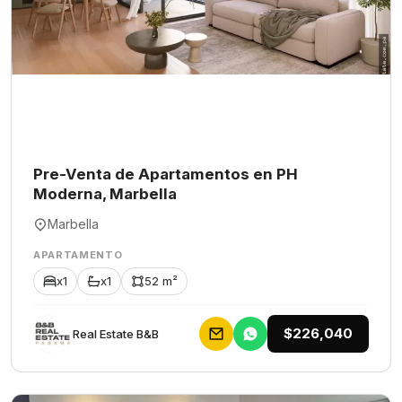
Pre-Venta de Apartamentos en PH
Moderna, Marbella
Marbella
APARTAMENTO
x1
x1
52 m²
$226,040
Rеаl Еstаtе В&В