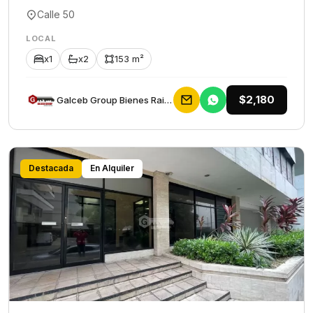
Calle 50
LOCAL
x1
x2
153 m²
$2,180
Galceb Group Bienes Raices
Destacada
En Alquiler