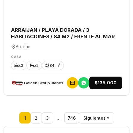
ARRAIJAN / PLAYA DORADA / 3
HABITACIONES / 84 M2 / FRENTE AL MAR
Arraiján
CASA
x3
x2
84 m²
$135,000
Galceb Group Bienes Raices
1
2
3
…
746
Siguientes »