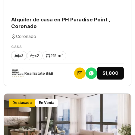
Alquiler de casa en PH Paradise Point ,
Coronado
Coronado
CASA
x3
x2
215 m²
$1,800
Rеаl Еstаtе В&В
Destacada
En Venta