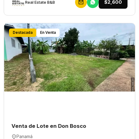
$2,600
Rеаl Еstаtе В&В
Destacada
En Venta
Venta de Lote en Don Bosco
Panamá