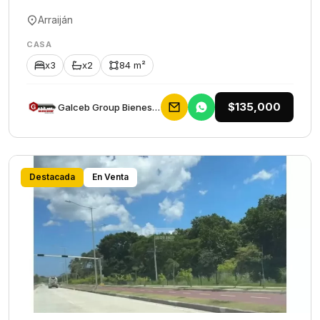
Arraiján
CASA
x3
x2
84 m²
$135,000
Galceb Group Bienes Raices
Destacada
En Venta