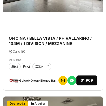
OFICINA / BELLA VISTA / PH VALLARINO /
134M / 1 DIVISION / MEZZANINE
Calle 50
OFICINA
x1
x2
134 m²
$1,909
Galceb Group Bienes Raices
Destacada
En Alquiler