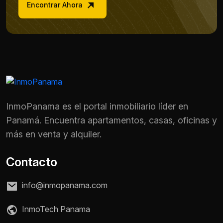
Encontrar Ahora
InmoPanama es el portal inmobiliario líder en
Panamá. Encuentra apartamentos, casas, oficinas y
más en venta y alquiler.
Contacto
info@inmopanama.com
Nombre *
InmoTech Panama
Teléfono / WhatsApp *