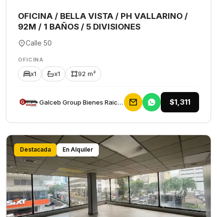
OFICINA / BELLA VISTA / PH VALLARINO /
92M / 1 BAÑOS / 5 DIVISIONES
Calle 50
OFICINA
x1
x1
92 m²
$1,311
Galceb Group Bienes Raices
Destacada
En Alquiler