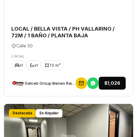
LOCAL / BELLA VISTA / PH VALLARINO /
72M / 1 BAÑO / PLANTA BAJA
Calle 50
LOCAL
x1
x1
72 m²
$1,026
Galceb Group Bienes Raices
Destacada
En Alquiler