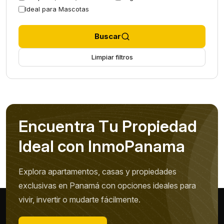
Ideal para Mascotas
Buscar
Limpiar filtros
E
n
c
u
e
n
t
r
a
T
u
P
r
o
p
i
e
d
a
d
I
d
e
a
l
c
o
n
I
n
m
o
P
a
n
a
m
a
Explora apartamentos, casas y propiedades
exclusivas en Panamá con opciones ideales para
vivir, invertir o mudarte fácilmente.