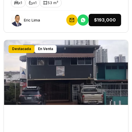
x1
x1
53 m²
$193,000
Eric Lima
Destacada
En Venta