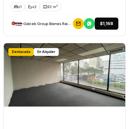
x1
x2
82 m²
$1,168
Galceb Group Bienes Raices
Destacada
En Alquiler