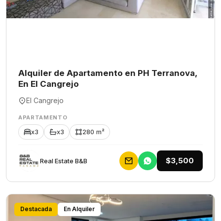
Alquiler de Apartamento en PH Terranova,
En El Cangrejo
El Cangrejo
APARTAMENTO
x3
x3
280 m²
$3,500
Rеаl Еstаtе В&В
Destacada
En Alquiler