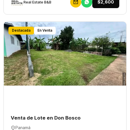
$2,600
Rеаl Еstаtе В&В
Destacada
En Venta
Venta de Lote en Don Bosco
Panamá