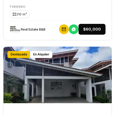
TERRENO
210 m²
$60,000
Rеаl Еstаtе В&В
Destacada
En Alquiler