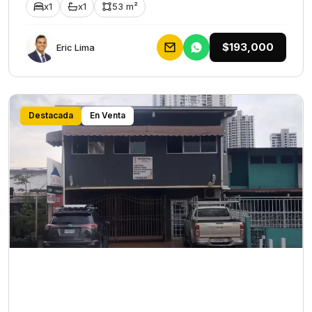
x1
x1
53 m²
$193,000
Eric Lima
Destacada
En Venta