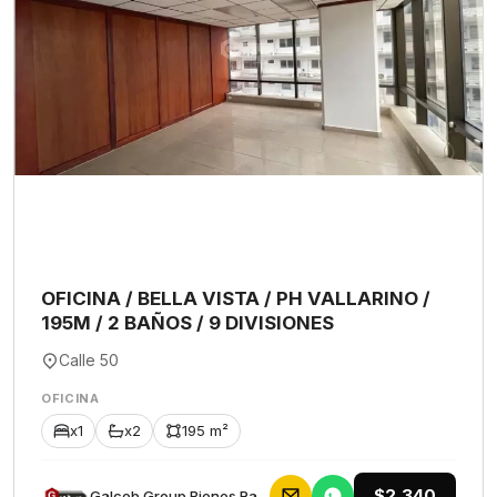
OFICINA / BELLA VISTA / PH VALLARINO /
195M / 2 BAÑOS / 9 DIVISIONES
Calle 50
OFICINA
x1
x2
195 m²
$2,340
Galceb Group Bienes Raices