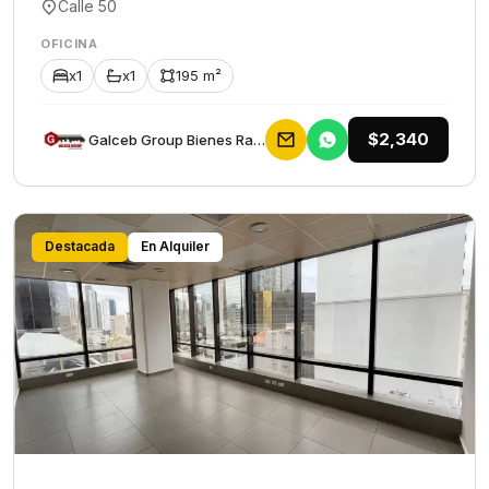
Calle 50
OFICINA
x1
x1
195 m²
$2,340
Galceb Group Bienes Raices
Destacada
En Alquiler