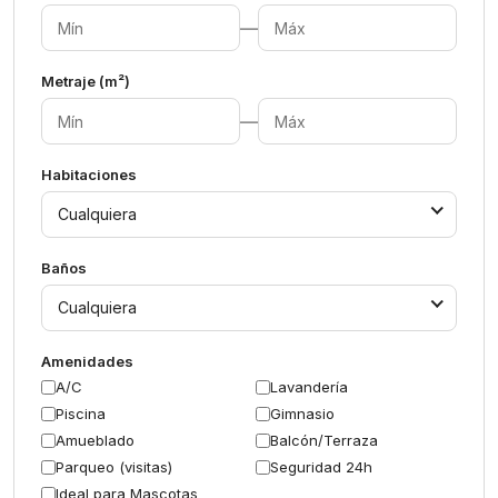
—
Metraje (m²)
—
Habitaciones
Cualquiera
Baños
Cualquiera
Amenidades
A/C
Lavandería
Piscina
Gimnasio
Amueblado
Balcón/Terraza
Parqueo (visitas)
Seguridad 24h
Ideal para Mascotas