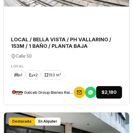
LOCAL / BELLA VISTA / PH VALLARINO /
153M / 1 BAÑO / PLANTA BAJA
Calle 50
LOCAL
x1
x2
153 m²
$2,180
Galceb Group Bienes Raices
Destacada
En Alquiler