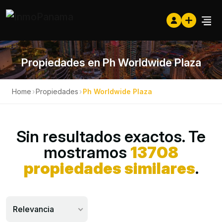
Propiedades en Ph Worldwide Plaza
Home
›
Propiedades
›
Ph Worldwide Plaza
Sin resultados exactos. Te
mostramos
13708
propiedades similares
.
Relevancia