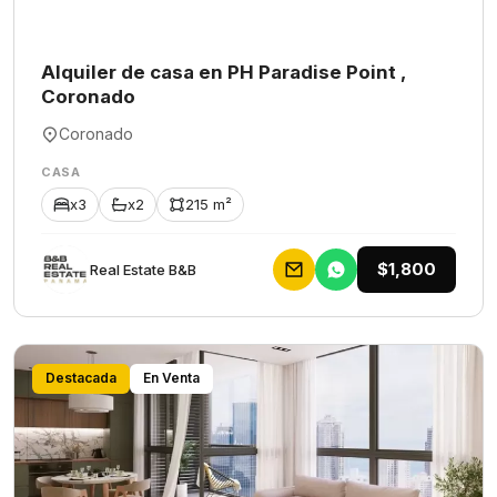
Alquiler de casa en PH Paradise Point ,
Coronado
Coronado
CASA
x3
x2
215 m²
$1,800
Rеаl Еstаtе В&В
Destacada
En Venta