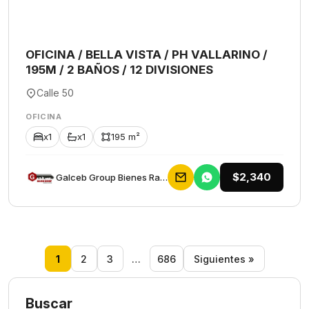
OFICINA / BELLA VISTA / PH VALLARINO /
195M / 2 BAÑOS / 12 DIVISIONES
Calle 50
OFICINA
x1
x1
195 m²
$2,340
Galceb Group Bienes Raices
1
2
3
…
686
Siguientes »
Buscar