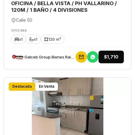
OFICINA / BELLA VISTA / PH VALLARINO /
120M / 1 BAÑO / 4 DIVISIONES
Calle 50
OFICINA
x1
x1
120 m²
$1,710
Galceb Group Bienes Raices
Destacada
En Venta