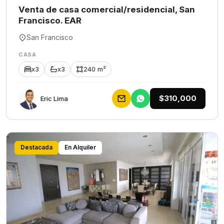
Venta de casa comercial/residencial, San
Francisco. EAR
San Francisco
CASA
x3
x3
240 m²
$310,000
Eric Lima
Destacada
En Alquiler