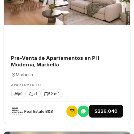
Pre-Venta de Apartamentos en PH
Moderna, Marbella
Marbella
APARTAMENTO
x1
x1
52 m²
$226,040
Rеаl Еstаtе В&В