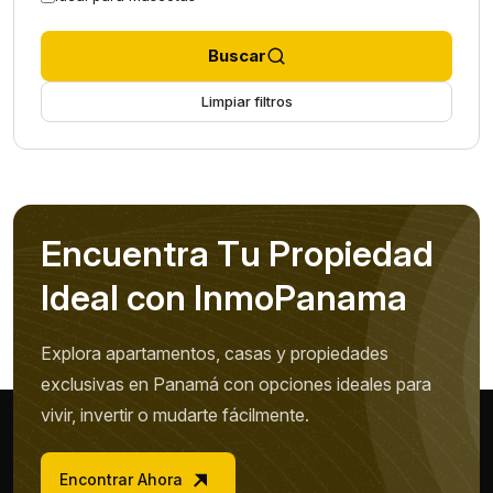
Buscar
Limpiar filtros
E
n
c
u
e
n
t
r
a
T
u
P
r
o
p
i
e
d
a
d
I
d
e
a
l
c
o
n
I
n
m
o
P
a
n
a
m
a
Explora apartamentos, casas y propiedades
exclusivas en Panamá con opciones ideales para
vivir, invertir o mudarte fácilmente.
Encontrar Ahora