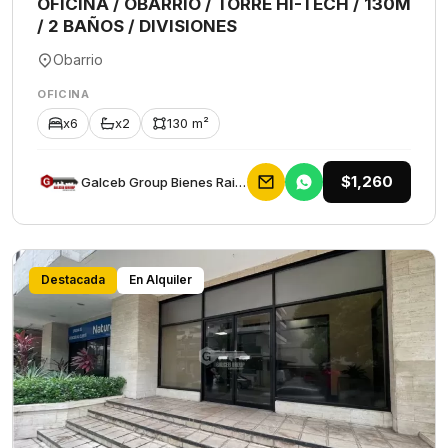
OFICINA / OBARRIO / TORRE HI-TECH / 130M
/ 2 BAÑOS / DIVISIONES
Obarrio
OFICINA
x6
x2
130 m²
$1,260
Galceb Group Bienes Raices
Destacada
En Alquiler