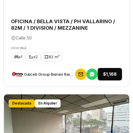
OFICINA / BELLA VISTA / PH VALLARINO /
82M / 1 DIVISION / MEZZANINE
Calle 50
OFICINA
x1
x2
82 m²
$1,168
Galceb Group Bienes Raices
Destacada
En Alquiler