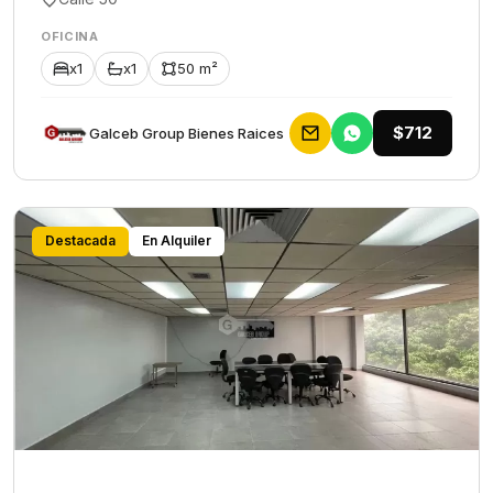
OFICINA
x1
x1
50 m²
$712
Galceb Group Bienes Raices
Destacada
En Alquiler