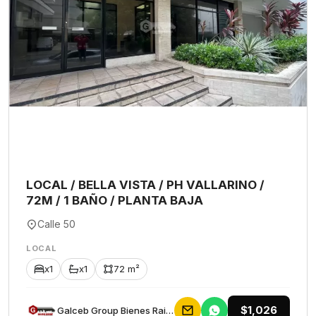
LOCAL / BELLA VISTA / PH VALLARINO /
72M / 1 BAÑO / PLANTA BAJA
Calle 50
LOCAL
x1
x1
72 m²
$1,026
Galceb Group Bienes Raices