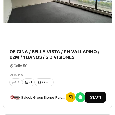
OFICINA / BELLA VISTA / PH VALLARINO /
92M / 1 BAÑOS / 5 DIVISIONES
Calle 50
OFICINA
x1
x1
92 m²
$1,311
Galceb Group Bienes Raices