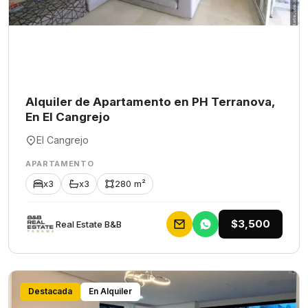
Alquiler de Apartamento en PH Terranova,
En El Cangrejo
El Cangrejo
APARTAMENTO
x3
x3
280 m²
$3,500
Rеаl Еstаtе В&В
Destacada
En Alquiler