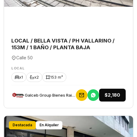
LOCAL / BELLA VISTA / PH VALLARINO /
153M / 1 BAÑO / PLANTA BAJA
Calle 50
LOCAL
x1
x2
153 m²
$2,180
Galceb Group Bienes Raices
Destacada
En Alquiler