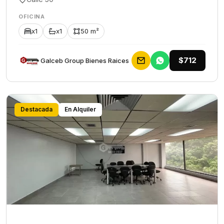
OFICINA
x1
x1
50 m²
$712
Galceb Group Bienes Raices
Destacada
En Alquiler