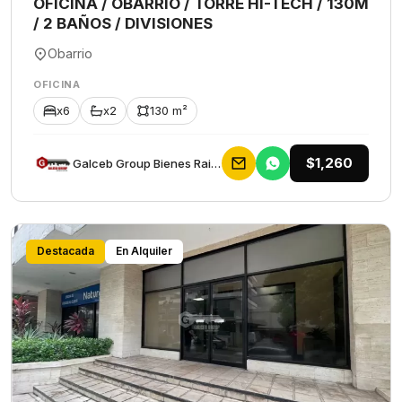
OFICINA / OBARRIO / TORRE HI-TECH / 130M
/ 2 BAÑOS / DIVISIONES
Obarrio
OFICINA
x6
x2
130 m²
$1,260
Galceb Group Bienes Raices
Destacada
En Alquiler