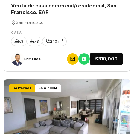
Venta de casa comercial/residencial, San
Francisco. EAR
San Francisco
CASA
x3
x3
240 m²
$310,000
Eric Lima
Destacada
En Alquiler