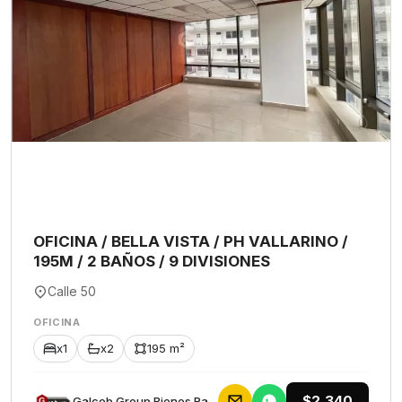
OFICINA / BELLA VISTA / PH VALLARINO /
195M / 2 BAÑOS / 9 DIVISIONES
Calle 50
OFICINA
x1
x2
195 m²
$2,340
Galceb Group Bienes Raices