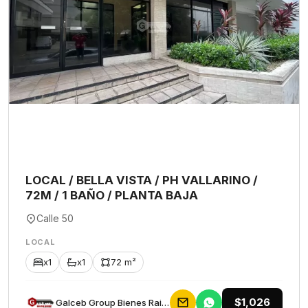
LOCAL / BELLA VISTA / PH VALLARINO /
72M / 1 BAÑO / PLANTA BAJA
Calle 50
LOCAL
x1
x1
72 m²
$1,026
Galceb Group Bienes Raices