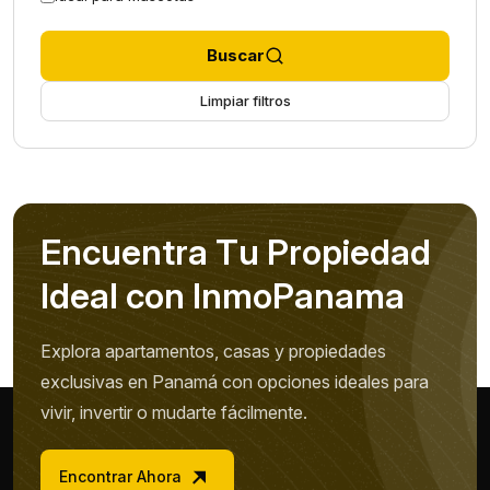
Buscar
Limpiar filtros
E
n
c
u
e
n
t
r
a
T
u
P
r
o
p
i
e
d
a
d
I
d
e
a
l
c
o
n
I
n
m
o
P
a
n
a
m
a
Explora apartamentos, casas y propiedades
exclusivas en Panamá con opciones ideales para
vivir, invertir o mudarte fácilmente.
Encontrar Ahora