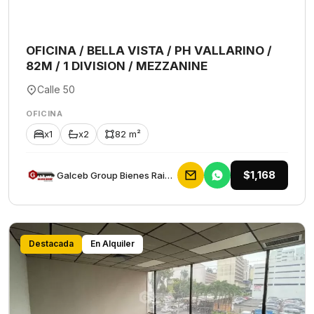
OFICINA / BELLA VISTA / PH VALLARINO /
82M / 1 DIVISION / MEZZANINE
Calle 50
OFICINA
x1
x2
82 m²
$1,168
Galceb Group Bienes Raices
Destacada
En Alquiler