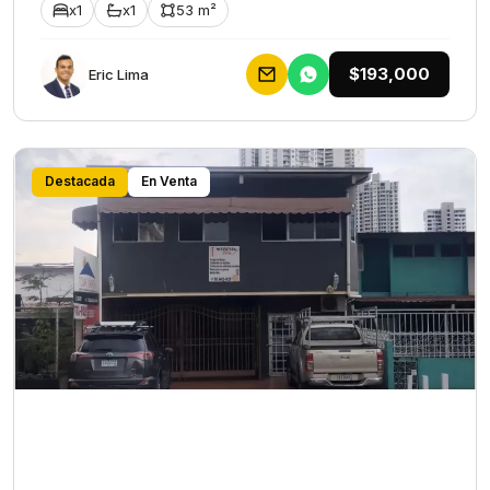
x1
x1
53 m²
$193,000
Eric Lima
Destacada
En Venta