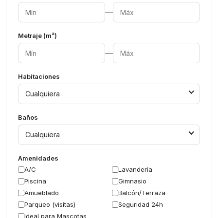
—
Metraje (m²)
—
Habitaciones
Cualquiera
Baños
Cualquiera
Amenidades
A/C
Lavandería
Piscina
Gimnasio
Amueblado
Balcón/Terraza
Parqueo (visitas)
Seguridad 24h
Ideal para Mascotas