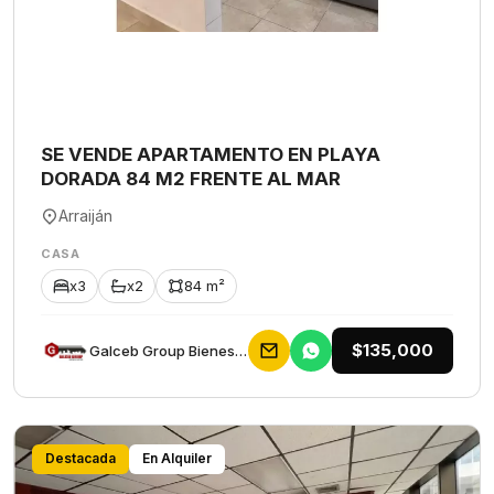
SE VENDE APARTAMENTO EN PLAYA
DORADA 84 M2 FRENTE AL MAR
Arraiján
CASA
x3
x2
84 m²
$135,000
Galceb Group Bienes Raices
Destacada
En Alquiler