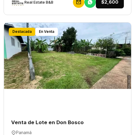
$2,600
Rеаl Еstаtе В&В
Destacada
En Venta
Venta de Lote en Don Bosco
Panamá