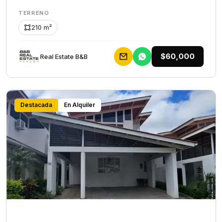
TERRENO
210 m²
$60,000
Rеаl Еstаtе В&В
Destacada
En Alquiler