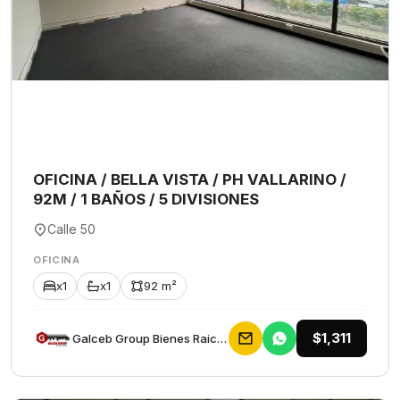
OFICINA / BELLA VISTA / PH VALLARINO /
92M / 1 BAÑOS / 5 DIVISIONES
Calle 50
OFICINA
x1
x1
92 m²
$1,311
Galceb Group Bienes Raices