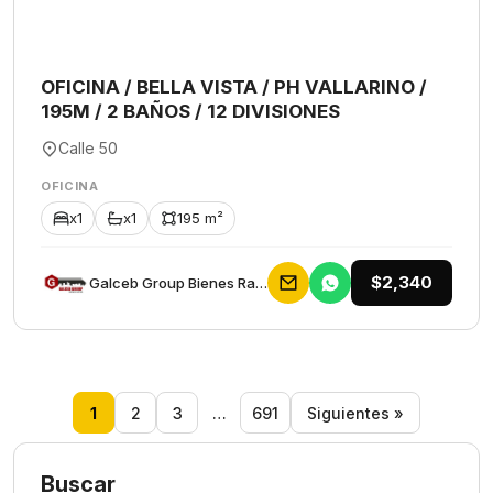
OFICINA / BELLA VISTA / PH VALLARINO /
195M / 2 BAÑOS / 12 DIVISIONES
Calle 50
OFICINA
x1
x1
195 m²
$2,340
Galceb Group Bienes Raices
1
2
3
…
691
Siguientes »
Buscar