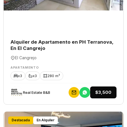
Alquiler de Apartamento en PH Terranova,
En El Cangrejo
El Cangrejo
APARTAMENTO
x3
x3
280 m²
$3,500
Rеаl Еstаtе В&В
Destacada
En Alquiler