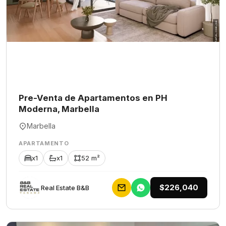
Pre-Venta de Apartamentos en PH
Moderna, Marbella
Marbella
APARTAMENTO
x1
x1
52 m²
$226,040
Rеаl Еstаtе В&В