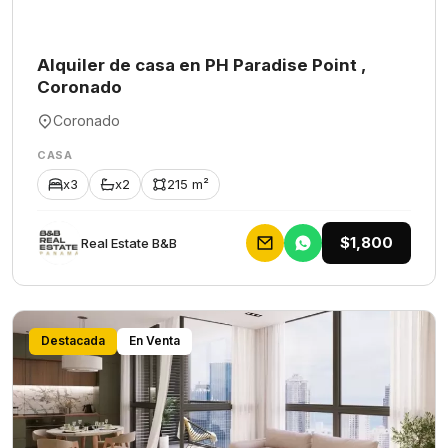
Alquiler de casa en PH Paradise Point ,
Coronado
Coronado
CASA
x3
x2
215 m²
$1,800
Rеаl Еstаtе В&В
Destacada
En Venta