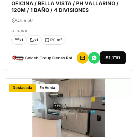
OFICINA / BELLA VISTA / PH VALLARINO /
120M / 1 BAÑO / 4 DIVISIONES
Calle 50
OFICINA
x1
x1
120 m²
$1,710
Galceb Group Bienes Raices
Destacada
En Venta