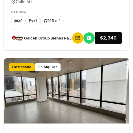
Calle 50
OFICINA
x1
x1
195 m²
$2,340
Galceb Group Bienes Raices
Destacada
En Alquiler