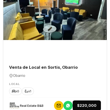
Venta de Local en Sortis, Obarrio
Obarrio
LOCAL
x0
x1
$220,000
Rеаl Еstаtе В&В