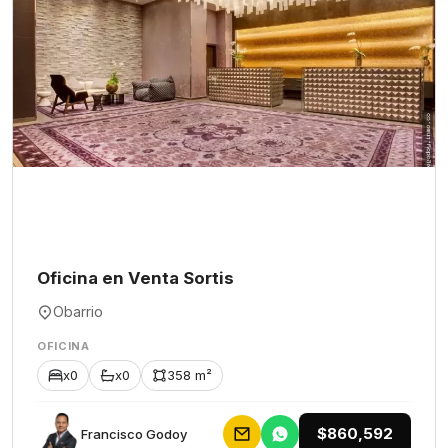
Oficina en Venta Sortis
Obarrio
OFICINA
x0
x0
358 m²
$860,592
Francisco Godoy