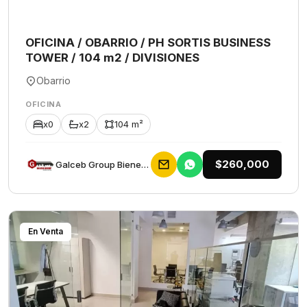
OFICINA / OBARRIO / PH SORTIS BUSINESS
TOWER / 104 m2 / DIVISIONES
Obarrio
OFICINA
x0
x2
104 m²
$260,000
Galceb Group Bienes Raices
En Venta