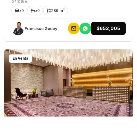
OFICINA
x0
x0
289 m²
$652,005
Francisco Godoy
En Venta