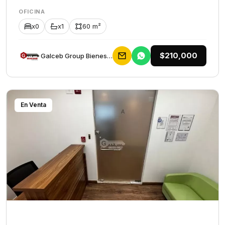
OFICINA
x0
x1
60 m²
$210,000
Galceb Group Bienes Raices
En Venta