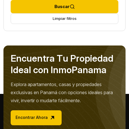
Buscar
Limpiar filtros
E
n
c
u
e
n
t
r
a
T
u
P
r
o
p
i
e
d
a
d
I
d
e
a
l
c
o
n
I
n
m
o
P
a
n
a
m
a
Explora apartamentos, casas y propiedades
exclusivas en Panamá con opciones ideales para
vivir, invertir o mudarte fácilmente.
Encontrar Ahora