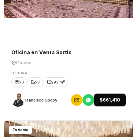
Oficina en Venta Sortis
Obarrio
OFICINA
x0
x0
293 m²
$661,410
Francisco Godoy
En Venta