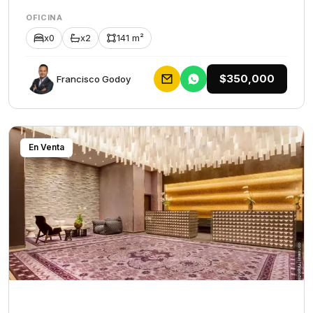
OFICINA
x0
x2
141 m²
$350,000
Francisco Godoy
En Venta