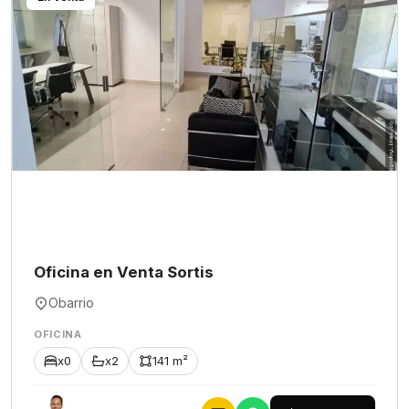
Oficina en Venta Sortis
Obarrio
OFICINA
x0
x2
141 m²