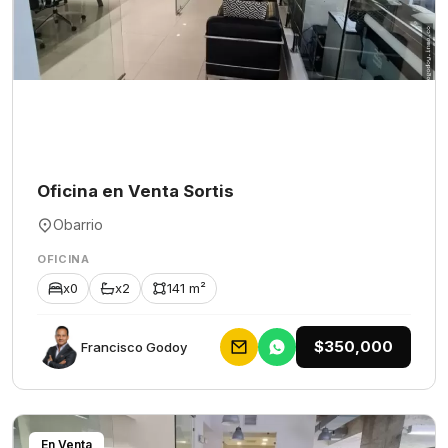
Oficina en Venta Sortis
Obarrio
OFICINA
x0
x2
141 m²
$350,000
Francisco Godoy
En Venta