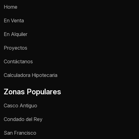
Home
En Venta
En Alquiler
Proyectos
Contáctanos
Nombre *
Calculadora Hipotecaria
Zonas Populares
Teléfono / WhatsApp *
Casco Antiguo
Motivo de consulta *
Condado del Rey
Selecciona una opción
San Francisco
Mensaje *