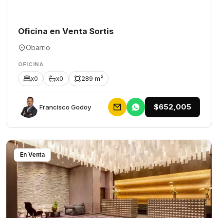
Oficina en Venta Sortis
Obarrio
OFICINA
x0
x0
289 m²
$652,005
Francisco Godoy
En Venta