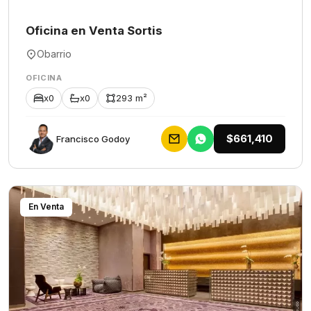
Oficina en Venta Sortis
Obarrio
OFICINA
x0
x0
293 m²
$661,410
Francisco Godoy
En Venta