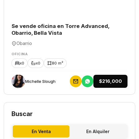
Se vende oficina en Torre Advanced,
Obarrio, Bella Vista
Obarrio
OFICINA
x0
x0
80 m²
$216,000
Michelle Slough
Buscar
En Venta
En Alquiler