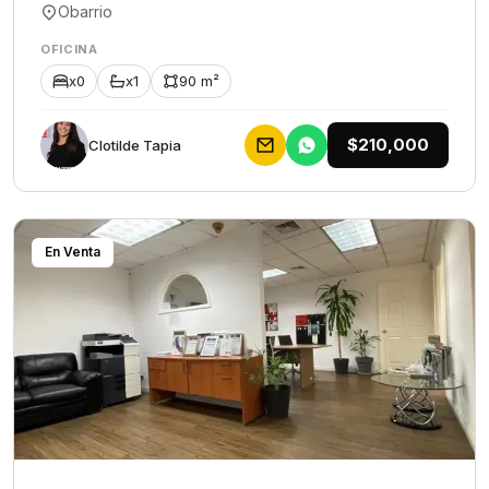
Obarrio
OFICINA
x0
x1
90 m²
$210,000
Clotilde Tapia
En Venta