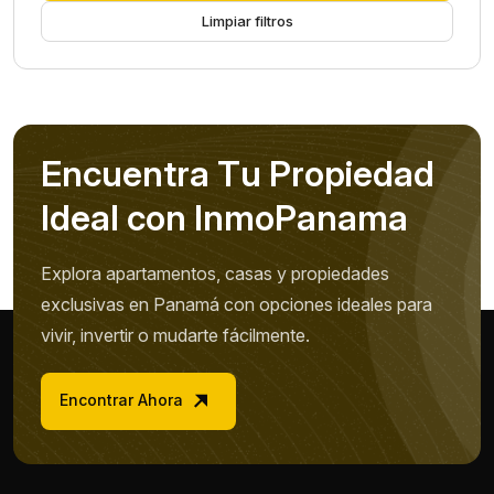
Limpiar filtros
E
n
c
u
e
n
t
r
a
T
u
P
r
o
p
i
e
d
a
d
I
d
e
a
l
c
o
n
I
n
m
o
P
a
n
a
m
a
Explora apartamentos, casas y propiedades
exclusivas en Panamá con opciones ideales para
vivir, invertir o mudarte fácilmente.
Encontrar Ahora