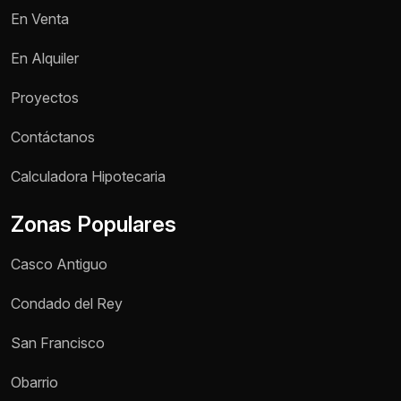
En Venta
En Alquiler
Proyectos
Contáctanos
Nombre *
Calculadora Hipotecaria
Zonas Populares
Teléfono / WhatsApp *
Casco Antiguo
Motivo de consulta *
Condado del Rey
Selecciona una opción
San Francisco
Mensaje *
Obarrio