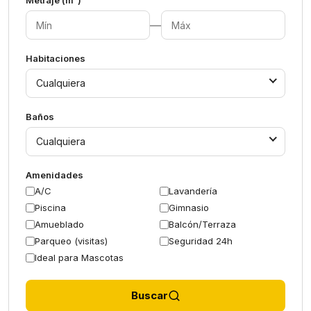
Metraje (m²)
—
Habitaciones
Cualquiera
Baños
Cualquiera
Amenidades
A/C
Lavandería
Piscina
Gimnasio
Amueblado
Balcón/Terraza
Parqueo (visitas)
Seguridad 24h
Ideal para Mascotas
Buscar