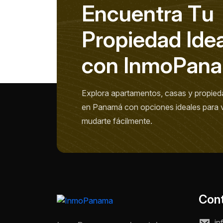
E
n
c
u
e
n
t
r
a
T
u
P
r
o
p
i
e
d
a
d
I
d
e
c
o
n
I
n
m
o
P
a
n
a
Explora apartamentos, casas y propied
en Panamá con opciones ideales para viv
mudarte fácilmente.
Con
in