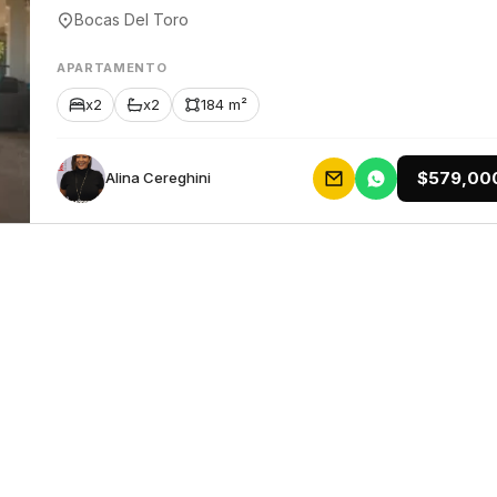
Bocas Del Toro
APARTAMENTO
x2
x2
184 m²
$579,00
Alina Cereghini