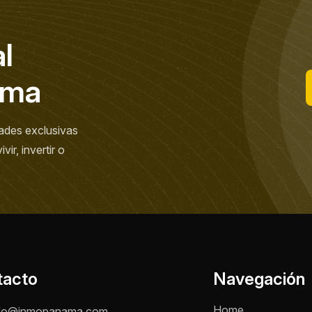
a
l
m
a
ades exclusivas
ir, invertir o
tacto
Navegación
Home
fo@inmopanama.com