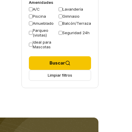
Amenidades
A/C
Lavandería
Piscina
Gimnasio
Amueblado
Balcón/Terraza
Parqueo
Seguridad 24h
(visitas)
Ideal para
Mascotas
Buscar
Limpiar filtros