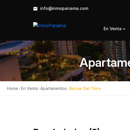
info@inmopanama.com
En Venta
Apartame
Home
›
En Venta
›
Apartamentos
›
Bocas Del Toro